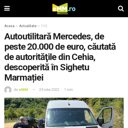
Acasa
Actualitate
112
Autoutilitară Mercedes, de
peste 20.000 de euro, căutată
de autorităţile din Cehia,
descoperită în Sighetu
Marmației
de
eMM
29 iulie 2022
1 min