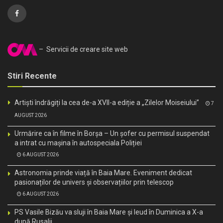
– Servicii de creare site web
Stiri Recente
Artiști îndrăgiți la cea de-a XVII-a ediție a „Zilelor Moiseiului”
7
AUGUST 2026
Urmărire ca în filme în Borșa – Un șofer cu permisul suspendat
a intrat cu mașina în autospeciala Poliției
6 AUGUST 2026
Astronomia prinde viață în Baia Mare. Eveniment dedicat
pasionaților de univers și observațiilor prin telescop
6 AUGUST 2026
PS Vasile Bizău va sluji în Baia Mare și Ieud în Duminica a X-a
după Rusalii