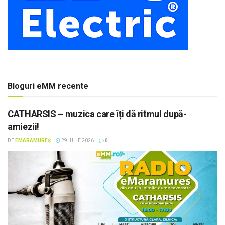
Bloguri eMM recente
CATHARSIS – muzica care îți dă ritmul după-
amiezii!
DE
EMARAMUREȘ
29 IULIE 2026
0