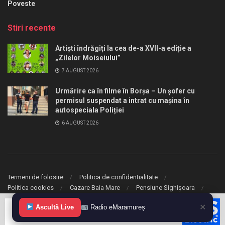
Poveste
Stiri recente
Artiști îndrăgiți la cea de-a XVII-a ediție a
„Zilelor Moiseiului”
7 AUGUST 2026
Urmărire ca în filme în Borșa – Un șofer cu
permisul suspendat a intrat cu mașina în
autospeciala Poliției
6 AUGUST 2026
Termeni de folosire
Politica de confidentialitate
Politica cookies
Cazare Baia Mare
Pensiune Sighișoara
✕
© 2020 eMaramures. Toate drepturile rezervate.
Ascultă Live
Radio eMaramureș