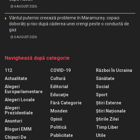
6 AUGUST 2026
Vântul puternic creează probleme în Maramureș: copaci
doborâți și risc după căderea unei crengi peste o conductă de
gaz
6 AUGUST 2026
Navighează după categorie
112
COVID-19
Război În Ucraina
Actualitate
Cultură
Sănătate
Alegeri
Editorial
Social
Europarlamentare
Educaţie
Sport
Alegeri Locale
Fără Categorie
Știri Externe
Alegeri
Monden
Știri Naționale
Prezidentiale
Opinii
Știrile Zilei
Anunturi
Politică
Timp Liber
Bloguri EMM
Publicitate
Utile
Chipuri De