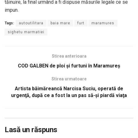
tăinuire, la final urmând a fi dispuse măsurile legale ce se
impun.
Tags:
autoutilitara
baia mare
furt
maramures
sighetu marmatiei
Stirea anterioara
COD GALBEN de ploi şi furtuni în Maramureş
Stirea urmatoare
Artista băimăreancă Narcisa Suciu, operată de
urgenţă, după ce a fost la un pas să-şi piardă viaţa
Lasă un răspuns