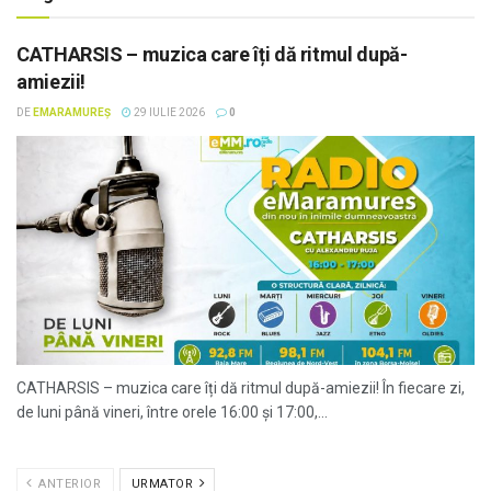
CATHARSIS – muzica care îți dă ritmul după-
amiezii!
DE
EMARAMUREȘ
29 IULIE 2026
0
CATHARSIS – muzica care îți dă ritmul după-amiezii! În fiecare zi,
de luni până vineri, între orele 16:00 și 17:00,...
ANTERIOR
URMATOR