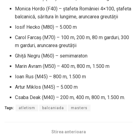
Monica Hordo (F40) – ștafeta României 4×100, ștafeta
balcanică, săritura în lungime, aruncarea greutății
Iosif Hecko (M80) – 5.000 m
Carol Farcaș (M70) – 100 m, 200 m, 80 m garduri, 300
m garduri, aruncarea greutății
Ghiță Negru (M60) – semimaraton
Marin Avram (M50) – 400 m, 800 m, 1.500 m
Ioan Rus (M45) – 800 m, 1.500 m
Artur Miklos (M45) – 5.000 m
Csaba Deak (M40) – 200 m, 400 m, 800 m, 1.500 m.
Tags:
atletism
balcaniada
masters
Stirea anterioara