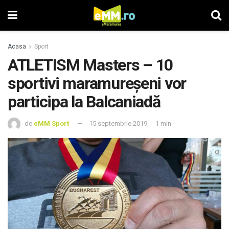
Acasa
Sport
ATLETISM Masters – 10
sportivi maramureșeni vor
participa la Balcaniadă
de
eMM Sport
15 septembrie 2019
1 min