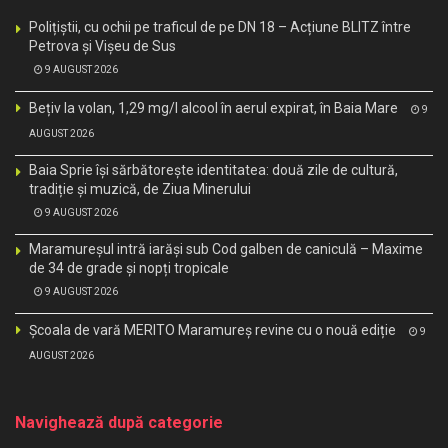
Polițiștii, cu ochii pe traficul de pe DN 18 – Acțiune BLITZ între
Petrova și Vișeu de Sus
9 AUGUST 2026
Bețiv la volan, 1,29 mg/l alcool în aerul expirat, în Baia Mare
9
AUGUST 2026
Baia Sprie își sărbătorește identitatea: două zile de cultură,
tradiție și muzică, de Ziua Minerului
9 AUGUST 2026
Maramureșul intră iarăși sub Cod galben de caniculă – Maxime
de 34 de grade și nopți tropicale
9 AUGUST 2026
Școala de vară MERITO Maramureș revine cu o nouă ediție
9
AUGUST 2026
Navighează după categorie