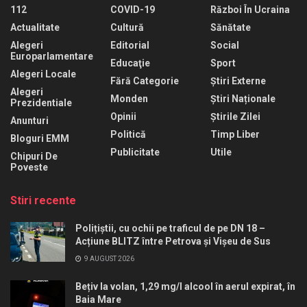
112
COVID-19
Război În Ucraina
Actualitate
Cultură
Sănătate
Alegeri
Editorial
Social
Europarlamentare
Educaţie
Sport
Alegeri Locale
Fără Categorie
Știri Externe
Alegeri
Monden
Știri Naționale
Prezidentiale
Opinii
Știrile Zilei
Anunturi
Politică
Timp Liber
Bloguri EMM
Publicitate
Utile
Chipuri De
Poveste
Stiri recente
Polițiștii, cu ochii pe traficul de pe DN 18 –
Acțiune BLITZ între Petrova și Vișeu de Sus
9 AUGUST 2026
Bețiv la volan, 1,29 mg/l alcool în aerul expirat, în
Baia Mare