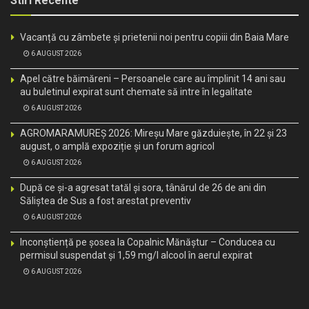
Stiri Recente
Vacanță cu zâmbete și prietenii noi pentru copiii din Baia Mare
6 AUGUST 2026
Apel către băimăreni – Persoanele care au împlinit 14 ani sau
au buletinul expirat sunt chemate să intre în legalitate
6 AUGUST 2026
AGROMARAMUREȘ 2026: Mireșu Mare găzduiește, în 22 și 23
august, o amplă expoziție și un forum agricol
6 AUGUST 2026
După ce și-a agresat tatăl și sora, tânărul de 26 de ani din
Săliștea de Sus a fost arestat preventiv
6 AUGUST 2026
Inconștiență pe șosea la Copalnic Mănăștur – Conducea cu
permisul suspendat și 1,59 mg/l alcool în aerul expirat
6 AUGUST 2026