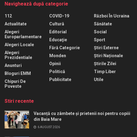
Navighează după categorie
112
COVID-19
Război În Ucraina
Actualitate
Cultură
Sănătate
Alegeri
Editorial
Social
Europarlamentare
Educaţie
Sport
Alegeri Locale
Fără Categorie
Știri Externe
Alegeri
Monden
Știri Naționale
Prezidentiale
Opinii
Știrile Zilei
Anunturi
Politică
Timp Liber
Bloguri EMM
Publicitate
Utile
Chipuri De
Poveste
Stiri recente
Vacanță cu zâmbete și prietenii noi pentru copiii
din Baia Mare
6 AUGUST 2026