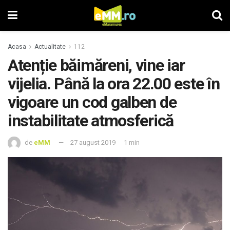
Acasa
Actualitate
112
Atenție băimăreni, vine iar
vijelia. Până la ora 22.00 este în
vigoare un cod galben de
instabilitate atmosferică
de
eMM
27 august 2019
1 min