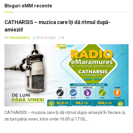
Bloguri eMM recente
CATHARSIS – muzica care îți dă ritmul după-
amiezii!
DE
EMARAMUREȘ
29 IULIE 2026
0
CATHARSIS – muzica care îți dă ritmul după-amiezii! În fiecare zi,
de luni până vineri, între orele 16:00 și 17:00,...