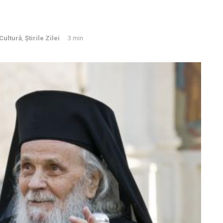
Cultură
,
Știrile Zilei
3 min