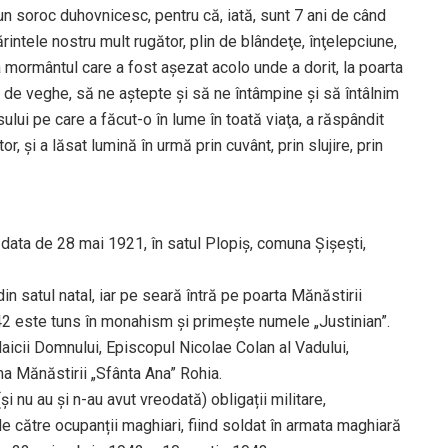
un soroc duhovnicesc, pentru că, iată, sunt 7 ani de când
rintele nostru mult rugător, plin de blândeţe, înţelepciune,
a mormântul care a fost aşezat acolo unde a dorit, la poarta
i de veghe, să ne aştepte şi să ne întâmpine şi să întâlnim
lui pe care a făcut-o în lume în toată viaţa, a răspândit
r, şi a lăsat lumină în urmă prin cuvânt, prin slujire, prin
 la data de 28 mai 1921, în satul Plopiș, comuna Șișești,
in satul natal, iar pe seară întră pe poarta Mănăstirii
942 este tuns în monahism și primește numele „Justinian”.
aicii Domnului, Episcopul Nicolae Colan al Vadului,
ma Mănăstirii „Sfânta Ana” Rohia.
 nu au și n-au avut vreodată) obligații militare,
de către ocupanții maghiari, fiind soldat în armata maghiară