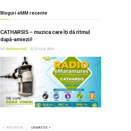
Bloguri eMM recente
CATHARSIS – muzica care îți dă ritmul
după-amiezii!
DE
EMARAMUREȘ
29 IULIE 2026
ANTERIOR
URMATOR