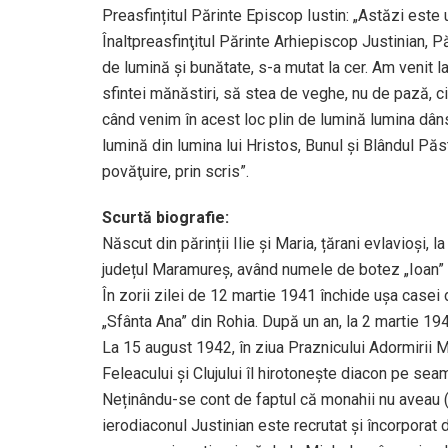
Preasfințitul Părinte Episcop Iustin: „Astăzi este 
Înaltpreasfinţitul Părinte Arhiepiscop Justinian, Pă
de lumină şi bunătate, s-a mutat la cer. Am venit l
sfintei mănăstiri, să stea de veghe, nu de pază, c
când venim în acest loc plin de lumină lumina dânsu
lumină din lumina lui Hristos, Bunul şi Blândul Păsto
povăţuire, prin scris”.
Scurtă biografie:
Născut din părinții Ilie și Maria, țărani evlavioși,
județul Maramureș, având numele de botez „Ioan”
În zorii zilei de 12 martie 1941 închide ușa casei d
„Sfânta Ana” din Rohia. După un an, la 2 martie 1
La 15 august 1942, în ziua Praznicului Adormirii M
Feleacului și Clujului îl hirotonește diacon pe sea
Neținându-se cont de faptul că monahii nu aveau (și
ierodiaconul Justinian este recrutat și încorporat 