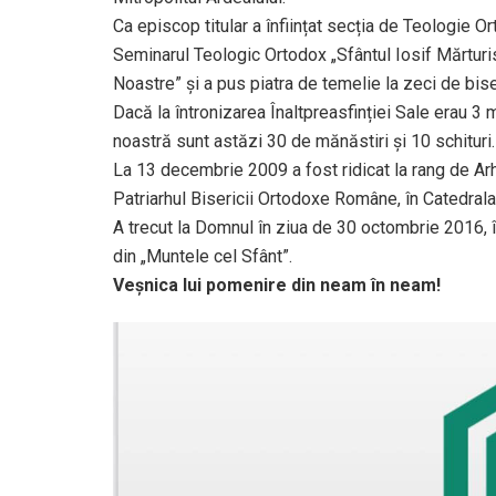
Ca episcop titular a înființat secția de Teologie O
Seminarul Teologic Ortodox „Sfântul Iosif Mărturisi
Noastre” și a pus piatra de temelie la zeci de bise
Dacă la întronizarea Înaltpreasfinției Sale erau 3 
noastră sunt astăzi 30 de mănăstiri și 10 schituri.
La 13 decembrie 2009 a fost ridicat la rang de Arh
Patriarhul Bisericii Ortodoxe Române, în Catedrala
A trecut la Domnul în ziua de 30 octombrie 2016, î
din „Muntele cel Sfânt”.
Veșnica lui pomenire din neam în neam!