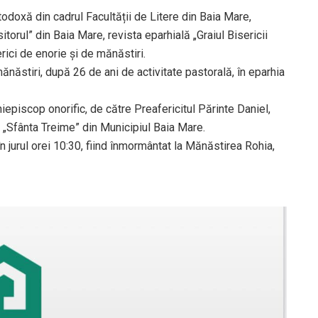
rtodoxă din cadrul Facultății de Litere din Baia Mare,
torul” din Baia Mare, revista eparhială „Graiul Bisericii
rici de enorie și de mănăstiri.
mănăstiri, după 26 de ani de activitate pastorală, în eparhia
iepiscop onorific, de către Preafericitul Părinte Daniel,
 „Sfânta Treime” din Municipiul Baia Mare.
n jurul orei 10:30, fiind înmormântat la Mănăstirea Rohia,