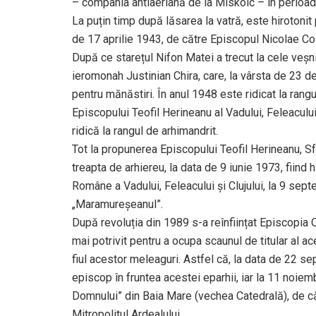
– compania antiaeriană de la Miskolc – în perioa
La puțin timp după lăsarea la vatră, este hirotonit
de 17 aprilie 1943, de către Episcopul Nicolae Co
După ce starețul Nifon Matei a trecut la cele veșnic
ieromonah Justinian Chira, care, la vârsta de 23 de
pentru mănăstiri. În anul 1948 este ridicat la rang
Episcopului Teofil Herineanu al Vadului, Feleacului
ridică la rangul de arhimandrit.
Tot la propunerea Episcopului Teofil Herineanu, Sf
treapta de arhiereu, la data de 9 iunie 1973, fiind
Române a Vadului, Feleacului și Clujului, la 9 se
„Maramureșeanul”.
După revoluția din 1989 s-a reînființat Episcopia
mai potrivit pentru a ocupa scaunul de titular al ac
fiul acestor meleaguri. Astfel că, la data de 22 
episcop în fruntea acestei eparhii, iar la 11 noiem
Domnului” din Baia Mare (vechea Catedrală), de că
Mitropolitul Ardealului.