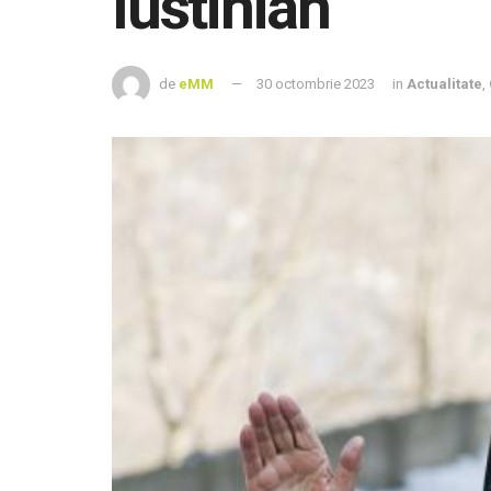
Iustinian
de
eMM
30 octombrie 2023
in
Actualitate
,