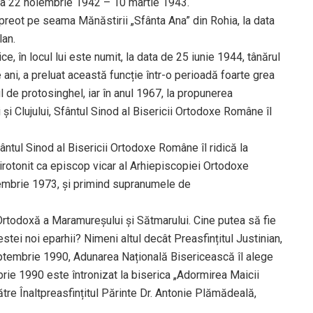
da 22 noiembrie 1942 – 10 martie 1943.
 preot pe seama Mănăstirii „Sfânta Ana” din Rohia, la data
lan.
e, în locul lui este numit, la data de 25 iunie 1944, tânărul
 ani, a preluat această funcție într-o perioadă foarte grea
ul de protosinghel, iar în anul 1967, la propunerea
 și Clujului, Sfântul Sinod al Bisericii Ortodoxe Române îl
ântul Sinod al Bisericii Ortodoxe Române îl ridică la
 hirotonit ca episcop vicar al Arhiepiscopiei Ortodoxe
ptembrie 1973, și primind supranumele de
 Ortodoxă a Maramureșului și Sătmarului. Cine putea să fie
estei noi eparhii? Nimeni altul decât Preasfințitul Justinian,
septembrie 1990, Adunarea Națională Bisericească îl alege
brie 1990 este întronizat la biserica „Adormirea Maicii
tre Înaltpreasfințitul Părinte Dr. Antonie Plămădeală,