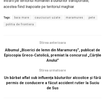
intrării pe teritoriul României a bunurilor transportate,
acestea fiind înapoiate pe teritoriul maghiar.
Tags:
baia mare
cauciucuri uzate
maramures
pete
politia de frontiera
Stirea anterioara
Albumul „Biserici de lemn din Maramureș”, publicat de
Episcopia Greco-Catolică, premiat la concursul „Cărțile
Anului”
Stirea urmatoare
Un bărbat aflat sub influența băuturilor alcoolice și fără
permis de conducere a făcut accident rutier la Suciu
de Sus