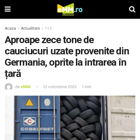
Acasa
Actualitate
112
Aproape zece tone de
cauciucuri uzate provenite din
Germania, oprite la intrarea în
țară
de
eMM
12 octombrie 2023
1 min