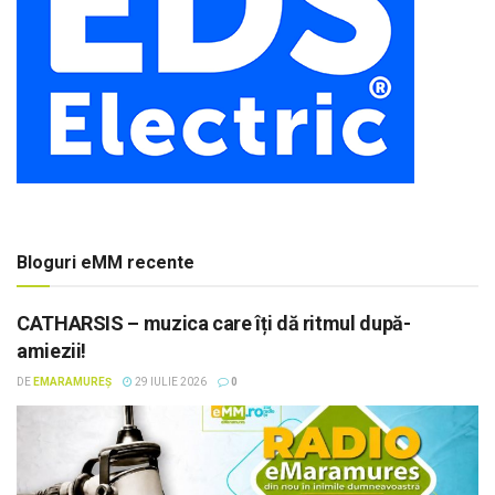
Bloguri eMM recente
CATHARSIS – muzica care îți dă ritmul după-
amiezii!
DE
EMARAMUREȘ
29 IULIE 2026
0