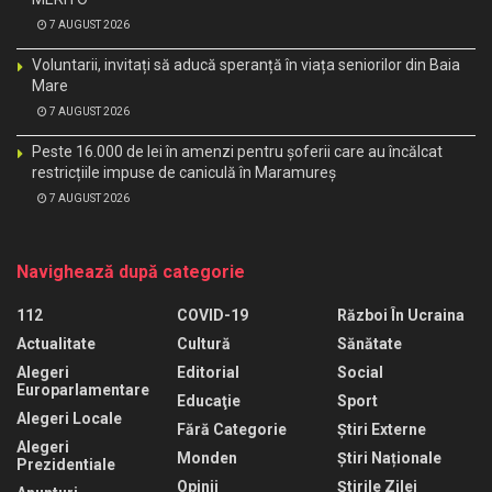
7 AUGUST 2026
Voluntarii, invitați să aducă speranță în viața seniorilor din Baia
Mare
7 AUGUST 2026
Peste 16.000 de lei în amenzi pentru șoferii care au încălcat
restricțiile impuse de caniculă în Maramureș
7 AUGUST 2026
Navighează după categorie
112
COVID-19
Război În Ucraina
Actualitate
Cultură
Sănătate
Alegeri
Editorial
Social
Europarlamentare
Educaţie
Sport
Alegeri Locale
Fără Categorie
Știri Externe
Alegeri
Monden
Știri Naționale
Prezidentiale
Opinii
Știrile Zilei