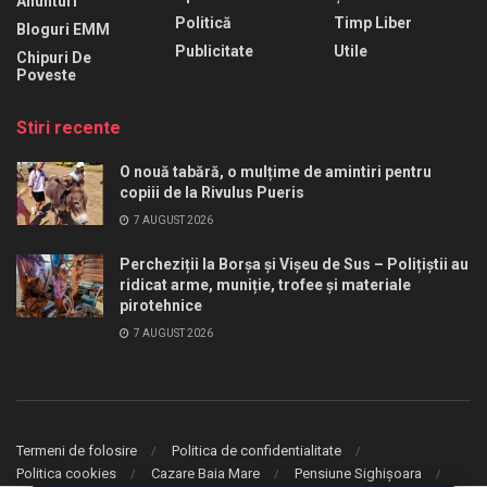
Anunturi
Politică
Timp Liber
Bloguri EMM
Publicitate
Utile
Chipuri De
Poveste
Stiri recente
O nouă tabără, o mulțime de amintiri pentru
copiii de la Rivulus Pueris
7 AUGUST 2026
Percheziții la Borșa și Vișeu de Sus – Polițiștii au
ridicat arme, muniție, trofee și materiale
pirotehnice
7 AUGUST 2026
Termeni de folosire
Politica de confidentialitate
Politica cookies
Cazare Baia Mare
Pensiune Sighișoara