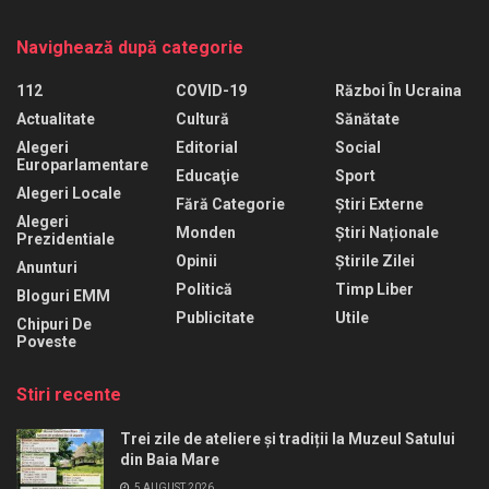
Navighează după categorie
112
COVID-19
Război În Ucraina
Actualitate
Cultură
Sănătate
Alegeri
Editorial
Social
Europarlamentare
Educaţie
Sport
Alegeri Locale
Fără Categorie
Știri Externe
Alegeri
Monden
Știri Naționale
Prezidentiale
Opinii
Știrile Zilei
Anunturi
Politică
Timp Liber
Bloguri EMM
Publicitate
Utile
Chipuri De
Poveste
Stiri recente
Trei zile de ateliere și tradiții la Muzeul Satului
din Baia Mare
5 AUGUST 2026