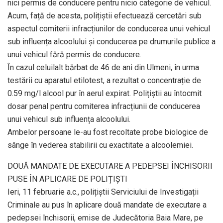
nici permis de conducere pentru nicio categorie de vehicul.
Acum, față de acesta, polițiștii efectuează cercetări sub
aspectul comiterii infracțiunilor de conducerea unui vehicul
sub influența alcoolului și conducerea pe drumurile publice a
unui vehicul fără permis de conducere.
În cazul celuilalt bărbat de 46 de ani din Ulmeni, în urma
testării cu aparatul etilotest, a rezultat o concentrație de
0.59 mg/l alcool pur în aerul expirat. Polițiștii au întocmit
dosar penal pentru comiterea infracțiunii de conducerea
unui vehicul sub influența alcoolului.
Ambelor persoane le-au fost recoltate probe biologice de
sânge în vederea stabilirii cu exactitate a alcoolemiei.
DOUĂ MANDATE DE EXECUTARE A PEDEPSEI ÎNCHISORII
PUSE ÎN APLICARE DE POLIȚIȘTI
Ieri, 11 februarie a.c., polițiștii Serviciului de Investigații
Criminale au pus în aplicare două mandate de executare a
pedepsei închisorii, emise de Judecătoria Baia Mare, pe