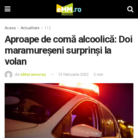
Acasa
Actualitate
112
Aproape de comă alcoolică: Doi
maramureșeni surprinși la
volan
de
eMaramureș
13 februarie 2022
2 min