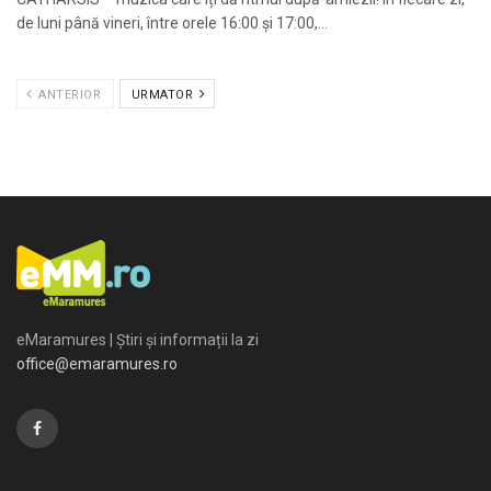
de luni până vineri, între orele 16:00 și 17:00,...
ANTERIOR
URMATOR
eMaramures | Știri și informații la zi
office@emaramures.ro