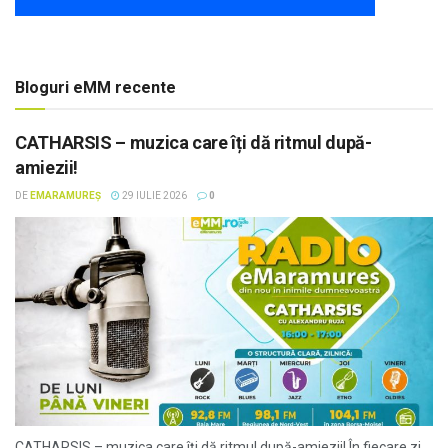
Bloguri eMM recente
CATHARSIS – muzica care îți dă ritmul după-
amiezii!
DE
EMARAMUREȘ
29 IULIE 2026
0
CATHARSIS – muzica care îți dă ritmul după-amiezii! În fiecare zi,