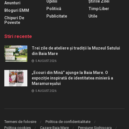
Opinii
Știrile Zilei
Anunturi
Politică
Timp Liber
Bloguri EMM
Publicitate
Utile
Chipuri De
Poveste
Stiri recente
Trei zile de ateliere și tradiții la Muzeul Satului
din Baia Mare
5 AUGUST 2026
„Ecouri din Mină” ajunge la Baia Mare. O
expoziție inspirată de identitatea minieră a
Maramureșului
5 AUGUST 2026
Termeni de folosire
Politica de confidentialitate
Politica cookies
Cazare Baia Mare
Pensiune Sighișoara