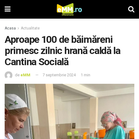
Acasa
Actualitate
Aproape 100 de băimăreni
primesc zilnic hrană caldă la
Cantina Socială
de
eMM
7 septembrie 2024
1 min