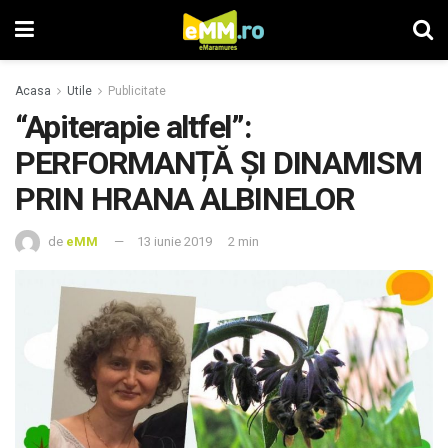
Acasa
Utile
Publicitate
“Apiterapie altfel”:
PERFORMANȚĂ ȘI DINAMISM
PRIN HRANA ALBINELOR
de
eMM
13 iunie 2019
2 min