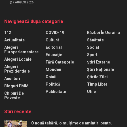
7 AUGUST 2026
Navighează după categorie
112
COVID-19
Război În Ucraina
Actualitate
Cultură
Sănătate
Alegeri
Editorial
Social
Europarlamentare
Educaţie
Sport
Alegeri Locale
Fără Categorie
Știri Externe
Alegeri
Monden
Știri Naționale
Prezidentiale
Opinii
Știrile Zilei
Anunturi
Politică
Timp Liber
Bloguri EMM
Publicitate
Utile
Chipuri De
Poveste
Stiri recente
O nouă tabără, o mulțime de amintiri pentru