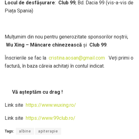
Locul de desfășurare
:
Club 99
, Bd. Dacia 99 (vis-a-vis de
Piața Spania)
Mulțumim din nou pentru generozitate sponsorilor noștrii,
Wu Xing – Mâncare chinezească
și
Club 99
.
Înscrierile se fac la
cristina.aosan@gmail.com
Veți primi o
factură, în baza căreia achitați în contul indicat.
Vă aşteptăm cu drag !
Link site
https://www.wuxing.ro/
Link site
https://www.99club.ro/
Tags:
albine
apiterapie