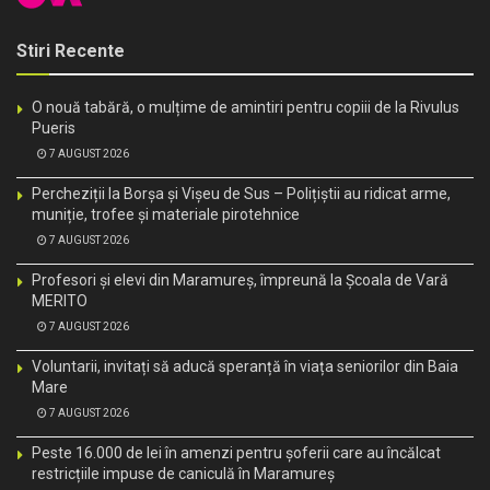
Stiri Recente
O nouă tabără, o mulțime de amintiri pentru copiii de la Rivulus
Pueris
7 AUGUST 2026
Percheziții la Borșa și Vișeu de Sus – Polițiștii au ridicat arme,
muniție, trofee și materiale pirotehnice
7 AUGUST 2026
Profesori și elevi din Maramureș, împreună la Școala de Vară
MERITO
7 AUGUST 2026
Voluntarii, invitați să aducă speranță în viața seniorilor din Baia
Mare
7 AUGUST 2026
Peste 16.000 de lei în amenzi pentru șoferii care au încălcat
restricțiile impuse de caniculă în Maramureș