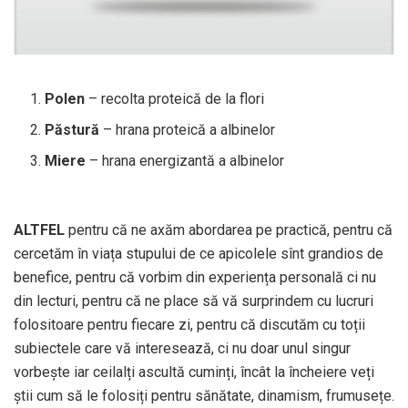
Polen
– recolta proteică de la flori
Păstură
– hrana proteică a albinelor
Miere
– hrana energizantă a albinelor
ALTFEL
pentru că ne axăm abordarea pe practică, pentru că
cercetăm în viața stupului de ce apicolele sînt grandios de
benefice, pentru că vorbim din experiența personală ci nu
din lecturi, pentru că ne place să vă surprindem cu lucruri
folositoare pentru fiecare zi, pentru că discutăm cu toții
subiectele care vă interesează, ci nu doar unul singur
vorbește iar ceilalți ascultă cuminți, încât la încheiere veți
știi cum să le folosiți pentru sănătate, dinamism, frumusețe.