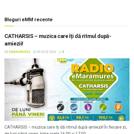
Bloguri eMM recente
CATHARSIS – muzica care îți dă ritmul după-
amiezii!
DE
EMARAMUREȘ
29 IULIE 2026
0
CATHARSIS – muzica care îți dă ritmul după-amiezii! În fiecare zi,
de luni până vineri, între orele 16:00 și 17:00,...