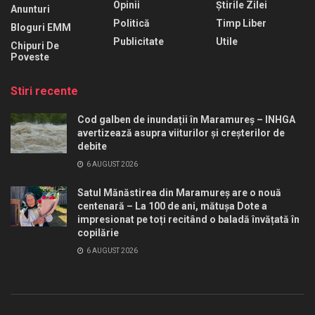
Opinii
Știrile Zilei
Anunturi
Politică
Timp Liber
Bloguri EMM
Publicitate
Utile
Chipuri De
Poveste
Stiri recente
Cod galben de inundații în Maramureș – INHGA
avertizează asupra viiturilor și creșterilor de
debite
6 AUGUST 2026
Satul Mănăstirea din Maramureș are o nouă
centenară – La 100 de ani, mătușa Dote a
impresionat pe toți recitând o baladă învățată în
copilărie
6 AUGUST 2026