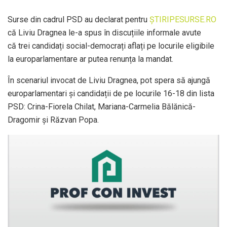
Surse din cadrul PSD au declarat pentru
ȘTIRIPESURSE.RO
că Liviu Dragnea le-a spus în discuțiile informale avute
că trei candidați social-democrați aflați pe locurile eligibile
la europarlamentare ar putea renunța la mandat.
În scenariul invocat de Liviu Dragnea, pot spera să ajungă
europarlamentari și candidații de pe locurile 16-18 din lista
PSD: Crina-Fiorela Chilat, Mariana-Carmelia Bălănică-
Dragomir și Răzvan Popa.