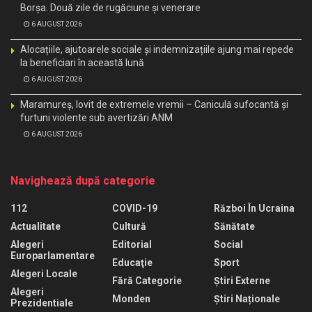
Borșa. Două zile de rugăciune și venerare
6 AUGUST 2026
Alocațiile, ajutoarele sociale și indemnizațiile ajung mai repede
la beneficiari în această lună
6 AUGUST 2026
Maramureș, lovit de extremele vremii – Caniculă sufocantă și
furtuni violente sub avertizări ANM
6 AUGUST 2026
Navighează după categorie
112
COVID-19
Război În Ucraina
Actualitate
Cultură
Sănătate
Alegeri
Editorial
Social
Europarlamentare
Educaţie
Sport
Alegeri Locale
Fără Categorie
Știri Externe
Alegeri
Monden
Știri Naționale
Prezidentiale