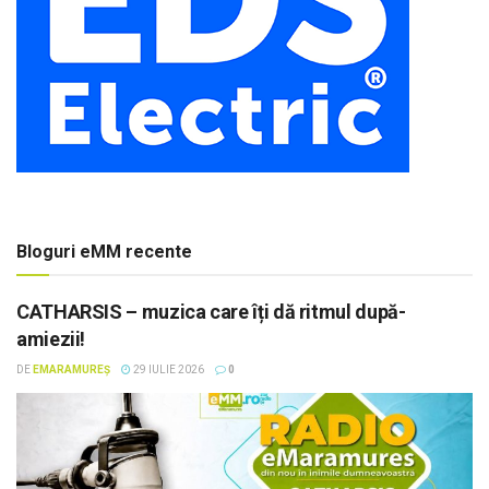
Bloguri eMM recente
CATHARSIS – muzica care îți dă ritmul după-
amiezii!
DE
EMARAMUREȘ
29 IULIE 2026
0