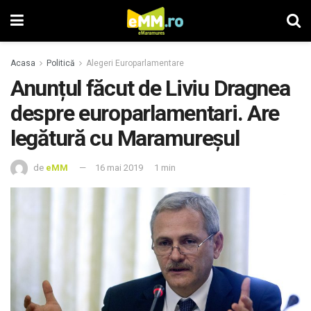
Acasa
Politică
Alegeri Europarlamentare
Anunțul făcut de Liviu Dragnea
despre europarlamentari. Are
legătură cu Maramureșul
de
eMM
16 mai 2019
1 min