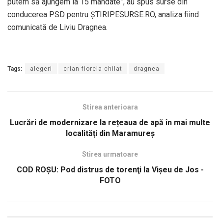
putem să ajungem la 15 mandate”, au spus surse din
conducerea PSD pentru ȘTIRIPESURSE.RO, analiza fiind
comunicată de Liviu Dragnea.
Tags:
alegeri
crian fiorela chilat
dragnea
Stirea anterioara
Lucrări de modernizare la rețeaua de apă în mai multe
localități din Maramureș
Stirea urmatoare
COD ROŞU: Pod distrus de torenţi la Vişeu de Jos -
FOTO