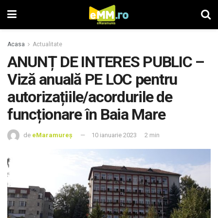
Acasa
Actualitate
ANUNȚ DE INTERES PUBLIC –
Viză anuală PE LOC pentru
autorizațiile/acordurile de
funcționare în Baia Mare
de
eMaramureș
10 ianuarie 2023
2 min