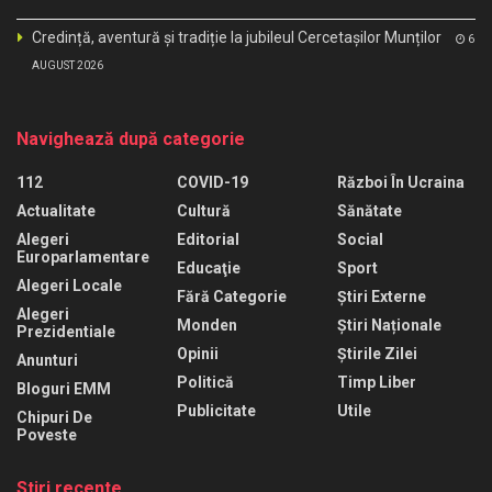
Credință, aventură și tradiție la jubileul Cercetașilor Munților
6
AUGUST 2026
Navighează după categorie
112
COVID-19
Război În Ucraina
Actualitate
Cultură
Sănătate
Alegeri
Editorial
Social
Europarlamentare
Educaţie
Sport
Alegeri Locale
Fără Categorie
Știri Externe
Alegeri
Monden
Știri Naționale
Prezidentiale
Opinii
Știrile Zilei
Anunturi
Politică
Timp Liber
Bloguri EMM
Publicitate
Utile
Chipuri De
Poveste
Stiri recente