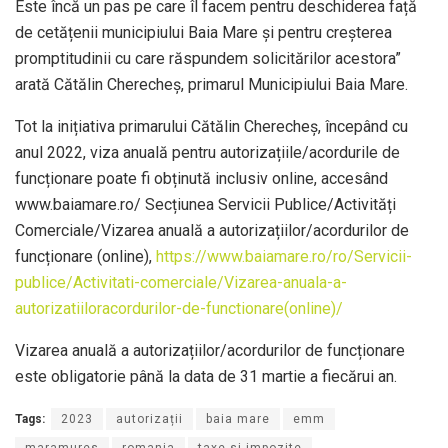
Este încă un pas pe care îl facem pentru deschiderea față
de cetățenii municipiului Baia Mare și pentru creșterea
promptitudinii cu care răspundem solicitărilor acestora”
arată Cătălin Cherecheș, primarul Municipiului Baia Mare.
Tot la inițiativa primarului Cătălin Cherecheș, începând cu
anul 2022, viza anuală pentru autorizațiile/acordurile de
funcționare poate fi obținută inclusiv online, accesând
www.baiamare.ro/ Secțiunea Servicii Publice/Activități
Comerciale/Vizarea anuală a autorizațiilor/acordurilor de
funcționare (online),
https://www.baiamare.ro/ro/Servicii-
publice/Activitati-comerciale/Vizarea-anuala-a-
autorizatiiloracordurilor-de-functionare(online)/
Vizarea anuală a autorizațiilor/acordurilor de funcționare
este obligatorie până la data de 31 martie a fiecărui an.
Tags:
2023
autorizații
baia mare
emm