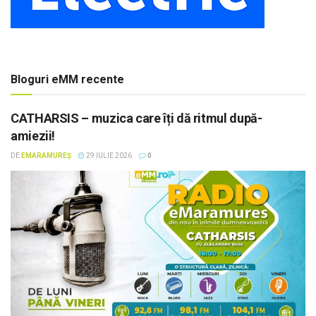
Bloguri eMM recente
CATHARSIS – muzica care îți dă ritmul după-
amiezii!
DE
EMARAMUREȘ
29 IULIE 2026
0