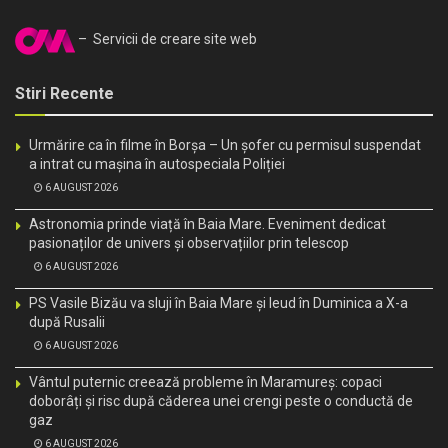
– Servicii de creare site web
Stiri Recente
Urmărire ca în filme în Borșa – Un șofer cu permisul suspendat
a intrat cu mașina în autospeciala Poliției
6 AUGUST 2026
Astronomia prinde viață în Baia Mare. Eveniment dedicat
pasionaților de univers și observațiilor prin telescop
6 AUGUST 2026
PS Vasile Bizău va sluji în Baia Mare și Ieud în Duminica a X-a
după Rusalii
6 AUGUST 2026
Vântul puternic creează probleme în Maramureș: copaci
doborâți și risc după căderea unei crengi peste o conductă de
gaz
6 AUGUST 2026