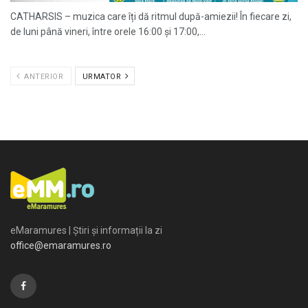
CATHARSIS – muzica care îți dă ritmul după-amiezii! În fiecare zi,
de luni până vineri, între orele 16:00 și 17:00,...
ANTERIOR
URMATOR
eMaramures | Știri și informații la zi
office@emaramures.ro