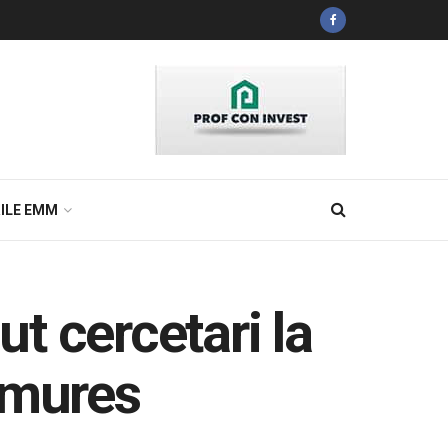
ILE EMM
 cercetari la
amures