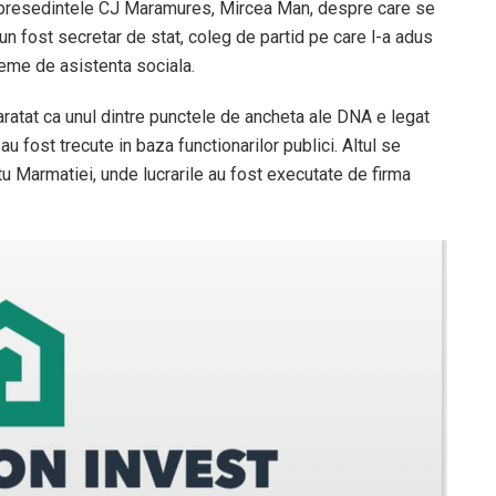
e presedintele CJ Maramures, Mircea Man, despre care se
e un fost secretar de stat, coleg de partid pe care l-a adus
eme de asistenta sociala.
aratat ca unul dintre punctele de ancheta ale DNA e legat
au fost trecute in baza functionarilor publici. Altul se
etu Marmatiei, unde lucrarile au fost executate de firma