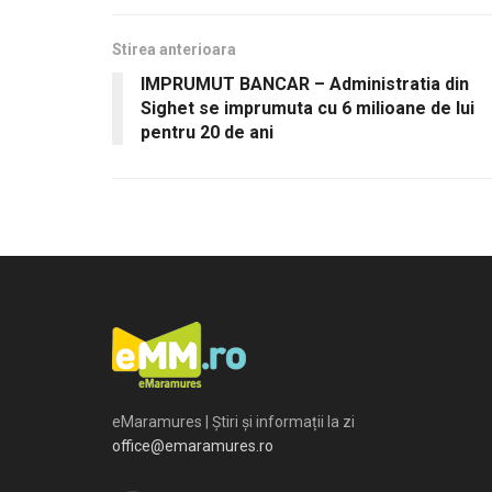
Stirea anterioara
IMPRUMUT BANCAR – Administratia din
Sighet se imprumuta cu 6 milioane de lui
pentru 20 de ani
eMaramures | Știri și informații la zi
office@emaramures.ro