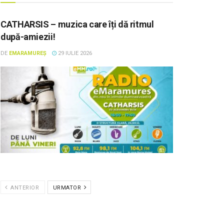
CATHARSIS – muzica care îți dă ritmul
după-amiezii!
DE
EMARAMUREȘ
29 IULIE 2026
ANTERIOR
URMATOR