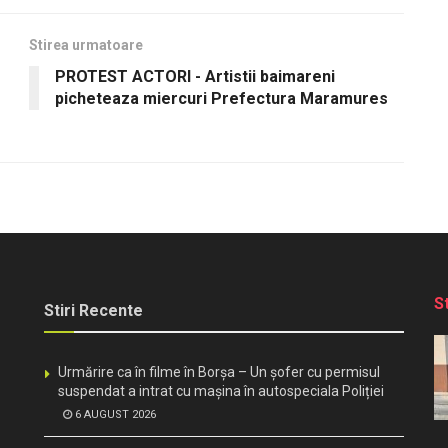
Stirea urmatoare
PROTEST ACTORI - Artistii baimareni
picheteaza miercuri Prefectura Maramures
S
Stiri Recente
Urmărire ca în filme în Borșa – Un șofer cu permisul
suspendat a intrat cu mașina în autospeciala Poliției
6 AUGUST 2026