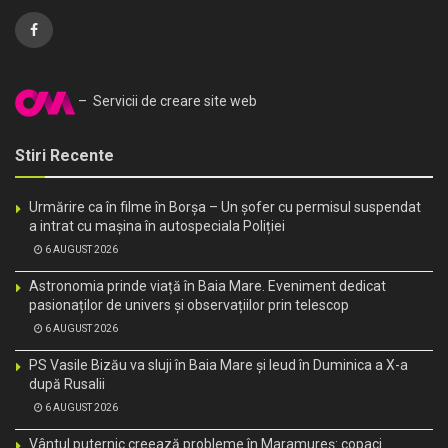
– Servicii de creare site web
Stiri Recente
Urmărire ca în filme în Borșa – Un șofer cu permisul suspendat
a intrat cu mașina în autospeciala Poliției
6 AUGUST 2026
Astronomia prinde viață în Baia Mare. Eveniment dedicat
pasionaților de univers și observațiilor prin telescop
6 AUGUST 2026
PS Vasile Bizău va sluji în Baia Mare și Ieud în Duminica a X-a
după Rusalii
6 AUGUST 2026
Vântul puternic creează probleme în Maramureș: copaci