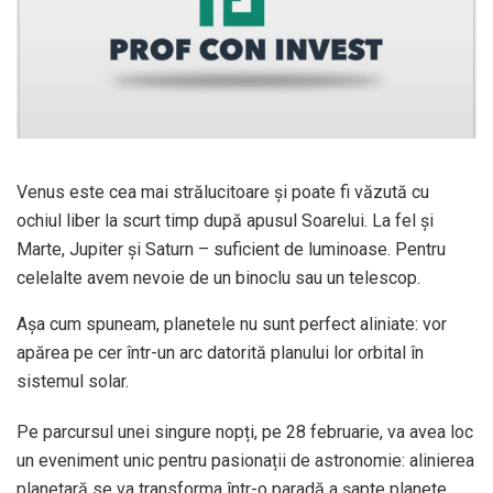
Venus este cea mai strălucitoare și poate fi văzută cu
ochiul liber la scurt timp după apusul Soarelui. La fel și
Marte, Jupiter și Saturn – suficient de luminoase. Pentru
celelalte avem nevoie de un binoclu sau un telescop.
Așa cum spuneam, planetele nu sunt perfect aliniate: vor
apărea pe cer într-un arc datorită planului lor orbital în
sistemul solar.
Pe parcursul unei singure nopți, pe 28 februarie, va avea loc
un eveniment unic pentru pasionații de astronomie: alinierea
planetară se va transforma într-o paradă a șapte planete,