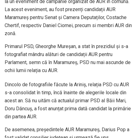
la un eveniment de campanie organizat de AUR în comună.
La acest eveniment, au fost prezenți candidații AUR
Maramureș pentru Senat și Camera Deputaților, Costache
Chertif, respectiv Daniel Ciornei, precum si membri AUR din
zonă.
Primarul PSD, Gheorghe Mureșan, a stat în prezidiul și s-a
fotografiat mândru alături de candidații AUR pentru
Parlament, semn că în Maramureș, PSD nu mai ascunde de
ochii lumii relația cu AUR.
Dincolo de fotografiile făcute la Ariniș, relația PSD cu AUR
s-a consolidat în timp, încă înainte de alegerile locale din
acest an. Să nu uităm că actualul primar PSD al Băii Mari,
Doru Dăncuș, a fost anunțat prima dată candidat la primărie
din partea AUR.
De asemenea, președintele AUR Maramureș, Darius Pop a
fost validat consilier județean și urmează fie uns