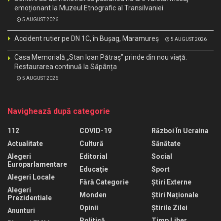
emoționant la Muzeul Etnografic al Transilvaniei
5 AUGUST 2026
Accident rutier pe DN 1C, în Bușag, Maramureș
5 AUGUST 2026
Casa Memorială „Stan Ioan Pătraș” prinde din nou viață.
Restaurarea continuă la Săpânța
5 AUGUST 2026
Navighează după categorie
112
COVID-19
Război În Ucraina
Actualitate
Cultură
Sănătate
Alegeri
Editorial
Social
Europarlamentare
Educaţie
Sport
Alegeri Locale
Fără Categorie
Știri Externe
Alegeri
Monden
Știri Naționale
Prezidentiale
Opinii
Știrile Zilei
Anunturi
Politică
Timp Liber