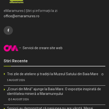
eMaramures | Știri și informații la zi
office@emaramures.ro
– Servicii de creare site web
Stiri Recente
Trei zile de ateliere și tradiții la Muzeul Satului din Baia Mare
5 AUGUST 2026
„Ecouri din Mină” ajunge la Baia Mare. O expoziție inspirată de
identitatea minieră a Maramureșului
5 AUGUST 2026
Seniorii au demonstrat că pasiunea nu are vârstă. Mesaj