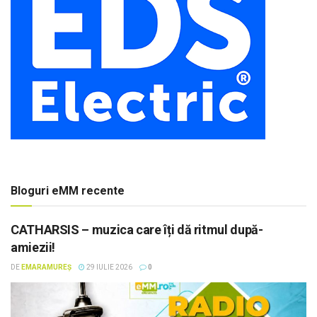
Bloguri eMM recente
CATHARSIS – muzica care îți dă ritmul după-
amiezii!
DE
EMARAMUREȘ
29 IULIE 2026
0