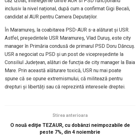
caz izolat, întelegerile dintre AUR si PSD funcționând
inclusiv la nivel național, după cum a confirmat Gigi Becali,
candidat al AUR pentru Camera Deputaților.
În Maramureș, la coabitarea PSD-AUR s-a alăturat și USR.
Astfel, președintele USR Maramureș, Vlad Duruș, este city
manager în Primăria condusă de primarul PSD Doru Dăncuș.
USR a negociat cu PSD și un post de vicepreședinte la
Consiliul Județean, alături de funcția de city manager la Baia
Mare. Prin această alăturare toxică, USR nu mai poate
spune că se opune extremismului, că militează pentru
drepturi și libertăți sau că reprezintă interesele dreptei.
Stirea anterioara
O nouă ediţie TEZAUR, cu dobânzi neimpozabile de
peste 7%, din 4 noiembrie