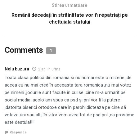
Stirea urmatoare
Românii decedați în străinătate vor fi repatriați pe
cheltuiala statului
Comments
1
Nelu buzura
2 ani in urma
Toata clasa politică din romania și nu numai este o mizerie ,de
aceea eu nu mai cred în aceeasta tara romanica ,nu mai votez
pe nimeni ,jocurile sunt facute în culise ,cine m-a urmarit pe
social media ,acolo am spus ca psd și pnl vor fi la putere
,datorita biserici ortodoxe care în parohi,dicteaza pe cine să
voteze uni sau alți, în vitor vom avea tot de psd pnl ,ca prostime
este destula!!!
Răspunde