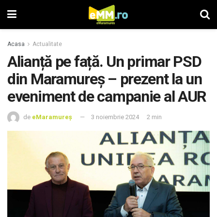
Acasa
Actualitate
Alianță pe față. Un primar PSD
din Maramureș – prezent la un
eveniment de campanie al AUR
de
eMaramureș
3 noiembrie 2024
2 min