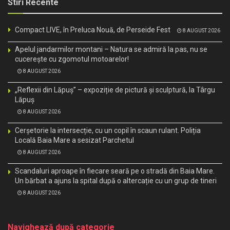
Stiri Recente
Compact LIVE, în Preluca Nouă, de Perseide Fest
8 AUGUST 2026
Apelul jandarmilor montani – Natura se admiră la pas, nu se
cucerește cu zgomotul motoarelor!
8 AUGUST 2026
„Reflexii din Lăpuș” – expoziție de pictură și sculptură, la Târgu
Lăpuș
8 AUGUST 2026
Cerșetorie la intersecție, cu un copil în scaun rulant. Poliția
Locală Baia Mare a sesizat Parchetul
8 AUGUST 2026
Scandaluri aproape în fiecare seară pe o stradă din Baia Mare.
Un bărbat a ajuns la spital după o altercație cu un grup de tineri
8 AUGUST 2026
Navighează după categorie