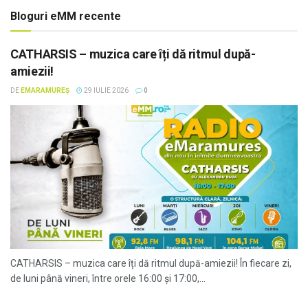
Bloguri eMM recente
CATHARSIS – muzica care îți dă ritmul după-
amiezii!
DE
EMARAMUREȘ
29 IULIE 2026
0
CATHARSIS – muzica care îți dă ritmul după-amiezii! În fiecare zi,
de luni până vineri, între orele 16:00 și 17:00,...