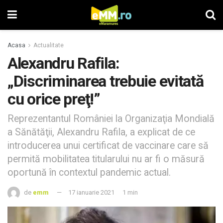
Acasa
Actualitate
Alexandru Rafila:
„Discriminarea trebuie evitată
cu orice preţ!”
Reprezentantul României la Organizaţia Mondială
a Sănătăţii, Alexandru Rafila, a explicat de ce
introducerea unui certificat de vaccinare care să
permită mobilitatea titularului nu ar fi o măsură
oportună în contextul pandemic actual.
de
emm
17 ianuarie 2021
1 min