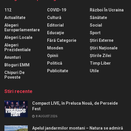
112
COVID-19
Război În Ucraina
Actualitate
Cultură
Sănătate
Alegeri
Editorial
Social
Europarlamentare
Educaţie
Sport
Alegeri Locale
Fără Categorie
Știri Externe
Alegeri
Monden
Știri Naționale
Prezidentiale
Opinii
Știrile Zilei
Anunturi
Politică
Timp Liber
Bloguri EMM
Publicitate
Utile
Chipuri De
Poveste
Stiri recente
Compact LIVE, în Preluca Nouă, de Perseide
Fest
8 AUGUST 2026
Apelul jandarmilor montani – Natura se admiră