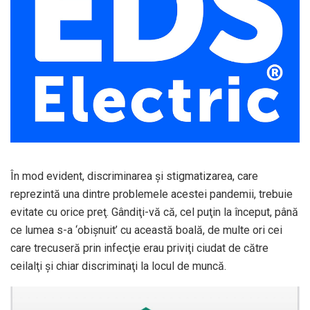
În mod evident, discriminarea şi stigmatizarea, care
reprezintă una dintre problemele acestei pandemii, trebuie
evitate cu orice preţ. Gândiţi-vă că, cel puţin la început, până
ce lumea s-a ‘obişnuit’ cu această boală, de multe ori cei
care trecuseră prin infecţie erau priviţi ciudat de către
ceilalţi şi chiar discriminaţi la locul de muncă.