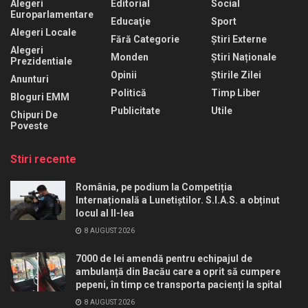
Alegeri
Editorial
Social
Europarlamentare
Educaţie
Sport
Alegeri Locale
Fără Categorie
Știri Externe
Alegeri
Monden
Știri Naționale
Prezidentiale
Opinii
Știrile Zilei
Anunturi
Politică
Timp Liber
Bloguri EMM
Publicitate
Utile
Chipuri De
Poveste
Stiri recente
România, pe podium la Competiția
Internațională a Lunetiștilor. S.I.A.S. a obținut
locul al II-lea
8 AUGUST 2026
7000 de lei amendă pentru echipajul de
ambulanță din Bacău care a oprit să cumpere
pepeni, în timp ce transporta pacienți la spital
8 AUGUST 2026