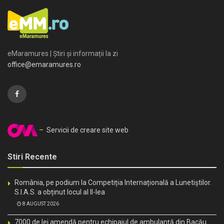
eMaramures | Știri și informații la zi
office@emaramures.ro
– Servicii de creare site web
Stiri Recente
România, pe podium la Competiția Internațională a Lunetiștilor.
S.I.A.S. a obținut locul al II-lea
8 AUGUST 2026
7000 de lei amendă pentru echipajul de ambulanță din Bacău