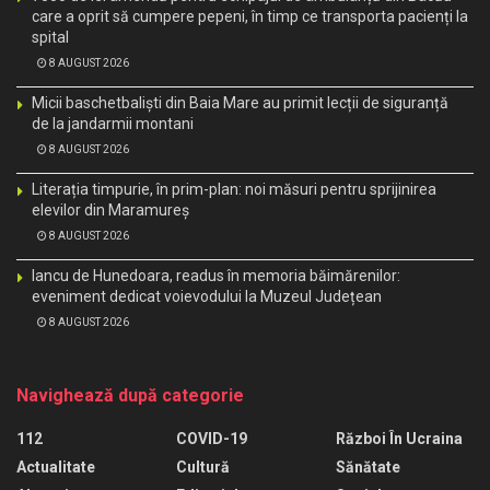
care a oprit să cumpere pepeni, în timp ce transporta pacienți la
spital
8 AUGUST 2026
Micii baschetbaliști din Baia Mare au primit lecții de siguranță
de la jandarmii montani
8 AUGUST 2026
Literația timpurie, în prim-plan: noi măsuri pentru sprijinirea
elevilor din Maramureș
8 AUGUST 2026
Iancu de Hunedoara, readus în memoria băimărenilor:
eveniment dedicat voievodului la Muzeul Județean
8 AUGUST 2026
Navighează după categorie
112
COVID-19
Război În Ucraina
Actualitate
Cultură
Sănătate