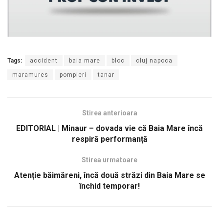
Tags:
accident
baia mare
bloc
cluj napoca
maramures
pompieri
tanar
Stirea anterioara
EDITORIAL | Minaur – dovada vie că Baia Mare încă
respiră performanță
Stirea urmatoare
Atenție băimăreni, încă două străzi din Baia Mare se
închid temporar!