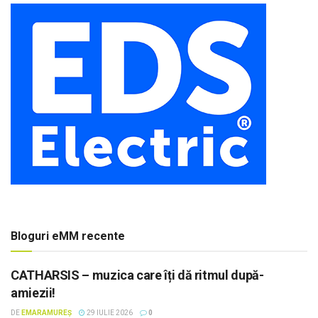
Bloguri eMM recente
CATHARSIS – muzica care îți dă ritmul după-
amiezii!
DE
EMARAMUREȘ
29 IULIE 2026
0