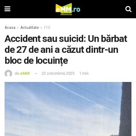
Acasa
Actualitate
112
Accident sau suicid: Un bărbat
de 27 de ani a căzut dintr-un
bloc de locuințe
de
eMM
22 octombrie 2025
1 min