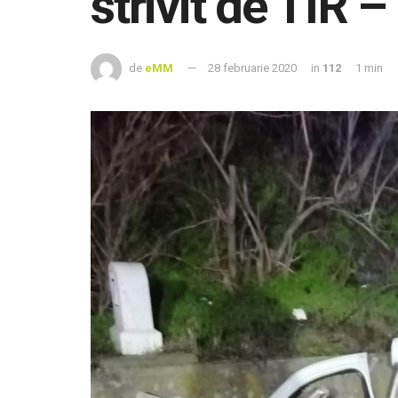
strivit de TIR 
de
eMM
28 februarie 2020
in
112
1 min