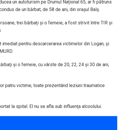
nducea un autoturism pe Drumul Național 65, ar fi pătruns
condus de un bărbat, de 58 de ani, din orașul Balş.
oane, trei bărbați și o femeie, a fost strivit între TIR și
.
it imediat pentru descarcerarea victimelor din Logan, și
 SMURD.
ărbaţi şi o femeie, cu vârste de 20, 22, 24 şi 30 de ani,
.
or patru victime, toate prezentând leziuni traumatice
ortat la spital. El nu se afla sub influența alcoolului.