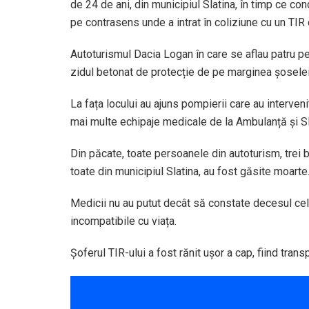
de 24 de ani, din municipiul Slatina, în timp ce co
pe contrasens unde a intrat în coliziune cu un TIR 
Autoturismul Dacia Logan în care se aflau patru pers
zidul betonat de protecție de pe marginea șoselei
La fața locului au ajuns pompierii care au interven
mai multe echipaje medicale de la Ambulanță și
Din păcate, toate persoanele din autoturism, trei b
toate din municipiul Slatina, au fost găsite moarte
Medicii nu au putut decât să constate decesul cel
incompatibile cu viața.
Șoferul TIR-ului a fost rănit ușor a cap, fiind transp