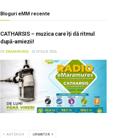
Bloguri eMM recente
CATHARSIS – muzica care îți dă ritmul
după-amiezii!
DE
EMARAMUREȘ
29 IULIE 2026
ANTERIOR
URMATOR