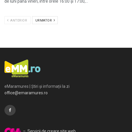
de luni până vineri, între orele 16:00 și 17:00,...
ANTERIOR
URMATOR
eMaramures | Știri și informații la zi
office@emaramures.ro
– Servicii de creare site web