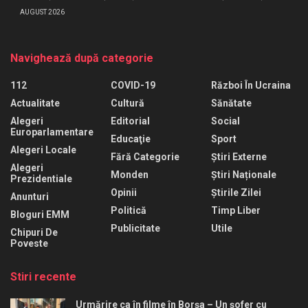
AUGUST 2026
Navighează după categorie
112
COVID-19
Război În Ucraina
Actualitate
Cultură
Sănătate
Alegeri
Editorial
Social
Europarlamentare
Educaţie
Sport
Alegeri Locale
Fără Categorie
Știri Externe
Alegeri
Monden
Știri Naționale
Prezidentiale
Opinii
Știrile Zilei
Anunturi
Politică
Timp Liber
Bloguri EMM
Publicitate
Utile
Chipuri De
Poveste
Stiri recente
Urmărire ca în filme în Borșa – Un șofer cu