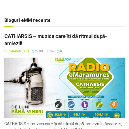
Bloguri eMM recente
CATHARSIS – muzica care îți dă ritmul după-
amiezii!
DE
EMARAMUREȘ
29 IULIE 2026
0
CATHARSIS – muzica care îți dă ritmul după-amiezii! În fiecare zi,