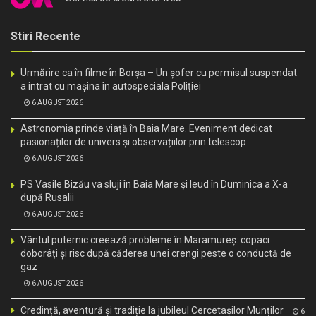
Stiri Recente
Urmărire ca în filme în Borșa – Un șofer cu permisul suspendat
a intrat cu mașina în autospeciala Poliției
6 AUGUST 2026
Astronomia prinde viață în Baia Mare. Eveniment dedicat
pasionaților de univers și observațiilor prin telescop
6 AUGUST 2026
PS Vasile Bizău va sluji în Baia Mare și Ieud în Duminica a X-a
după Rusalii
6 AUGUST 2026
Vântul puternic creează probleme în Maramureș: copaci
doborâți și risc după căderea unei crengi peste o conductă de
gaz
6 AUGUST 2026
Credință, aventură și tradiție la jubileul Cercetașilor Munților
6