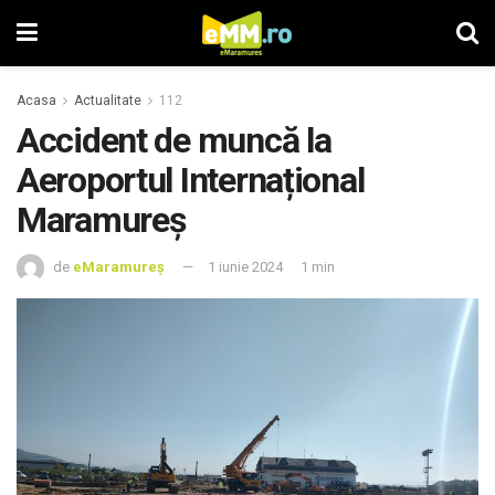
Acasa
Actualitate
112
Accident de muncă la
Aeroportul Internațional
Maramureș
de
eMaramureș
1 iunie 2024
1 min