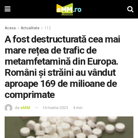
Acasa
Actualitate
112
A fost destructurată cea mai
mare rețea de trafic de
metamfetamină din Europa.
Români şi străini au vândut
aproape 169 de milioane de
comprimate
de
eMM
14 martie 2023
4 min