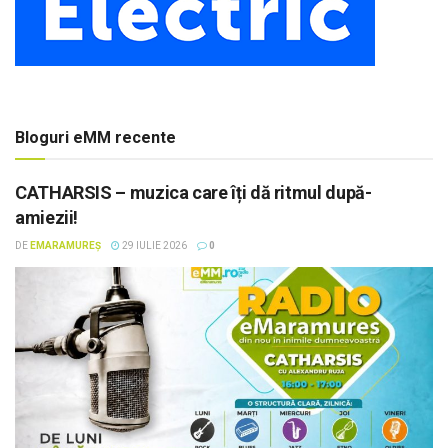
Bloguri eMM recente
CATHARSIS – muzica care îți dă ritmul după-
amiezii!
DE
EMARAMUREȘ
29 IULIE 2026
0