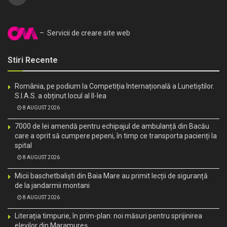
– Servicii de creare site web
Stiri Recente
România, pe podium la Competiția Internațională a Lunetiștilor.
S.I.A.S. a obținut locul al II-lea
8 AUGUST 2026
7000 de lei amendă pentru echipajul de ambulanță din Bacău
care a oprit să cumpere pepeni, în timp ce transporta pacienți la
spital
8 AUGUST 2026
Micii baschetbaliști din Baia Mare au primit lecții de siguranță
de la jandarmii montani
8 AUGUST 2026
Literația timpurie, în prim-plan: noi măsuri pentru sprijinirea
elevilor din Maramureș