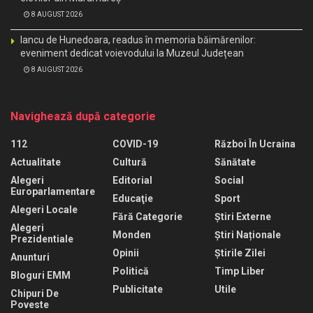
8 AUGUST 2026
Iancu de Hunedoara, readus în memoria băimărenilor:
eveniment dedicat voievodului la Muzeul Județean
8 AUGUST 2026
Navighează după categorie
112
COVID-19
Război În Ucraina
Actualitate
Cultură
Sănătate
Alegeri
Editorial
Social
Europarlamentare
Educaţie
Sport
Alegeri Locale
Fără Categorie
Știri Externe
Alegeri
Monden
Știri Naționale
Prezidentiale
Opinii
Știrile Zilei
Anunturi
Politică
Timp Liber
Bloguri EMM
Publicitate
Utile
Chipuri De
Poveste