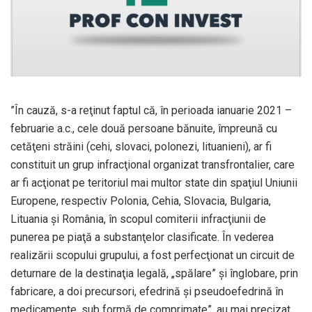
”În cauză, s-a reţinut faptul că, în perioada ianuarie 2021 –
februarie a.c., cele două persoane bănuite, împreună cu
cetăţeni străini (cehi, slovaci, polonezi, lituanieni), ar fi
constituit un grup infracţional organizat transfrontalier, care
ar fi acţionat pe teritoriul mai multor state din spaţiul Uniunii
Europene, respectiv Polonia, Cehia, Slovacia, Bulgaria,
Lituania şi România, în scopul comiterii infracţiunii de
punerea pe piaţă a substanţelor clasificate. În vederea
realizării scopului grupului, a fost perfecţionat un circuit de
deturnare de la destinaţia legală, „spălare” şi înglobare, prin
fabricare, a doi precursori, efedrină şi pseudoefedrină în
medicamente, sub formă de comprimate”, au mai precizat