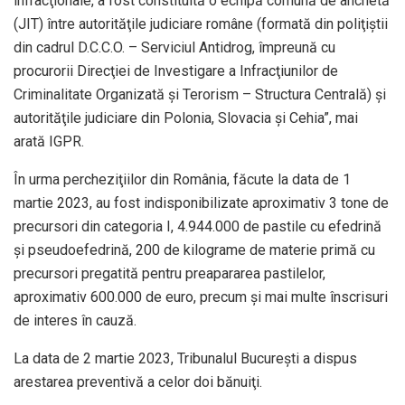
infracţionale, a fost constituită o echipă comună de anchetă
(JIT) între autorităţile judiciare române (formată din poliţiştii
din cadrul D.C.C.O. – Serviciul Antidrog, împreună cu
procurorii Direcţiei de Investigare a Infracţiunilor de
Criminalitate Organizată şi Terorism – Structura Centrală) şi
autorităţile judiciare din Polonia, Slovacia şi Cehia”, mai
arată IGPR.
În urma percheziţiilor din România, făcute la data de 1
martie 2023, au fost indisponibilizate aproximativ 3 tone de
precursori din categoria I, 4.944.000 de pastile cu efedrină
şi pseudoefedrină, 200 de kilograme de materie primă cu
precursori pregatită pentru preapararea pastilelor,
aproximativ 600.000 de euro, precum şi mai multe înscrisuri
de interes în cauză.
La data de 2 martie 2023, Tribunalul Bucureşti a dispus
arestarea preventivă a celor doi bănuiţi.