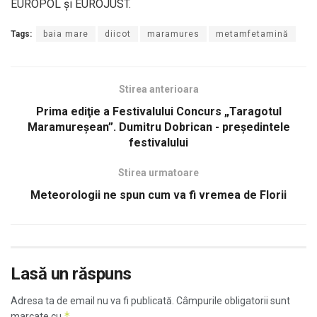
EUROPOL şi EUROJUST.
Tags:
baia mare
diicot
maramures
metamfetamină
Stirea anterioara
Prima ediţie a Festivalului Concurs „Taragotul
Maramureșean”. Dumitru Dobrican - preşedintele
festivalului
Stirea urmatoare
Meteorologii ne spun cum va fi vremea de Florii
Lasă un răspuns
Adresa ta de email nu va fi publicată.
Câmpurile obligatorii sunt
*
marcate cu