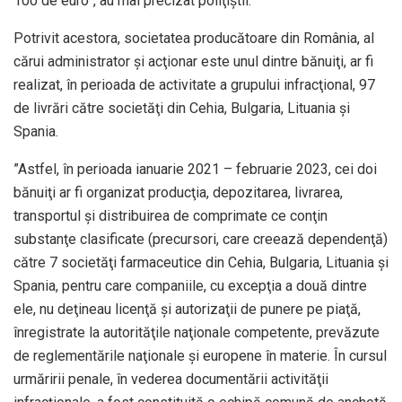
100 de euro”, au mai precizat poliţiştii.
Potrivit acestora, societatea producătoare din România, al
cărui administrator şi acţionar este unul dintre bănuiţi, ar fi
realizat, în perioada de activitate a grupului infracţional, 97
de livrări către societăţi din Cehia, Bulgaria, Lituania şi
Spania.
”Astfel, în perioada ianuarie 2021 – februarie 2023, cei doi
bănuiţi ar fi organizat producţia, depozitarea, livrarea,
transportul şi distribuirea de comprimate ce conţin
substanţe clasificate (precursori, care creează dependenţă)
către 7 societăţi farmaceutice din Cehia, Bulgaria, Lituania şi
Spania, pentru care companiile, cu excepţia a două dintre
ele, nu deţineau licenţă şi autorizaţii de punere pe piaţă,
înregistrate la autorităţile naţionale competente, prevăzute
de reglementările naţionale şi europene în materie. În cursul
urmăririi penale, în vederea documentării activităţii