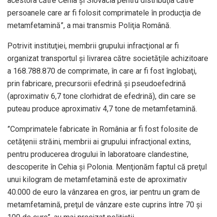
acestora către Cehia şi Slovacia pentru distribuţia către
persoanele care ar fi folosit comprimatele în producţia de
metamfetamină”, a mai transmis Poliţia Română.
Potrivit instituţiei, membrii grupului infracţional ar fi
organizat transportul şi livrarea către societăţile achizitoare
a 168.788.870 de comprimate, în care ar fi fost înglobaţi,
prin fabricare, precursorii efedrină şi pseudoefedrină
(aproximativ 6,7 tone clorhidrat de efedrină), din care se
puteau produce aproximativ 4,7 tone de metamfetamină.
”Comprimatele fabricate în România ar fi fost folosite de
cetăţenii străini, membrii ai grupului infracţional extins,
pentru producerea drogului în laboratoare clandestine,
descoperite în Cehia şi Polonia. Menţionăm faptul că preţul
unui kilogram de metamfetamină este de aproximativ
40.000 de euro la vânzarea en gros, iar pentru un gram de
metamfetamină, preţul de vânzare este cuprins între 70 şi