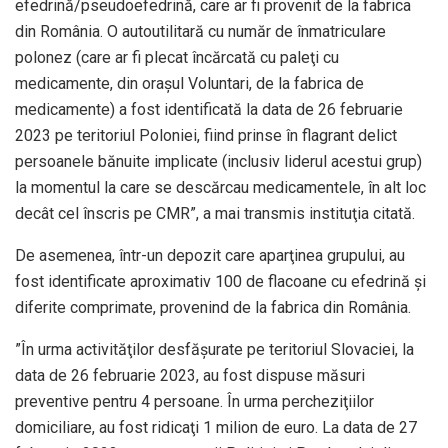
efedrină/pseudoefedrină, care ar fi provenit de la fabrica
din România. O autoutilitară cu număr de înmatriculare
polonez (care ar fi plecat încărcată cu paleţi cu
medicamente, din oraşul Voluntari, de la fabrica de
medicamente) a fost identificată la data de 26 februarie
2023 pe teritoriul Poloniei, fiind prinse în flagrant delict
persoanele bănuite implicate (inclusiv liderul acestui grup)
la momentul la care se descărcau medicamentele, în alt loc
decât cel înscris pe CMR”, a mai transmis instituţia citată.
De asemenea, într-un depozit care aparţinea grupului, au
fost identificate aproximativ 100 de flacoane cu efedrină şi
diferite comprimate, provenind de la fabrica din România.
”În urma activităţilor desfăşurate pe teritoriul Slovaciei, la
data de 26 februarie 2023, au fost dispuse măsuri
preventive pentru 4 persoane. În urma percheziţiilor
domiciliare, au fost ridicaţi 1 milion de euro. La data de 27