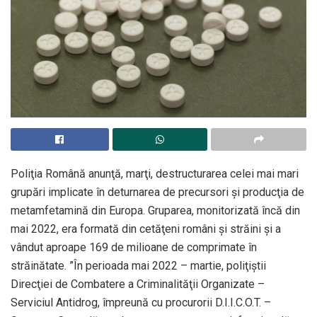
Poliţia Română anunţă, marţi, destructurarea celei mai mari
grupări implicate în deturnarea de precursori şi producţia de
metamfetamină din Europa. Gruparea, monitorizată încă din
mai 2022, era formată din cetăţeni români şi străini şi a
vândut aproape 169 de milioane de comprimate în
străinătate. ”În perioada mai 2022 – martie, poliţiştii
Direcţiei de Combatere a Criminalităţii Organizate –
Serviciul Antidrog, împreună cu procurorii D.I.I.C.O.T. –