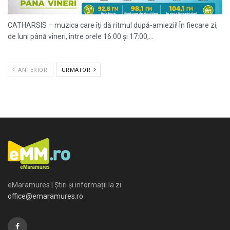
CATHARSIS – muzica care îți dă ritmul după-amiezii! În fiecare zi,
de luni până vineri, între orele 16:00 și 17:00,...
ANTERIOR
URMATOR
eMaramures | Știri și informații la zi
office@emaramures.ro