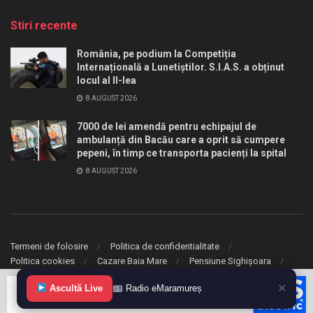
Stiri recente
România, pe podium la Competiția
Internațională a Lunetiștilor. S.I.A.S. a obținut
locul al II-lea
8 AUGUST 2026
7000 de lei amendă pentru echipajul de
ambulanță din Bacău care a oprit să cumpere
pepeni, în timp ce transporta pacienți la spital
8 AUGUST 2026
Termeni de folosire
Politica de confidentialitate
Politica cookies
Cazare Baia Mare
Pensiune Sighișoara
✕
© 2020 eMaramures. Toate drepturile rezervate.
Ascultă Live
Radio eMaramureș