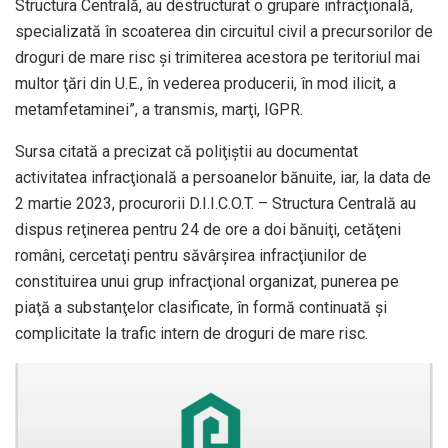
Structura Centrală, au destructurat o grupare infracţională,
specializată în scoaterea din circuitul civil a precursorilor de
droguri de mare risc şi trimiterea acestora pe teritoriul mai
multor ţări din U.E., în vederea producerii, în mod ilicit, a
metamfetaminei”, a transmis, marţi, IGPR.
Sursa citată a precizat că poliţiştii au documentat
activitatea infracţională a persoanelor bănuite, iar, la data de
2 martie 2023, procurorii D.I.I.C.O.T. – Structura Centrală au
dispus reţinerea pentru 24 de ore a doi bănuiţi, cetăţeni
români, cercetaţi pentru săvârşirea infracţiunilor de
constituirea unui grup infracţional organizat, punerea pe
piaţă a substanţelor clasificate, în formă continuată şi
complicitate la trafic intern de droguri de mare risc.