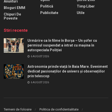
Anunturi
Politică
Timp Liber
Bloguri EMM
Publicitate
Utile
Chipuri De
Poveste
Stiri recente
Urmărire ca în filme în Borșa – Un șofer cu
permisul suspendat a intrat cu mașina în
autospeciala Poliției
6 AUGUST 2026
Astronomia prinde viață în Baia Mare. Eveniment
dedicat pasionaților de univers și observațiilor
prin telescop
6 AUGUST 2026
Termeni de folosire
Politica de confidentialitate