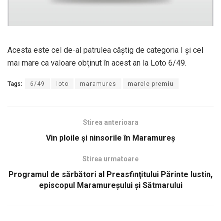
Acesta este cel de-al patrulea câştig de categoria I şi cel
mai mare ca valoare obţinut în acest an la Loto 6/49.
Tags:
6/49
loto
maramures
marele premiu
Stirea anterioara
Vin ploile şi ninsorile în Maramureş
Stirea urmatoare
Programul de sărbători al Preasfinţitului Părinte Iustin,
episcopul Maramureșului și Sătmarului