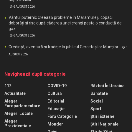
6 AUGUST 2026
Vântul puternic creează probleme în Maramureș: copaci
doborâți și risc după căderea unei crengi peste o conductă de
gaz
6 AUGUST 2026
Credință, aventură și tradiție la jubileul Cercetașilor Munților
6
AUGUST 2026
Navighează după categorie
112
COVID-19
Război În Ucraina
Actualitate
Cultură
Sănătate
Alegeri
Editorial
Social
Europarlamentare
Educaţie
Sport
Alegeri Locale
Fără Categorie
Știri Externe
Alegeri
Monden
Știri Naționale
Prezidentiale
Opinii
Știrile Zilei