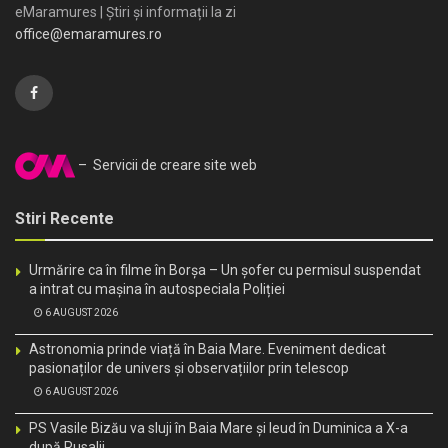
eMaramures | Știri și informații la zi
office@emaramures.ro
– Servicii de creare site web
Stiri Recente
Urmărire ca în filme în Borșa – Un șofer cu permisul suspendat
a intrat cu mașina în autospeciala Poliției
6 AUGUST 2026
Astronomia prinde viață în Baia Mare. Eveniment dedicat
pasionaților de univers și observațiilor prin telescop
6 AUGUST 2026
PS Vasile Bizău va sluji în Baia Mare și Ieud în Duminica a X-a
după Rusalii