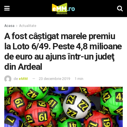
Acasa
Actualitate
A fost câştigat marele premiu
la Loto 6/49. Peste 4,8 milioane
de euro au ajuns într-un judeţ
din Ardeal
de
eMM
23 decembrie 2019
1 min