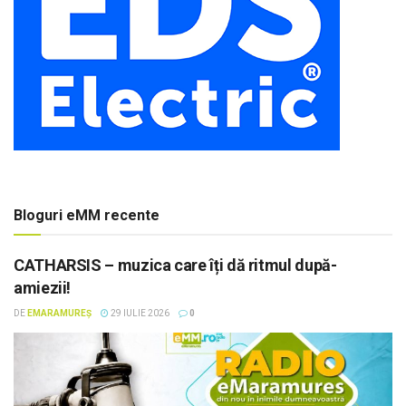
Bloguri eMM recente
CATHARSIS – muzica care îți dă ritmul după-
amiezii!
DE
EMARAMUREȘ
29 IULIE 2026
0