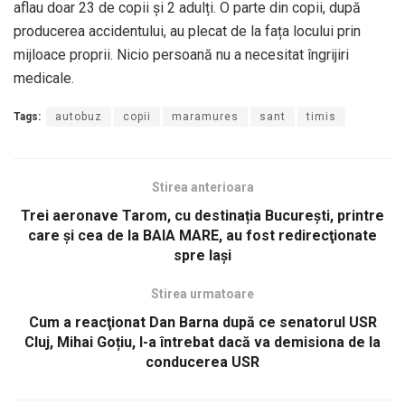
aflau doar 23 de copii și 2 adulți. O parte din copii, după
producerea accidentului, au plecat de la fața locului prin
mijloace proprii. Nicio persoană nu a necesitat îngrijiri
medicale.
Tags:
autobuz
copii
maramures
sant
timis
Stirea anterioara
Trei aeronave Tarom, cu destinația București, printre
care şi cea de la BAIA MARE, au fost redirecţionate
spre Iași
Stirea urmatoare
Cum a reacţionat Dan Barna după ce senatorul USR
Cluj, Mihai Goțiu, l-a întrebat dacă va demisiona de la
conducerea USR