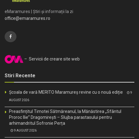
eMaramures | Știri și informații la zi
office@emaramures.ro
– Servicii de creare site web
Stiri Recente
Școala de vară MERITO Maramureș revine cu o nouă ediție
9
AUGUST 2026
Preasfințitul Timotei Sătmăreanul, la Mănăstirea „Sfântul
Proroc Ilie” Dragomirești – Slujba parastasului pentru
arhimandritul Sofronie Perța
9 AUGUST 2026