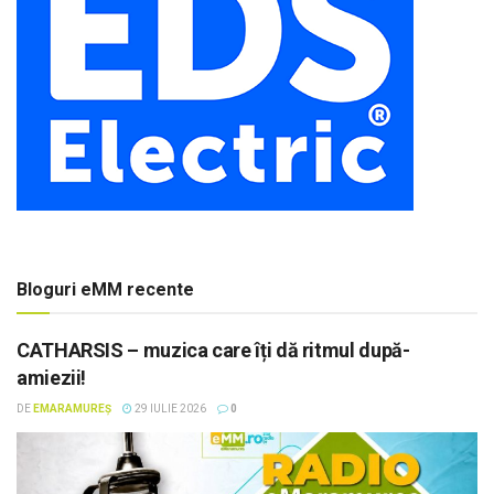
Bloguri eMM recente
CATHARSIS – muzica care îți dă ritmul după-
amiezii!
DE
EMARAMUREȘ
29 IULIE 2026
0