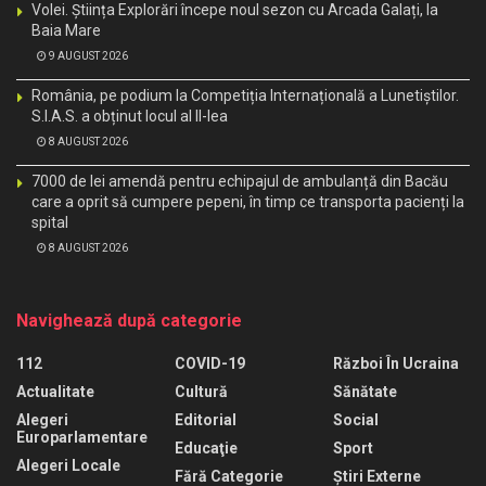
Volei. Știința Explorări începe noul sezon cu Arcada Galați, la
Baia Mare
9 AUGUST 2026
România, pe podium la Competiția Internațională a Lunetiștilor.
S.I.A.S. a obținut locul al II-lea
8 AUGUST 2026
7000 de lei amendă pentru echipajul de ambulanță din Bacău
care a oprit să cumpere pepeni, în timp ce transporta pacienți la
spital
8 AUGUST 2026
Navighează după categorie
112
COVID-19
Război În Ucraina
Actualitate
Cultură
Sănătate
Alegeri
Editorial
Social
Europarlamentare
Educaţie
Sport
Alegeri Locale
Fără Categorie
Știri Externe