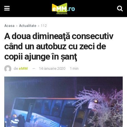
Acasa
Actualitate
112
A doua dimineaţă consecutiv
când un autobuz cu zeci de
copii ajunge în şanţ
de
eMM
14 ianuarie 2020
1 min