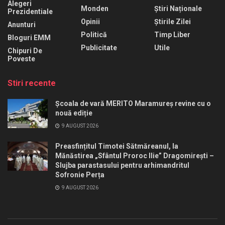
Alegeri
Monden
Știri Naționale
Prezidentiale
Opinii
Știrile Zilei
Anunturi
Politică
Timp Liber
Bloguri EMM
Publicitate
Utile
Chipuri De
Poveste
Stiri recente
Școala de vară MERITO Maramureș revine cu o
nouă ediție
9 AUGUST 2026
Preasfințitul Timotei Sătmăreanul, la
Mănăstirea „Sfântul Proroc Ilie” Dragomirești –
Slujba parastasului pentru arhimandritul
Sofronie Perța
9 AUGUST 2026