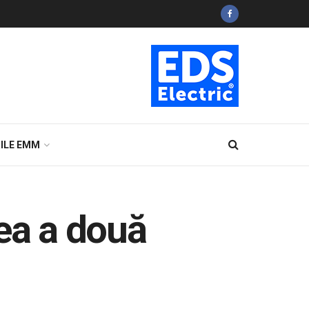
ILE EMM
rea a două