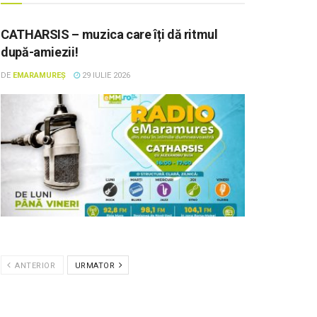
CATHARSIS – muzica care îți dă ritmul
după-amiezii!
DE
EMARAMUREȘ
29 IULIE 2026
ANTERIOR
URMATOR