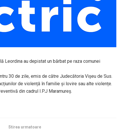
urală Leordina au depistat un bărbat pe raza comunei
tru 30 de zile, emis de către Judecătoria Vişeu de Sus.
țiunilor de violență în familie și lovire sau alte violențe.
reventivă din cadrul I.P.J Maramureş.
Stirea urmatoare