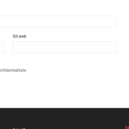
Sit web
nfidentialitate.
S