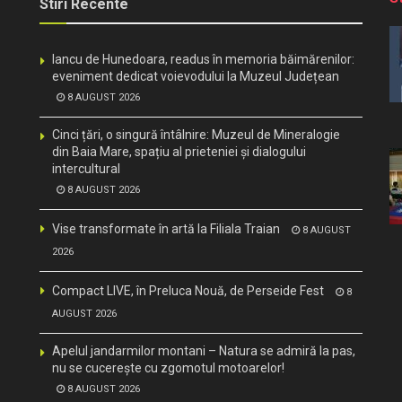
Stiri Recente
Iancu de Hunedoara, readus în memoria băimărenilor:
eveniment dedicat voievodului la Muzeul Județean
8 AUGUST 2026
Cinci țări, o singură întâlnire: Muzeul de Mineralogie
din Baia Mare, spațiu al prieteniei și dialogului
intercultural
8 AUGUST 2026
Vise transformate în artă la Filiala Traian
8 AUGUST
2026
Compact LIVE, în Preluca Nouă, de Perseide Fest
8
AUGUST 2026
Apelul jandarmilor montani – Natura se admiră la pas,
nu se cucerește cu zgomotul motoarelor!
8 AUGUST 2026