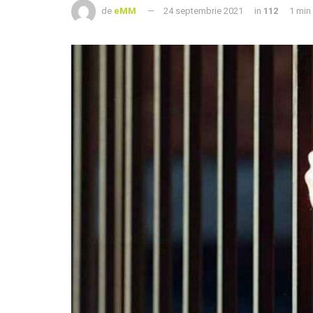
de
eMM
24 septembrie 2021
in
112
1 min