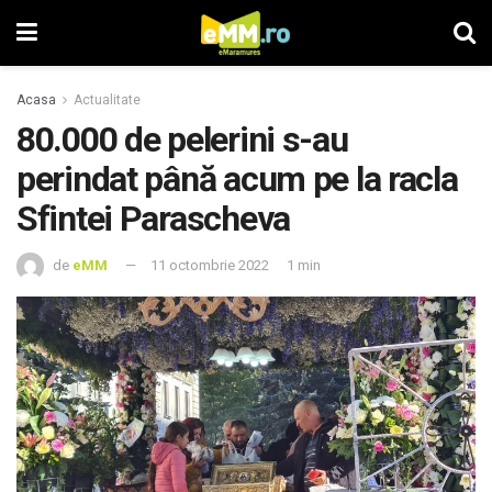
Acasa
Actualitate
80.000 de pelerini s-au
perindat până acum pe la racla
Sfintei Parascheva
de
eMM
11 octombrie 2022
1 min