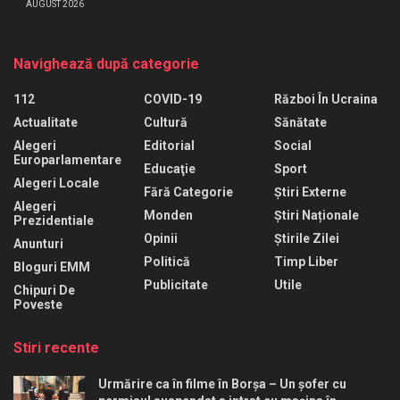
AUGUST 2026
Navighează după categorie
112
COVID-19
Război În Ucraina
Actualitate
Cultură
Sănătate
Alegeri
Editorial
Social
Europarlamentare
Educaţie
Sport
Alegeri Locale
Fără Categorie
Știri Externe
Alegeri
Monden
Știri Naționale
Prezidentiale
Opinii
Știrile Zilei
Anunturi
Politică
Timp Liber
Bloguri EMM
Publicitate
Utile
Chipuri De
Poveste
Stiri recente
Urmărire ca în filme în Borșa – Un șofer cu