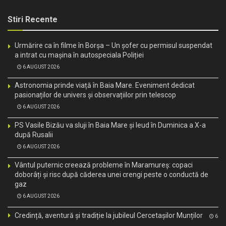
Stiri Recente
Urmărire ca în filme în Borșa – Un șofer cu permisul suspendat
a intrat cu mașina în autospeciala Poliției
6 AUGUST 2026
Astronomia prinde viață în Baia Mare. Eveniment dedicat
pasionaților de univers și observațiilor prin telescop
6 AUGUST 2026
PS Vasile Bizău va sluji în Baia Mare și Ieud în Duminica a X-a
după Rusalii
6 AUGUST 2026
Vântul puternic creează probleme în Maramureș: copaci
doborâți și risc după căderea unei crengi peste o conductă de
gaz
6 AUGUST 2026
Credință, aventură și tradiție la jubileul Cercetașilor Munților
6