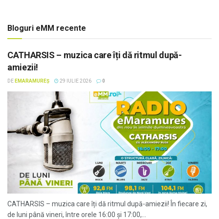
Bloguri eMM recente
CATHARSIS – muzica care îți dă ritmul după-
amiezii!
DE
EMARAMUREȘ
29 IULIE 2026
0
CATHARSIS – muzica care îți dă ritmul după-amiezii! În fiecare zi,
de luni până vineri, între orele 16:00 și 17:00,...