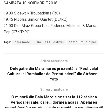
SÂMBĂTĂ 10 NOIEMBRIE 2018
19.00 Sidewalk Troubadours (RO)
19.45 Nicolas Simion Quartet (DE/RO)
21.00 Dali Mraz Group feat. Federico Malaman & Marius
Pop (CZ/IT/RO)
Tags:
baia mare
One Jazz Festival
teatrul municipal
Stirea anterioara
Delegație din Maramureș prezentă la ”Festivalul
Cultural al Românilor de Pretutindeni” din Strășeni -
foto
Stirea urmatoare
O minoră din Baia Mare a sesizat la 112 răpirea
verişoarei sale, care... dormea acasă. Apelarea
nejustificată a serviciului de urgenţă se sancţionează!