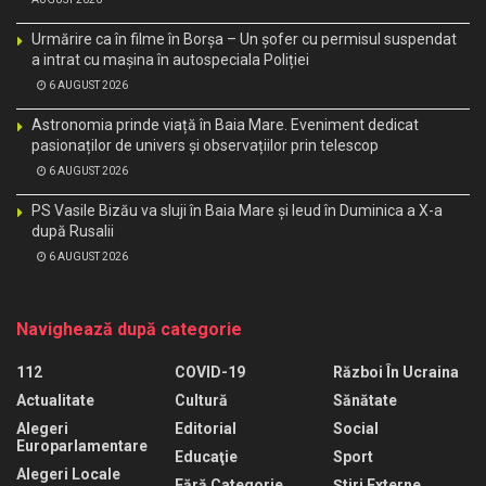
Urmărire ca în filme în Borșa – Un șofer cu permisul suspendat
a intrat cu mașina în autospeciala Poliției
6 AUGUST 2026
Astronomia prinde viață în Baia Mare. Eveniment dedicat
pasionaților de univers și observațiilor prin telescop
6 AUGUST 2026
PS Vasile Bizău va sluji în Baia Mare și Ieud în Duminica a X-a
după Rusalii
6 AUGUST 2026
Navighează după categorie
112
COVID-19
Război În Ucraina
Actualitate
Cultură
Sănătate
Alegeri
Editorial
Social
Europarlamentare
Educaţie
Sport
Alegeri Locale
Fără Categorie
Știri Externe