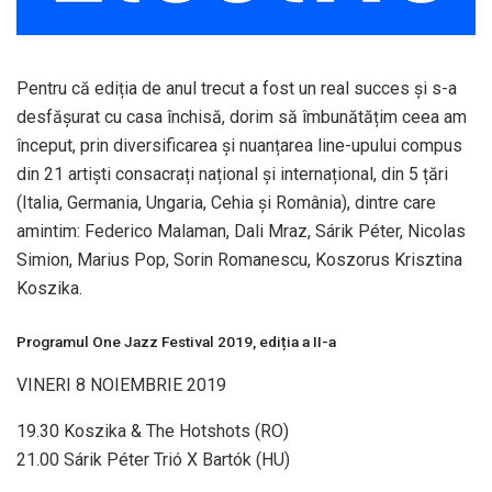
Pentru că ediția de anul trecut a fost un real succes și s-a
desfășurat cu casa închisă, dorim să îmbunătățim ceea am
început, prin diversificarea și nuanțarea line-upului compus
din 21 artiști consacrați național și internațional, din 5 țări
(Italia, Germania, Ungaria, Cehia și România), dintre care
amintim: Federico Malaman, Dali Mraz, Sárik Péter, Nicolas
Simion, Marius Pop, Sorin Romanescu, Koszorus Krisztina
Koszika.
Programul One Jazz Festival 2019, ediția a II-a
VINERI 8 NOIEMBRIE 2019
19.30 Koszika & The Hotshots (RO)
21.00 Sárik Péter Trió X Bartók (HU)