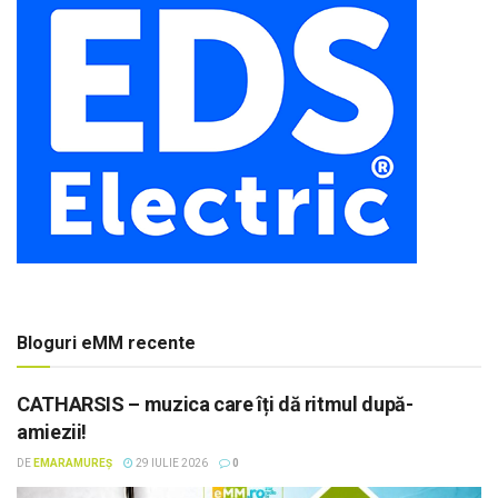
Bloguri eMM recente
CATHARSIS – muzica care îți dă ritmul după-
amiezii!
DE
EMARAMUREȘ
29 IULIE 2026
0