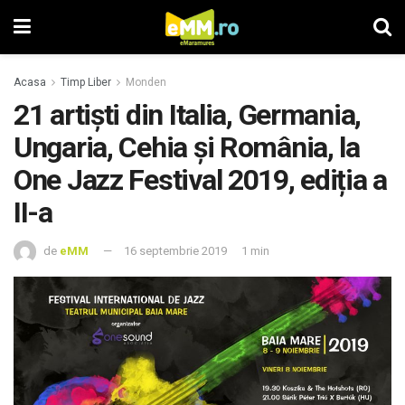
Acasa
Timp Liber
Monden
21 artiști din Italia, Germania,
Ungaria, Cehia și România, la
One Jazz Festival 2019, ediția a
II-a
de
eMM
16 septembrie 2019
1 min