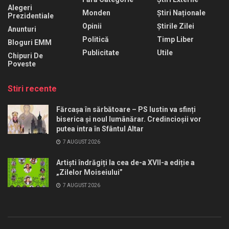
Alegeri
Monden
Știri Naționale
Prezidentiale
Opinii
Știrile Zilei
Anunturi
Politică
Timp Liber
Bloguri EMM
Publicitate
Utile
Chipuri De
Poveste
Stiri recente
Fărcașa în sărbătoare – PS Iustin va sfinți
biserica și noul lumânărar. Credincioșii vor
putea intra în Sfântul Altar
7 AUGUST 2026
Artiști îndrăgiți la cea de-a XVII-a ediție a
„Zilelor Moiseiului”
7 AUGUST 2026