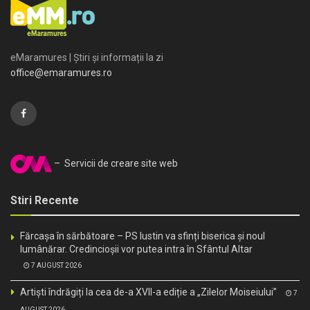
eMaramures | Știri și informații la zi
office@emaramures.ro
– Servicii de creare site web
Stiri Recente
Fărcașa în sărbătoare – PS Iustin va sfinți biserica și noul
lumânărar. Credincioșii vor putea intra în Sfântul Altar
7 AUGUST 2026
Artiști îndrăgiți la cea de-a XVII-a ediție a „Zilelor Moiseiului”
7
AUGUST 2026