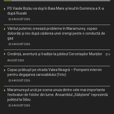
PS Vasile Bizău va sluji în Baia Mare și Ieud în Duminica a X-a
după Rusalii
6 AUGUST 2026
Vântul puternic creează probleme în Maramureș: copaci
doborâți și risc după căderea unei crengi peste o conductă de
gaz
6 AUGUST 2026
Credință, aventură și tradiție la jubileul Cercetașilor Munților
6
AUGUST 2026
Copac prăbușit pe strada Valea Neagră – Pompierii intervin
pentru degajarea carosabilului (foto)
6 AUGUST 2026
Maramureșul urcă pe scena unuia dintre cele mai importante
festivaluri de folclor din lume. Ansamblul „Săliștenii” reprezintă
județul la Sibiu
6 AUGUST 2026