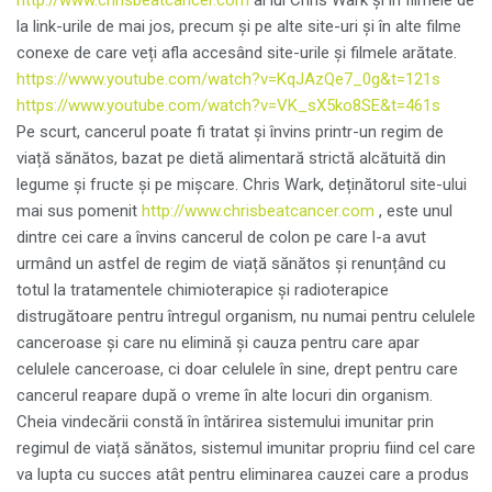
http://www.chrisbeatcancer.com
al lui Chris Wark și în filmele de
la link-urile de mai jos, precum și pe alte site-uri și în alte filme
conexe de care veți afla accesând site-urile și filmele arătate.
https://www.youtube.com/watch?v=KqJAzQe7_0g&t=121s
https://www.youtube.com/watch?v=VK_sX5ko8SE&t=461s
Pe scurt, cancerul poate fi tratat și învins printr-un regim de
viață sănătos, bazat pe dietă alimentară strictă alcătuită din
legume și fructe și pe mișcare. Chris Wark, deținătorul site-ului
mai sus pomenit
http://www.chrisbeatcancer.com
, este unul
dintre cei care a învins cancerul de colon pe care l-a avut
urmând un astfel de regim de viață sănătos și renunțând cu
totul la tratamentele chimioterapice și radioterapice
distrugătoare pentru întregul organism, nu numai pentru celulele
canceroase și care nu elimină și cauza pentru care apar
celulele canceroase, ci doar celulele în sine, drept pentru care
cancerul reapare după o vreme în alte locuri din organism.
Cheia vindecării constă în întărirea sistemului imunitar prin
regimul de viață sănătos, sistemul imunitar propriu fiind cel care
va lupta cu succes atât pentru eliminarea cauzei care a produs