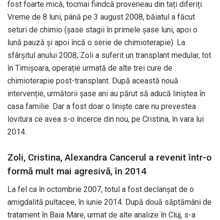
fost foarte mică, tocmai fiindcă proveneau din tați diferiți.
Vreme de 8 luni, până pe 3 august 2008, băiatul a făcut
seturi de chimio (șase stagii în primele șase luni, apoi o
lună pauză și apoi încă o serie de chimioterapie). La
sfârșitul anului 2008, Zoli a suferit un transplant medular, tot
în Timișoara, operație urmată de alte trei cure de
chimioterapie post-transplant. După această nouă
intervenție, următorii șase ani au părut să aducă liniștea în
casa familie. Dar a fost doar o liniște care nu prevestea
lovitura ce avea s-o încerce din nou, pe Cristina, în vara lui
2014.
Zoli, Cristina, Alexandra Cancerul a revenit într-o
formă mult mai agresivă, în 2014
La fel ca în octombrie 2007, totul a fost declanșat de o
amigdalită pultacee, în iunie 2014. După două săptămâni de
tratament în Baia Mare, urmat de alte analize în Cluj, s-a