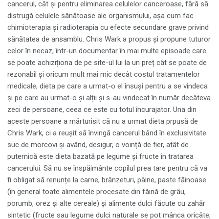
cancerul, cât și pentru eliminarea celulelor canceroase, fără să
distrugă celulele sănătoase ale organismului, așa cum fac
chimioterapia și radioterapia cu efecte secundare grave privind
sănătatea de ansamblu. Chris Wark a propus și propune tuturor
celor în necaz, într-un documentar în mai multe episoade care
se poate achiziționa de pe site-ul lui la un preț cât se poate de
rezonabil și oricum mult mai mic decât costul tratamentelor
medicale, dieta pe care a urmat-o el însuși pentru a se vindeca
și pe care au urmat-o și alții și s-au vindecat în număr decâteva
zeci de persoane, ceea ce este cu totul încurajator. Una din
aceste persoane a mărturisit că nu a urmat dieta prpusă de
Chris Wark, ci a reușit să învingă cancerul bând în exclusivitate
suc de morcovi și având, desigur, o voință de fier, atât de
puternică este dieta bazată pe legume și fructe în tratarea
cancerului. Să nu se înspăimânte copilul prea tare pentru că va
fi obligat să renunțe la carne, brânzeturi, pâine, paste făinoase
(în general toate alimentele procesate din făină de grâu,
porumb, orez și alte cereale) și alimente dulci făcute cu zahăr
sintetic (fructe sau legume dulci naturale se pot mânca oricâte,