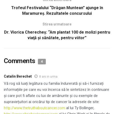
Trofeul Festivalului “Drăgan Muntean” ajunge în
Maramureş. Rezultatele concursului
Stirea urmatoare
Dr. Viorica Cherecheş: “Am plantat 100 de molizi pentru
viaţă şi sănătate, pentru viitor”
Comments
4
Catalin Berechet
8 ani in urma
Vă rog să luați legătura cu familia îndurerată și să-i furnizați
informațiile pe care eu voi încerca să le sintetizez în continuare
și care pot fi aflate cu lux de amănunte și cu exemple de
supraviețuitori ai oricărui tip de cancer la adresele de site:
http://www.thetruthaboutcancer.com
al lui Ty Bollinger,