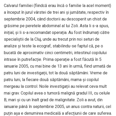
Calvarul familiei (fiindcă erau încă o familie la acel moment)
a început în jurul vârstei de trei ani și jumătate, respectiv în
septembrie 2004, când doctorii au descoperit un chist de
grăsime pe peretele abdominal al lui Zoli. Asta li s-a spus,
inițial, și li s-a recomandat operația. Au fost îndrumați către
specialiștii de la Cluj, unde au trecut prin noi seturi de
analize și teste la ecograf, stabilindu-se faptul că, pe o
bucată de aproximativ cinci centimetri, intestinul copilului
intrase în putrefacție. Prima operație a fost făcută în 5
ianuarie 2005, cu mai bine de 13 ani în urmă, fiind urmată de
patru luni de investigații, tot la două săptămâni. Vreme de
patru luni, la fiecare două săptămâni, mama și copilul
mergeau la control. Noile investigații au relevat ceva mult
mai grav. Copilul avea o tumoră malignă gradul III, cu celule
B, mari și cu un înalt grad de malignitate. Zoli a avut, din
ianuarie până în septembrie 2005, un anus contra naturii, cel
puțin așa e denumirea medicală a afecțiunii de care suferea.