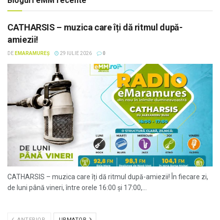
Bloguri eMM recente
CATHARSIS – muzica care îți dă ritmul după-
amiezii!
DE
EMARAMUREȘ
29 IULIE 2026
0
CATHARSIS – muzica care îți dă ritmul după-amiezii! În fiecare zi,
de luni până vineri, între orele 16:00 și 17:00,...
ANTERIOR
URMATOR