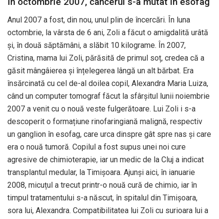
În octombrie 2007, cancerul s-a mutat în esofag
Anul 2007 a fost, din nou, unul plin de încercări. În luna
octombrie, la vârsta de 6 ani, Zoli a făcut o amigdalită urâtă
și, în două săptămâni, a slăbit 10 kilograme. În 2007,
Cristina, mama lui Zoli, părăsită de primul soț, credea că a
găsit mângâierea și înțelegerea lângă un alt bărbat. Era
însărcinată cu cel de-al doilea copil, Alexandra Maria Luiza,
când un computer tomograf făcut la sfârșitul lunii noiembrie
2007 a venit cu o nouă veste fulgerătoare. Lui Zoli i s-a
descoperit o formațiune rinofaringiană malignă, respectiv
un ganglion în esofag, care urca dinspre gât spre nas și care
era o nouă tumoră. Copilul a fost supus unei noi cure
agresive de chimioterapie, iar un medic de la Cluj a indicat
transplantul medular, la Timișoara. Ajunși aici, în ianuarie
2008, micuțul a trecut printr-o nouă cură de chimio, iar în
timpul tratamentului s-a născut, în spitalul din Timișoara,
sora lui, Alexandra. Compatibilitatea lui Zoli cu surioara lui a