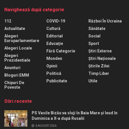
Navighează după categorie
112
COVID-19
Război În Ucraina
Actualitate
Cultură
Sănătate
Alegeri
Editorial
Social
Europarlamentare
Educaţie
Sport
Alegeri Locale
Fără Categorie
Știri Externe
Alegeri
Monden
Știri Naționale
Prezidentiale
Opinii
Știrile Zilei
Anunturi
Politică
Timp Liber
Bloguri EMM
Publicitate
Utile
Chipuri De
Poveste
Stiri recente
PS Vasile Bizău va sluji în Baia Mare și Ieud în
Duminica a X-a după Rusalii
6 AUGUST 2026