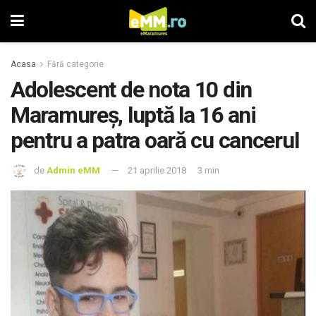
Acasa
Fără categorie
Adolescent de nota 10 din
Maramureş, luptă la 16 ani
pentru a patra oară cu cancerul
de
Admin eMM
21 aprilie 2018
3 min