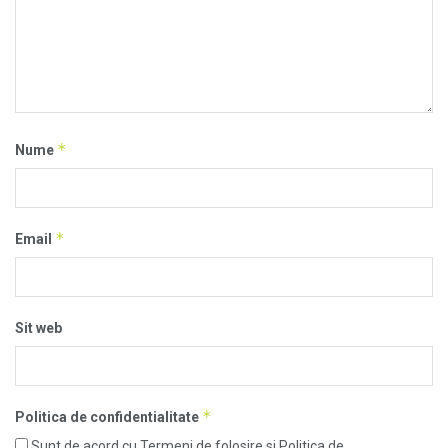
*
Nume
*
Email
Sit web
*
Politica de confidentialitate
Sunt de acord cu Termeni de folosire si Politica de