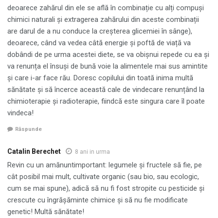
deoarece zahărul din ele se află în combinație cu alți compuși
chimici naturali și extragerea zahărului din aceste combinații
are darul de a nu conduce la creșterea glicemiei în sânge),
deoarece, când va vedea câtă energie și poftă de viață va
dobândi de pe urma acestei diete, se va obișnui repede cu ea și
va renunța el însuși de bună voie la alimentele mai sus amintite
și care i-ar face rău. Doresc copilului din toată inima multă
sănătate și să încerce această cale de vindecare renunțând la
chimioterapie și radioterapie, fiindcă este singura care îl poate
vindeca!
Răspunde
Catalin Berechet
8 ani in urma
Revin cu un amănuntimportant: legumele și fructele să fie, pe
cât posibil mai mult, cultivate organic (sau bio, sau ecologic,
cum se mai spune), adică să nu fi fost stropite cu pesticide și
crescute cu îngrășăminte chimice și să nu fie modificate
genetic! Multă sănătate!