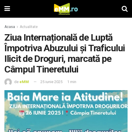
Acasa
Actualitate
Ziua Internațională de Luptă
Împotriva Abuzului și Traficului
Ilicit de Droguri, marcată pe
Câmpul Tineretului
de
eMM
25 iunie 2025
1 min