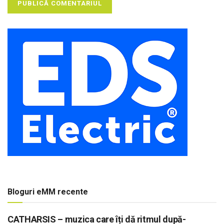
Bloguri eMM recente
CATHARSIS – muzica care îți dă ritmul după-