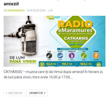
amiezii!
DE
EMARAMUREȘ
29 IULIE 2026
0
CATHARSIS – muzica care îți dă ritmul după-amiezii! În fiecare zi,
de luni până vineri, între orele 16:00 și 17:00,...
ANTERIOR
URMATOR