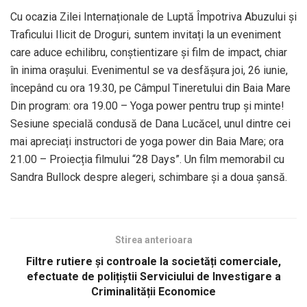
Cu ocazia Zilei Internaționale de Luptă Împotriva Abuzului și
Traficului Ilicit de Droguri, suntem invitați la un eveniment
care aduce echilibru, conștientizare și film de impact, chiar
în inima orașului. Evenimentul se va desfășura joi, 26 iunie,
începând cu ora 19.30, pe Câmpul Tineretului din Baia Mare
Din program: ora 19.00 – Yoga power pentru trup și minte!
Sesiune specială condusă de Dana Lucăcel, unul dintre cei
mai apreciați instructori de yoga power din Baia Mare; ora
21.00 – Proiecția filmului “28 Days”. Un film memorabil cu
Sandra Bullock despre alegeri, schimbare și a doua șansă.
Stirea anterioara
Filtre rutiere și controale la societăți comerciale,
efectuate de polițiștii Serviciului de Investigare a
Criminalității Economice