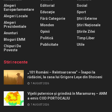
Alegeri
Editorial
Social
Europarlamentare
Educaţie
Sport
Alegeri Locale
Fără Categorie
Știri Externe
Alegeri
Monden
Știri Naționale
Prezidentiale
Opinii
Știrile Zilei
Anunturi
Politică
Timp Liber
Bloguri EMM
Publicitate
Utile
Chipuri De
Poveste
Stiri recente
„101 Români – Reîntoarcerea” – Înapoi la
rădăcini, la casa lui Grigore Leșe din Stoiceni
7 AUGUST 2026
Vijelii puternice și grindină în Maramureș – ANM
a emis COD PORTOCALIU
7 AUGUST 2026