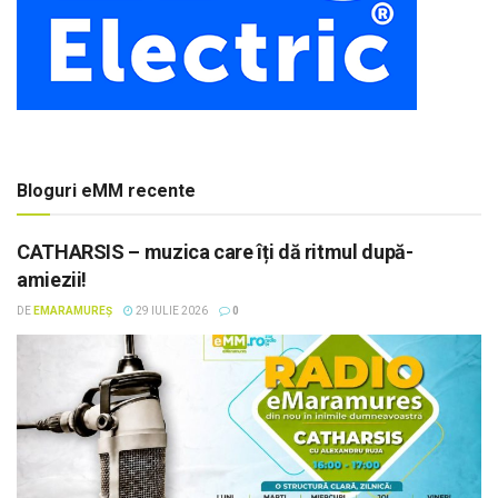
Bloguri eMM recente
CATHARSIS – muzica care îți dă ritmul după-
amiezii!
DE
EMARAMUREȘ
29 IULIE 2026
0