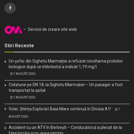
– Servicii de creare site web
Stiri Recente
Un șofer din Sighetu Marmației a refuzat recoltarea probelor
biologice după ce etilotestul a indicat 1,19 mg/l
7 AUGUST 2026
Coliziune pe DN 18, la Sighetu Marmației – Un pasager a fost
transportat la spital
7 AUGUST 2026
Volei. Știința Explorări Baia Mare continuă în Divizia A1!
7
AUGUST 2026
Accident cu un ATV în Berbești – Conducătorul a plecat de la
fața locului și nu avea permis