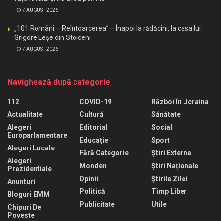
7 AUGUST 2026
„101 Români – Reîntoarcerea” – Înapoi la rădăcini, la casa lui
Grigore Leșe din Stoiceni
7 AUGUST 2026
Navighează după categorie
112
COVID-19
Război În Ucraina
Actualitate
Cultură
Sănătate
Alegeri
Editorial
Social
Europarlamentare
Educaţie
Sport
Alegeri Locale
Fără Categorie
Știri Externe
Alegeri
Monden
Știri Naționale
Prezidentiale
Opinii
Știrile Zilei
Anunturi
Politică
Timp Liber
Bloguri EMM
Publicitate
Utile
Chipuri De
Poveste