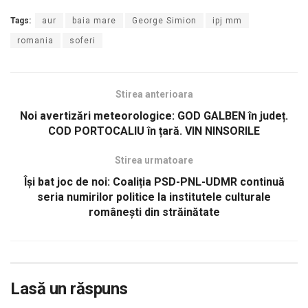
Tags:
aur
baia mare
George Simion
ipj mm
romania
soferi
Stirea anterioara
Noi avertizări meteorologice: GOD GALBEN în județ.
COD PORTOCALIU în țară. VIN NINSORILE
Stirea urmatoare
Își bat joc de noi: Coaliția PSD-PNL-UDMR continuă
seria numirilor politice la institutele culturale
românești din străinătate
Lasă un răspuns