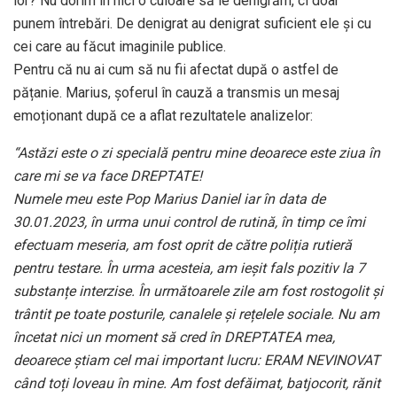
lor? Nu dorim în nici o culoare să le denigrăm, ci doar
punem întrebări. De denigrat au denigrat suficient ele și cu
cei care au făcut imaginile publice.
Pentru că nu ai cum să nu fii afectat după o astfel de
pățanie. Marius, șoferul în cauză a transmis un mesaj
emoționant după ce a aflat rezultatele analizelor:
“Astăzi este o zi specială pentru mine deoarece este ziua în
care mi se va face DREPTATE!
Numele meu este Pop Marius Daniel iar în data de
30.01.2023, în urma unui control de rutină, în timp ce îmi
efectuam meseria, am fost oprit de către poliția rutieră
pentru testare. În urma acesteia, am ieșit fals pozitiv la 7
substanțe interzise. În următoarele zile am fost rostogolit și
trântit pe toate posturile, canalele și rețelele sociale. Nu am
încetat nici un moment să cred în DREPTATEA mea,
deoarece știam cel mai important lucru: ERAM NEVINOVAT
când toți loveau în mine. Am fost defăimat, batjocorit, rănit