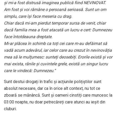
și mi-a fost distrusă imaginea publică fiind NEVINOVAT.
Am fost și voi rămâne o persoană serioasă. Sunt un om
simplu, care își face meseria cu drag.
Chiar dacă mi-am pierdut temporar sursa de venit, chiar
dacă familia mea a fost atacată un lucru e cert: Dumnezeu
face întotdeauna dreptate.
Mi-ar plăcea în schimb ca toți cei care m-au defăimat să
vadă acum adevărul, iar celor care au crezut în nevinovăția
mea să le mulțumesc: sunteți deosebiți. Erorile există și vor
mai exista, rănile și cuvintele grele, există un singur lucru
care le vindecă: Dumnezeu.”
Sunt destui drogați în trafic și acțiunile polițiștilor sunt
absolut necesare, dar ca în orice alt context, nu tot ce
zboară se mănâncă. Sunt și oameni cinstiți care muncesc la
03:00 noapte, nu doar petrecăreți care atunci au ieșit din
cluburi.