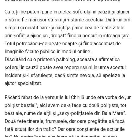
Cu toții ne putem pune în pielea șoferului în cauză și atunci
o să ne fie mai ușor să simțim stările acestuia. Dintr-un om
simplu și cinstit care-și câștiga pâine cea de toate zilele
prin șofat, a ajuns un „drogat” fiind cunoscut în întreaga țară.
Totul petrecându-se peste noapte și fiind accentuat de
imaginile făcute publice în mediul online.
Discutând cu o prietenă psiholog, aceasta a afirmat că
șoferul în cauză poate avea repercursiuni în urma acestui
incident și-l sfătuiește, dacă simte nevoia, să apeleze la
ajutor specializat.
Făcând rabat de la versurile lui Chirilă unde era vorba de „un
polițist bestial”, aici avem de-a face cu două polițiste, tot
bestiale, nume de alții și „sexy-polițistele din Baia Mare”.
Două fete tinerele, frumușele, dar oare pregătite să facă
față situațiilor din trafic? Dar oare conștiente de acțiunile