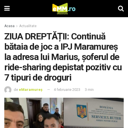
Acasa
Actualitate
ZIUA DREPTĂȚII: Continuă
bătaia de joc a IPJ Maramureș
la adresa lui Marius, șoferul de
ride-sharing depistat pozitiv cu
7 tipuri de droguri
de
eMaramureș
4 februarie 2023
3 min