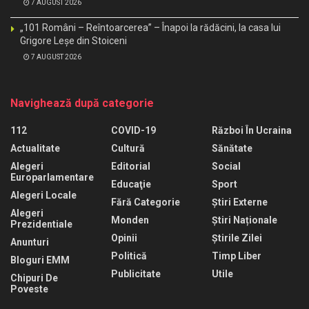
7 AUGUST 2026
„101 Români – Reîntoarcerea” – Înapoi la rădăcini, la casa lui
Grigore Leșe din Stoiceni
7 AUGUST 2026
Navighează după categorie
112
COVID-19
Război În Ucraina
Actualitate
Cultură
Sănătate
Alegeri
Editorial
Social
Europarlamentare
Educaţie
Sport
Alegeri Locale
Fără Categorie
Știri Externe
Alegeri
Monden
Știri Naționale
Prezidentiale
Opinii
Știrile Zilei
Anunturi
Politică
Timp Liber
Bloguri EMM
Publicitate
Utile
Chipuri De
Poveste