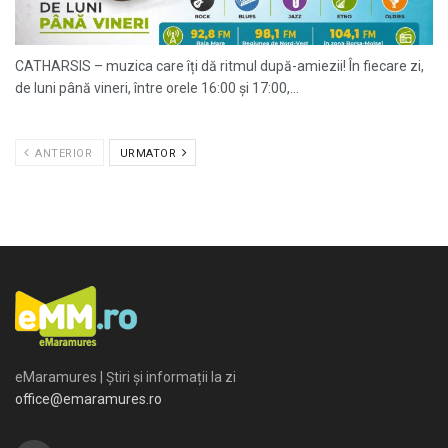
CATHARSIS – muzica care îți dă ritmul după-amiezii! În fiecare zi,
de luni până vineri, între orele 16:00 și 17:00,...
ANTERIOR
URMATOR
eMaramures | Știri și informații la zi
office@emaramures.ro