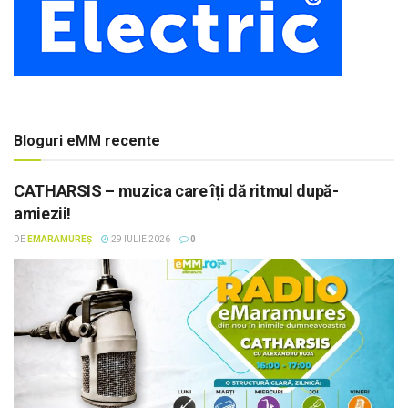
Bloguri eMM recente
CATHARSIS – muzica care îți dă ritmul după-
amiezii!
DE
EMARAMUREȘ
29 IULIE 2026
0