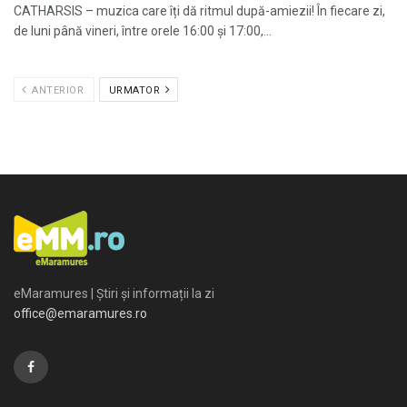
CATHARSIS – muzica care îți dă ritmul după-amiezii! În fiecare zi,
de luni până vineri, între orele 16:00 și 17:00,...
ANTERIOR
URMATOR
eMaramures | Știri și informații la zi
office@emaramures.ro