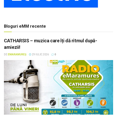
Bloguri eMM recente
CATHARSIS – muzica care îți dă ritmul după-
amiezii!
DE
EMARAMUREȘ
29 IULIE 2026
0