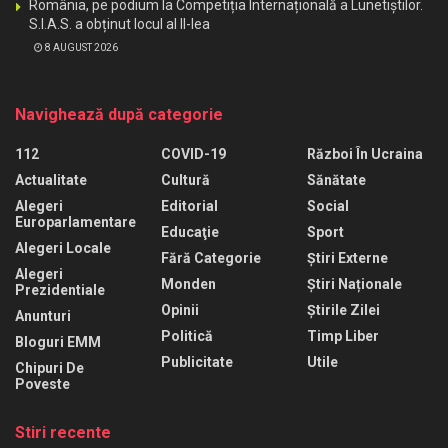
România, pe podium la Competiția Internațională a Lunetiștilor.
S.I.A.S. a obținut locul al II-lea
8 AUGUST 2026
Navighează după categorie
112
COVID-19
Război În Ucraina
Actualitate
Cultură
Sănătate
Alegeri
Editorial
Social
Europarlamentare
Educaţie
Sport
Alegeri Locale
Fără Categorie
Știri Externe
Alegeri
Monden
Știri Naționale
Prezidentiale
Opinii
Știrile Zilei
Anunturi
Politică
Timp Liber
Bloguri EMM
Publicitate
Utile
Chipuri De
Poveste
Stiri recente