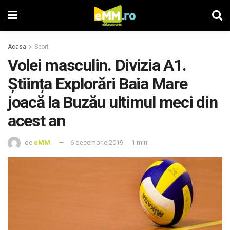
Acasa
Sport
Volei masculin. Divizia A1.
Știința Explorări Baia Mare
joacă la Buzău ultimul meci din
acest an
de
eMM
6 decembrie 2019
1 min