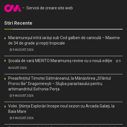
– Servicii de creare site web
Stiri Recente
Maramureșul intră iarăși sub Cod galben de caniculă – Maxime
de 34 de grade și nopți tropicale
9 AUGUST 2026
Școala de vară MERITO Maramureș revine cu o nouă ediție
9
AUGUST 2026
Preasfințitul Timotei Sătmăreanul, la Mănăstirea „Sfântul
Proroc Ilie” Dragomirești – Slujba parastasului pentru
arhimandritul Sofronie Perța
9 AUGUST 2026
Volei. Știința Explorări începe noul sezon cu Arcada Galați, la
Baia Mare
9 AUGUST 2026