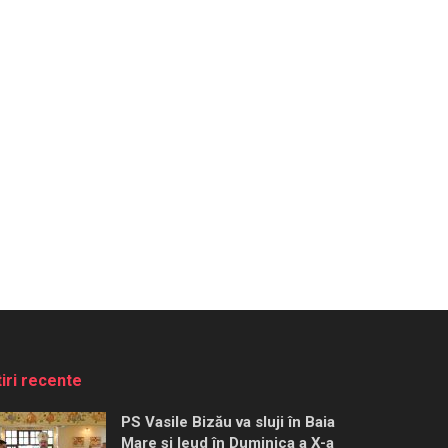
tiri recente
PS Vasile Bizău va sluji în Baia
Mare și Ieud în Duminica a X-a