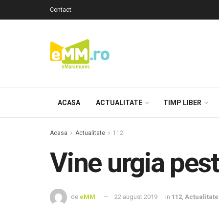
Contact
ACASA
ACTUALITATE
TIMP LIBER
Acasa
Actualitate
112
Vine urgia pest
de
eMM
22 august 2019
in
112
,
Actualitate