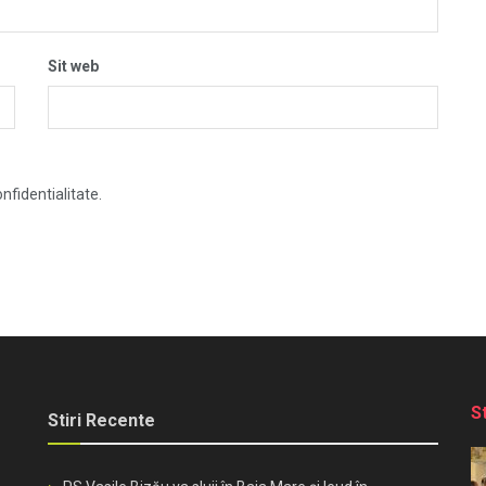
Sit web
nfidentialitate.
S
Stiri Recente