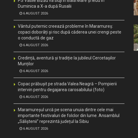
PS Vasile Bizău va sluji în Baia Mare și Ieud în
Duminica a X-a după Rusalii
6 AUGUST 2026
Vântul puternic creează probleme în Maramureș:
copaci doborâți și risc după căderea unei crengi peste
o conductă de gaz
6 AUGUST 2026
Credință, aventură și tradiție la jubileul Cercetașilor
Munților
6 AUGUST 2026
Copac prăbușit pe strada Valea Neagră – Pompierii
intervin pentru degajarea carosabilului (foto)
6 AUGUST 2026
Maramureșul urcă pe scena unuia dintre cele mai
importante festivaluri de folclor din lume. Ansamblul
„Săliștenii” reprezintă județul la Sibiu
6 AUGUST 2026