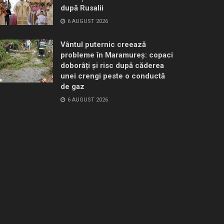
după Rusalii
6 AUGUST 2026
Vântul puternic creează
probleme în Maramureș: copaci
doborâți și risc după căderea
unei crengi peste o conductă
de gaz
6 AUGUST 2026