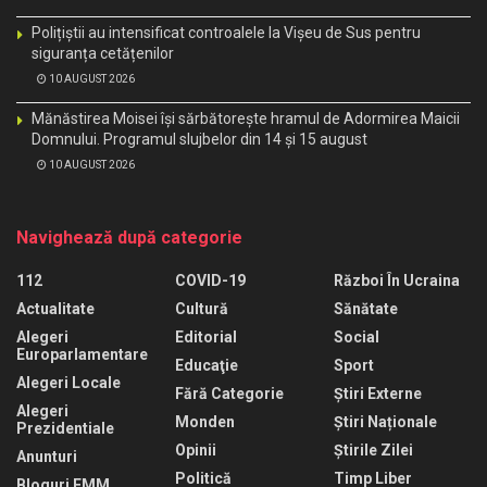
Polițiștii au intensificat controalele la Vișeu de Sus pentru
siguranța cetățenilor
10 AUGUST 2026
Mănăstirea Moisei își sărbătorește hramul de Adormirea Maicii
Domnului. Programul slujbelor din 14 și 15 august
10 AUGUST 2026
Navighează după categorie
112
COVID-19
Război În Ucraina
Actualitate
Cultură
Sănătate
Alegeri
Editorial
Social
Europarlamentare
Educaţie
Sport
Alegeri Locale
Fără Categorie
Știri Externe
Alegeri
Monden
Știri Naționale
Prezidentiale
Opinii
Știrile Zilei
Anunturi
Politică
Timp Liber
Bloguri EMM