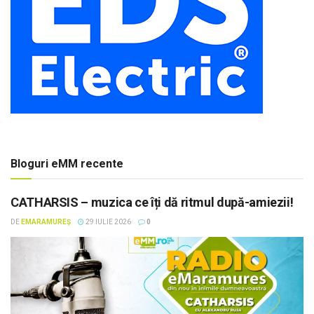
Bloguri eMM recente
CATHARSIS – muzica ce îți dă ritmul după-amiezii!
DE
EMARAMUREȘ
29 IULIE 2026
0