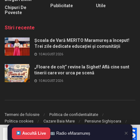
Publicitate
Utile
Chipuri De
Poveste
Stiri recente
Școala de Vară MERITO Maramureș a început!
Trei zile dedicate educației și comunității
10 AUGUST 2026
„Floare de colț” revine la Sighet! Află cine sunt
tinerii care vor urca pe scenă
10 AUGUST 2026
Termeni de folosire
Politica de confidentialitate
Politica cookies
Cazare Baia Mare
Pensiune Sighișoara
✕
© 2020 eMaramures. Toate drepturile rezervate.
Ascultă Live
Radio eMaramureș