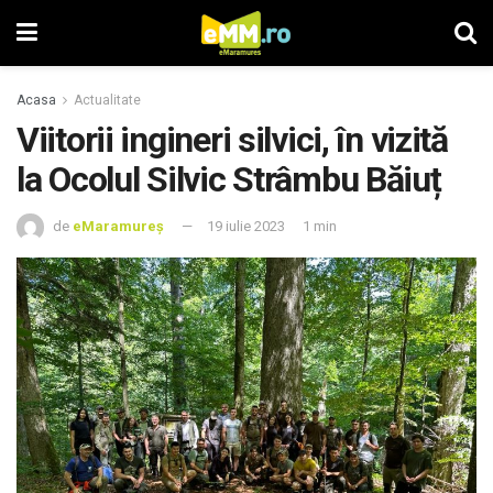
Acasa
Actualitate
Viitorii ingineri silvici, în vizită
la Ocolul Silvic Strâmbu Băiuț
de
eMaramureș
19 iulie 2023
1 min