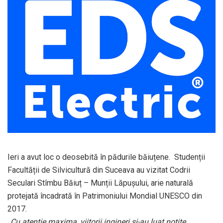
Ieri a avut loc o deosebită în pădurile băiuțene. Studenții
Facultății de Silvicultură din Suceava au vizitat Codrii
Seculari Stîmbu Băiuț – Munții Lăpușului, arie naturală
protejată încadrată în Patrimoniului Mondial UNESCO din
2017.
„Cu atenție maxima, viitorii ingineri și-au luat notițe