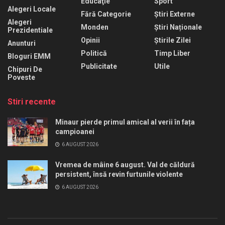
Educaţie
Sport
Alegeri Locale
Fără Categorie
Știri Externe
Alegeri
Monden
Știri Naționale
Prezidentiale
Opinii
Știrile Zilei
Anunturi
Politică
Timp Liber
Bloguri EMM
Publicitate
Utile
Chipuri De
Poveste
Stiri recente
Minaur pierde primul amical al verii în fața
campioanei
6 AUGUST 2026
Vremea de mâine 6 august. Val de căldură
persistent, însă revin furtunile violente
6 AUGUST 2026