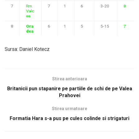
7
Rm.
7
1
6
3-20
8
Valc
ea
8
Ora
6
1
5
5-15
7
dea
Sursa: Daniel Kotecz
Stirea anterioara
Britanicii pun stapanire pe partiile de schi de pe Valea
Prahovei
Stirea urmatoare
Formatia Hara s-a pus pe cules colinde si strigaturi