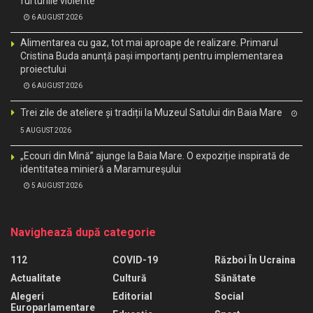
furtunile violente
6 AUGUST 2026
Alimentarea cu gaz, tot mai aproape de realizare. Primarul
Cristina Buda anunță pași importanți pentru implementarea
proiectului
6 AUGUST 2026
Trei zile de ateliere și tradiții la Muzeul Satului din Baia Mare
5 AUGUST 2026
„Ecouri din Mină” ajunge la Baia Mare. O expoziție inspirată de
identitatea minieră a Maramureșului
5 AUGUST 2026
Navighează după categorie
112
COVID-19
Război În Ucraina
Actualitate
Cultură
Sănătate
Alegeri
Editorial
Social
Europarlamentare