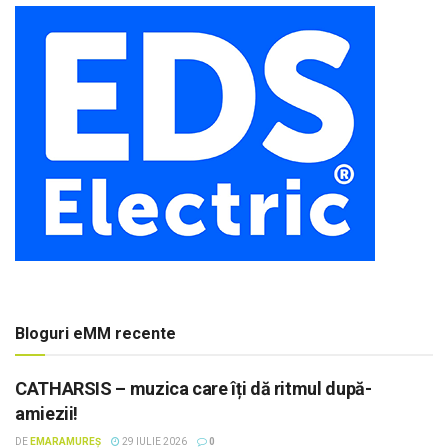
Bloguri eMM recente
CATHARSIS – muzica care îți dă ritmul după-
amiezii!
DE
EMARAMUREȘ
29 IULIE 2026
0