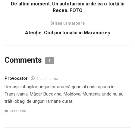
De ultim moment: Un autoturism arde ca o torță în
Recea. FOTO
Stirea urmatoare
Atenție: Cod portocaliu în Maramureș
Comments
1
Provocator
6 ani in urma
Urmașii iobagilor ungurilor aruncă gunoiul unde apuca în
Transilvania. Măcar Bucovina, Moldova, Muntenia unde nu au
trăit iobagi de unguri rămâne curat.
Răspunde