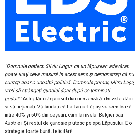
”Domnule prefect, Silviu Ungur, ca un lăpușean adevărat,
poate luați ceva măsură în acest sens și demonstrați că nu
sunteți doar o unealtă politică. Domnule primar, Mitru Leșe,
vreți să strângeți gunoiul doar după ce terminați
podul?”
Așteptăm răspunsul dumneavoastră, dar așteptăm
și să acționați. Vă lăudați că La Târgu-Lăpuș se reciclează
între 40% şi 60% din deşeuri, cam la nivelul Belgiei sau
Austriei. Și restul de gunoaie plutesc pe apa Lăpușului. E o
strategie foarte bună, felicitări!