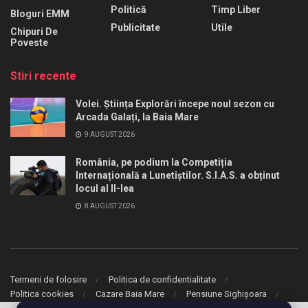
Politică
Timp Liber
Bloguri EMM
Publicitate
Utile
Chipuri De
Poveste
Stiri recente
Volei. Știința Explorări începe noul sezon cu
Arcada Galați, la Baia Mare
9 AUGUST 2026
România, pe podium la Competiția
Internațională a Lunetiștilor. S.I.A.S. a obținut
locul al II-lea
8 AUGUST 2026
Termeni de folosire
Politica de confidentialitate
Politica cookies
Cazare Baia Mare
Pensiune Sighișoara