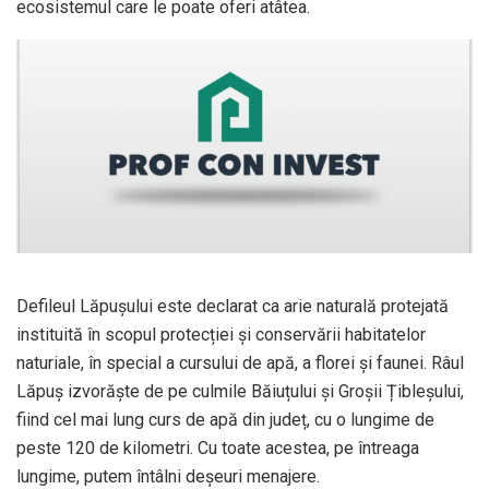
ecosistemul care le poate oferi atâtea.
Defileul Lăpușului este declarat ca arie naturală protejată
instituită în scopul protecției și conservării habitatelor
naturiale, în special a cursului de apă, a florei și faunei. Râul
Lăpuș izvorăște de pe culmile Băiuțului și Groșii Țibleșului,
fiind cel mai lung curs de apă din județ, cu o lungime de
peste 120 de kilometri. Cu toate acestea, pe întreaga
lungime, putem întâlni deșeuri menajere.