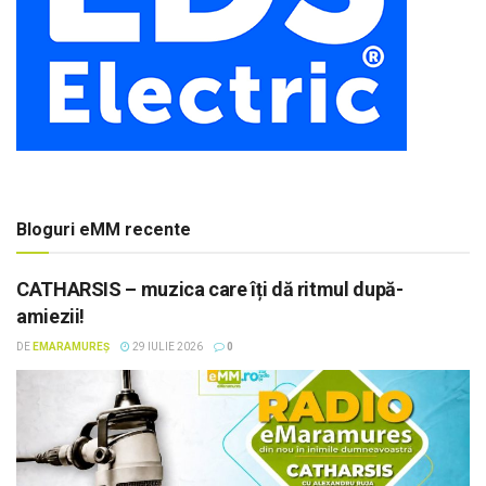
Bloguri eMM recente
CATHARSIS – muzica care îți dă ritmul după-
amiezii!
DE
EMARAMUREȘ
29 IULIE 2026
0