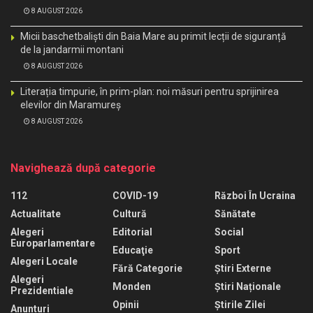
8 AUGUST 2026
Micii baschetbaliști din Baia Mare au primit lecții de siguranță
de la jandarmii montani
8 AUGUST 2026
Literația timpurie, în prim-plan: noi măsuri pentru sprijinirea
elevilor din Maramureș
8 AUGUST 2026
Navighează după categorie
112
COVID-19
Război În Ucraina
Actualitate
Cultură
Sănătate
Alegeri
Editorial
Social
Europarlamentare
Educaţie
Sport
Alegeri Locale
Fără Categorie
Știri Externe
Alegeri
Monden
Știri Naționale
Prezidentiale
Opinii
Știrile Zilei
Anunturi