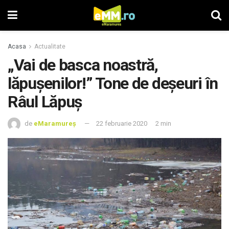
Acasa
Actualitate
„Vai de basca noastră,
lăpușenilor!” Tone de deșeuri în
Râul Lăpuș
de
eMaramureș
22 februarie 2020
2 min