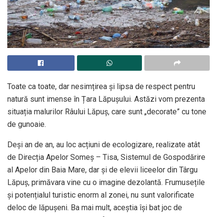
Toate ca toate, dar nesimțirea și lipsa de respect pentru
natură sunt imense în Țara Lăpușului. Astăzi vom prezenta
situația malurilor Râului Lăpuș, care sunt „decorate” cu tone
de gunoaie.
Deși an de an, au loc acțiuni de ecologizare, realizate atât
de Direcția Apelor Someș – Tisa, Sistemul de Gospodărire
al Apelor din Baia Mare, dar și de elevii liceelor din Târgu
Lăpuș, primăvara vine cu o imagine dezolantă. Frumusețile
și potențialul turistic enorm al zonei, nu sunt valorificate
deloc de lăpușeni. Ba mai mult, aceștia își bat joc de