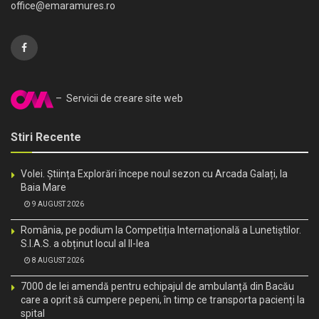
office@emaramures.ro
– Servicii de creare site web
Stiri Recente
Volei. Știința Explorări începe noul sezon cu Arcada Galați, la
Baia Mare
9 AUGUST 2026
România, pe podium la Competiția Internațională a Lunetiștilor.
S.I.A.S. a obținut locul al II-lea
8 AUGUST 2026
7000 de lei amendă pentru echipajul de ambulanță din Bacău
care a oprit să cumpere pepeni, în timp ce transporta pacienți la
spital