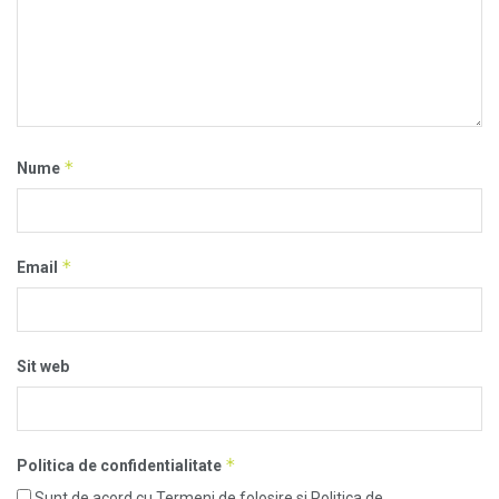
*
Nume
*
Email
Sit web
*
Politica de confidentialitate
Sunt de acord cu Termeni de folosire si Politica de