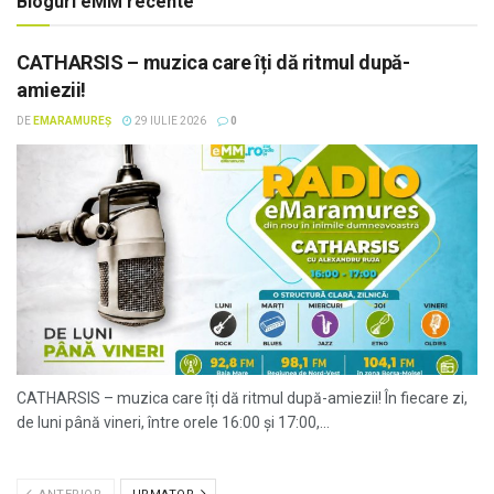
Bloguri eMM recente
CATHARSIS – muzica care îți dă ritmul după-
amiezii!
DE
EMARAMUREȘ
29 IULIE 2026
0
CATHARSIS – muzica care îți dă ritmul după-amiezii! În fiecare zi,
de luni până vineri, între orele 16:00 și 17:00,...