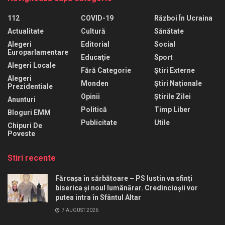
112
COVID-19
Război În Ucraina
Actualitate
Cultură
Sănătate
Alegeri
Editorial
Social
Europarlamentare
Educaţie
Sport
Alegeri Locale
Fără Categorie
Știri Externe
Alegeri
Monden
Știri Naționale
Prezidentiale
Opinii
Știrile Zilei
Anunturi
Politică
Timp Liber
Bloguri EMM
Publicitate
Utile
Chipuri De
Poveste
Stiri recente
Fărcașa în sărbătoare – PS Iustin va sfinți
biserica și noul lumânărar. Credincioșii vor
putea intra în Sfântul Altar
7 AUGUST 2026