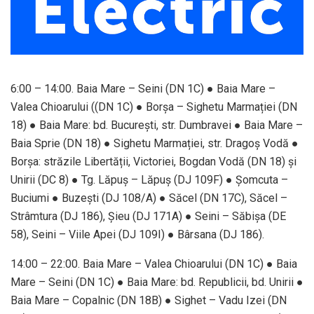
6:00 – 14:00. Baia Mare – Seini (DN 1C) ● Baia Mare –
Valea Chioarului ((DN 1C) ● Borșa – Sighetu Marmației (DN
18) ● Baia Mare: bd. București, str. Dumbravei ● Baia Mare –
Baia Sprie (DN 18) ● Sighetu Marmației, str. Dragoș Vodă ●
Borșa: străzile Libertății, Victoriei, Bogdan Vodă (DN 18) și
Unirii (DC 8) ● Tg. Lăpuș – Lăpuș (DJ 109F) ● Șomcuta –
Buciumi ● Buzești (DJ 108/A) ● Săcel (DN 17C), Săcel –
Strâmtura (DJ 186), Şieu (DJ 171A) ● Seini – Săbișa (DE
58), Seini – Viile Apei (DJ 109I) ● Bârsana (DJ 186).
14:00 – 22:00. Baia Mare – Valea Chioarului (DN 1C) ● Baia
Mare – Seini (DN 1C) ● Baia Mare: bd. Republicii, bd. Unirii ●
Baia Mare – Copalnic (DN 18B) ● Sighet – Vadu Izei (DN