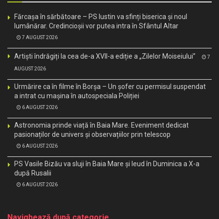
Fărcașa în sărbătoare – PS Iustin va sfinți biserica și noul
lumânărar. Credincioșii vor putea intra în Sfântul Altar
7 AUGUST 2026
Artiști îndrăgiți la cea de-a XVII-a ediție a „Zilelor Moiseiului”
7
AUGUST 2026
Urmărire ca în filme în Borșa – Un șofer cu permisul suspendat
a intrat cu mașina în autospeciala Poliției
6 AUGUST 2026
Astronomia prinde viață în Baia Mare. Eveniment dedicat
pasionaților de univers și observațiilor prin telescop
6 AUGUST 2026
PS Vasile Bizău va sluji în Baia Mare și Ieud în Duminica a X-a
după Rusalii
6 AUGUST 2026
Navighează după categorie