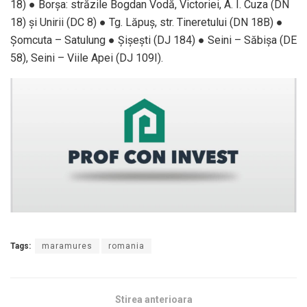
18) ● Borșa: străzile Bogdan Vodă, Victoriei, A. I. Cuza (DN
18) și Unirii (DC 8) ● Tg. Lăpuș, str. Tineretului (DN 18B) ●
Șomcuta – Satulung ● Șișești (DJ 184) ● Seini – Săbișa (DE
58), Seini – Viile Apei (DJ 109I).
Tags:
maramures
romania
Stirea anterioara