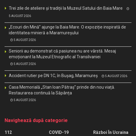
Trei zile de ateliere și tradiții la Muzeul Satului din Baia Mare
5 AUGUST 2026
„Ecouri din Mină” ajunge la Baia Mare. O expoziție inspirată de
identitatea minieră a Maramureșului
5 AUGUST 2026
Seniorii au demonstrat că pasiunea nu are vârstă. Mesaj
emoționant la Muzeul Etnografic al Transilvaniei
5 AUGUST 2026
Accident rutier pe DN 1C, în Bușag, Maramureș
5 AUGUST 2026
Casa Memorială „Stan Ioan Pătraș” prinde din nou viață.
Restaurarea continuă la Săpânța
5 AUGUST 2026
Navighează după categorie
112
COVID-19
Război În Ucraina