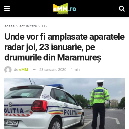
Acasa
Actualitate
112
Unde vor fi amplasate aparatele
radar joi, 23 ianuarie, pe
drumurile din Maramureş
de
eMM
23 ianuarie 2020
1 min