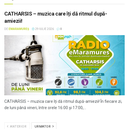
CATHARSIS – muzica care îți dă ritmul după-
amiezii!
DE
EMARAMUREȘ
29 IULIE 2026
0
CATHARSIS – muzica care îți dă ritmul după-amiezii! În fiecare zi,
de luni până vineri, între orele 16:00 și 17:00,...
ANTERIOR
URMATOR