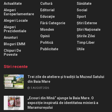
Actualitate
Cultură
Sănătate
Alegeri
Editorial
Social
Europarlamentare
Educaţie
Sport
Alegeri Locale
Fără Categorie
Știri Externe
Alegeri
Monden
Știri Naționale
Prezidentiale
Opinii
Știrile Zilei
Anunturi
Politică
Timp Liber
Bloguri EMM
Publicitate
Utile
Chipuri De
Poveste
Stiri recente
Trei zile de ateliere și tradiții la Muzeul Satului
din Baia Mare
5 AUGUST 2026
„Ecouri din Mină” ajunge la Baia Mare. O
expoziție inspirată de identitatea minieră a
Maramureșului