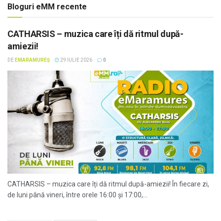
Bloguri eMM recente
CATHARSIS – muzica care îți dă ritmul după-
amiezii!
DE
EMARAMUREȘ
29 IULIE 2026
0
CATHARSIS – muzica care îți dă ritmul după-amiezii! În fiecare zi,
de luni până vineri, între orele 16:00 și 17:00,...