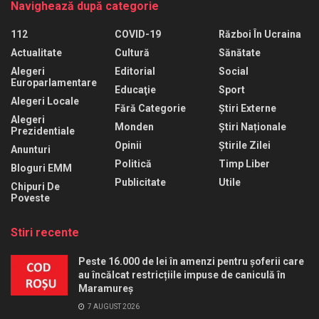
Navighează după categorie
112
COVID-19
Război În Ucraina
Actualitate
Cultură
Sănătate
Alegeri
Editorial
Social
Europarlamentare
Educaţie
Sport
Alegeri Locale
Fără Categorie
Știri Externe
Alegeri
Monden
Știri Naționale
Prezidentiale
Opinii
Știrile Zilei
Anunturi
Politică
Timp Liber
Bloguri EMM
Publicitate
Utile
Chipuri De
Poveste
Stiri recente
Peste 16.000 de lei în amenzi pentru șoferii care
au încălcat restricțiile impuse de caniculă în
Maramureș
7 AUGUST 2026