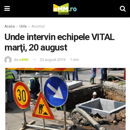
Acasa
Utile
Anunturi
Unde intervin echipele VITAL
marţi, 20 august
de
eMM
20 august 2019
1 min