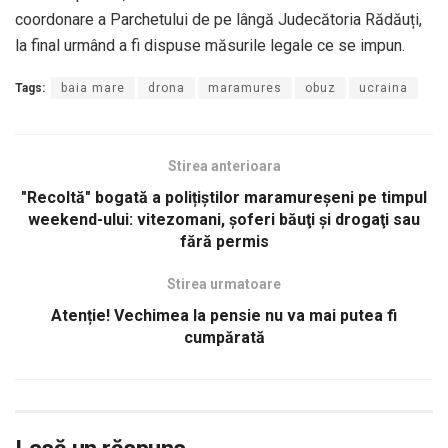
coordonare a Parchetului de pe lângă Judecătoria Rădăuți,
la final urmând a fi dispuse măsurile legale ce se impun.
Tags:
baia mare
drona
maramures
obuz
ucraina
Stirea anterioara
"Recoltă" bogată a polițiștilor maramureșeni pe timpul
weekend-ului: vitezomani, şoferi băuţi şi drogaţi sau
fără permis
Stirea urmatoare
Atenție! Vechimea la pensie nu va mai putea fi
cumpărată