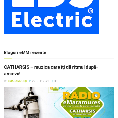
Bloguri eMM recente
CATHARSIS – muzica care îți dă ritmul după-
amiezii!
DE
EMARAMUREȘ
29 IULIE 2026
0