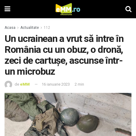
Acasa
Actualitate
112
Un ucrainean a vrut să intre în
România cu un obuz, o dronă,
zeci de cartușe, ascunse într-
un microbuz
de
eMM
16 ianuarie 2023
2 min