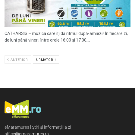
CATHARSIS – muzica care îți dă ritmul după-amiezii! În fiecare zi,
de luni până vineri, între orele 16:00 și 17:00,...
ANTERIOR
URMATOR
eMaramures | Știri și informații la zi
office@emaramures.ro