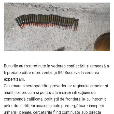
Bunurile au fost reținute în vederea confiscării și urmează a
fi predate către reprezentanții IPJ Suceava în vederea
expertizării.
Ca urmare a nerespectării prevederilor regimului armelor și
munițiilor, precum și pentru săvârșirea infracțiunii de
contrabandă calificată, polițiștii de frontieră le-au întocmit
celor doi cetățeni ucraineni acte premergătoare începerii
urmăririi penale, cercetările fiind continuate sub directa