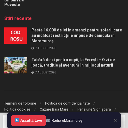
Chipuri De
Poveste
Stiri recente
Peste 16.000 de lei în amenzi pentru șoferii care
au încălcat restricțiile impuse de caniculă în
Maramureș
7 AUGUST 2026
Tabără de zi pentru copii, la Ferești – O zi de
joacă, tradiție și aventură în mijlocul naturii
7 AUGUST 2026
Termeni de folosire
Politica de confidentialitate
Politica cookies
Cazare Baia Mare
Pensiune Sighișoara
✕
© 2020 eMaramures. Toate drepturile rezervate.
Ascultă Live
Radio eMaramureș