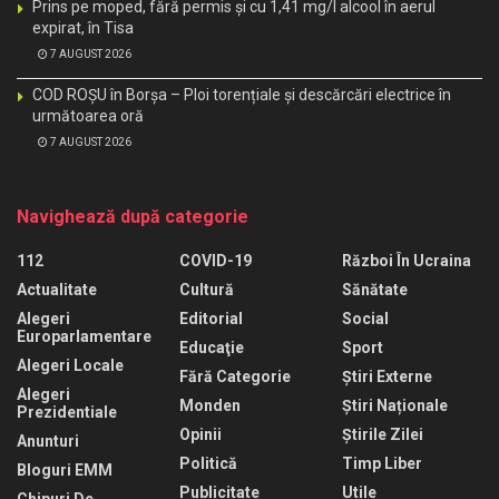
Prins pe moped, fără permis și cu 1,41 mg/l alcool în aerul
expirat, în Tisa
7 AUGUST 2026
COD ROȘU în Borșa – Ploi torențiale și descărcări electrice în
următoarea oră
7 AUGUST 2026
Navighează după categorie
112
COVID-19
Război În Ucraina
Actualitate
Cultură
Sănătate
Alegeri
Editorial
Social
Europarlamentare
Educaţie
Sport
Alegeri Locale
Fără Categorie
Știri Externe
Alegeri
Monden
Știri Naționale
Prezidentiale
Opinii
Știrile Zilei
Anunturi
Politică
Timp Liber
Bloguri EMM
Publicitate
Utile