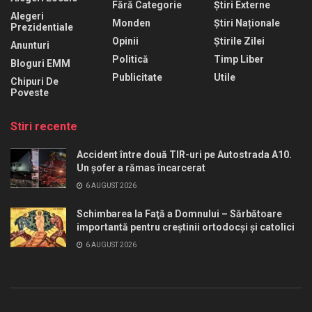
Fără Categorie
Știri Externe
Alegeri
Monden
Știri Naționale
Prezidentiale
Opinii
Știrile Zilei
Anunturi
Politică
Timp Liber
Bloguri EMM
Publicitate
Utile
Chipuri De
Poveste
Stiri recente
Accident între două TIR-uri pe Autostrada A10.
Un șofer a rămas încarcerat
6 AUGUST 2026
Schimbarea la Faţă a Domnului – Sărbătoare
importantă pentru creştinii ortodocşi şi catolici
6 AUGUST 2026