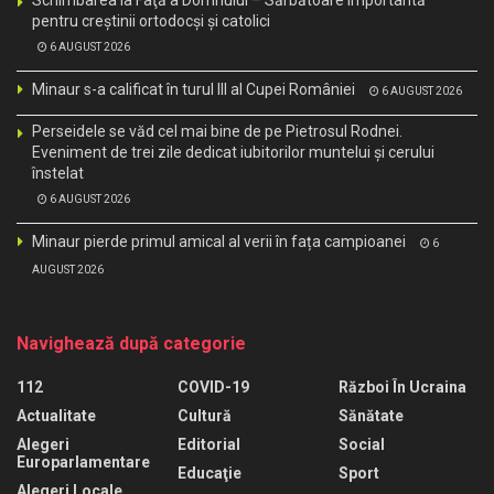
pentru creştinii ortodocşi şi catolici
6 AUGUST 2026
Minaur s-a calificat în turul III al Cupei României
6 AUGUST 2026
Perseidele se văd cel mai bine de pe Pietrosul Rodnei.
Eveniment de trei zile dedicat iubitorilor muntelui și cerului
înstelat
6 AUGUST 2026
Minaur pierde primul amical al verii în fața campioanei
6
AUGUST 2026
Navighează după categorie
112
COVID-19
Război În Ucraina
Actualitate
Cultură
Sănătate
Alegeri
Editorial
Social
Europarlamentare
Educaţie
Sport
Alegeri Locale