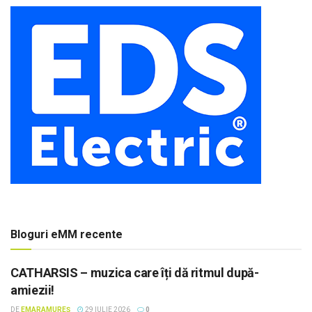
Bloguri eMM recente
CATHARSIS – muzica care îți dă ritmul după-
amiezii!
DE
EMARAMUREȘ
29 IULIE 2026
0