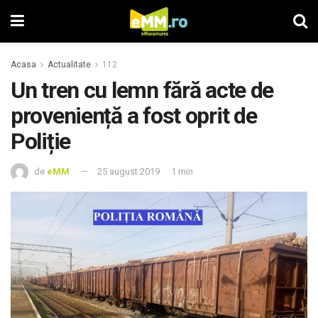
Acasa
Actualitate
112
Un tren cu lemn fără acte de
proveniență a fost oprit de
Poliție
de
eMM
25 august 2019
1 min