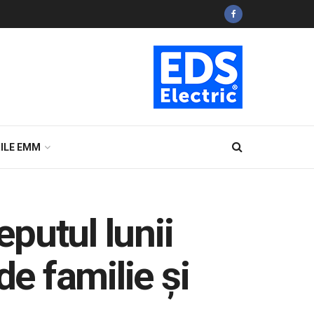
ILE EMM
eputul lunii
de familie și