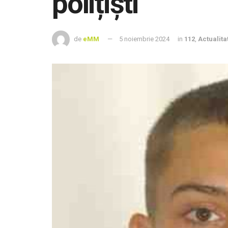
polițiști
de
eMM
5 noiembrie 2024
in
112
,
Actualita