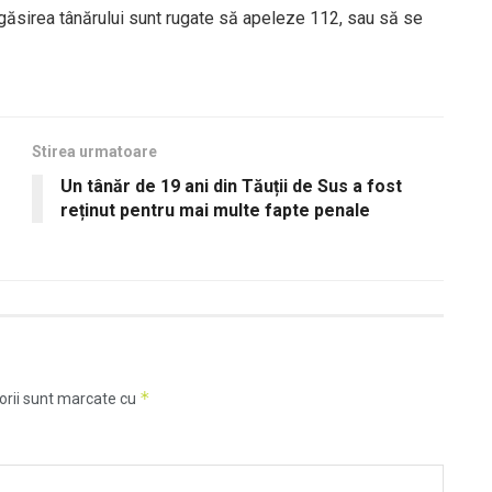
 găsirea tânărului sunt rugate să apeleze 112, sau să se
Stirea urmatoare
o
Un tânăr de 19 ani din Tăuții de Sus a fost
reținut pentru mai multe fapte penale
*
orii sunt marcate cu