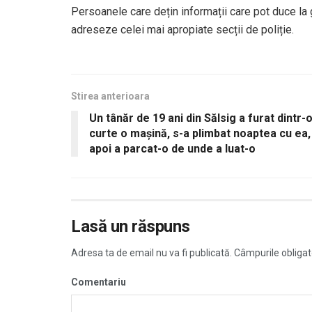
Persoanele care dețin informații care pot duce la
adreseze celei mai apropiate secții de poliție.
Stirea anterioara
Un tânăr de 19 ani din Sălsig a furat dintr-
curte o mașină, s-a plimbat noaptea cu ea,
apoi a parcat-o de unde a luat-o
Lasă un răspuns
Adresa ta de email nu va fi publicată.
Câmpurile obligat
Comentariu