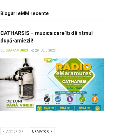
Bloguri eMM recente
CATHARSIS – muzica care îți dă ritmul
după-amiezii!
DE
EMARAMUREȘ
29 IULIE 2026
ANTERIOR
URMATOR