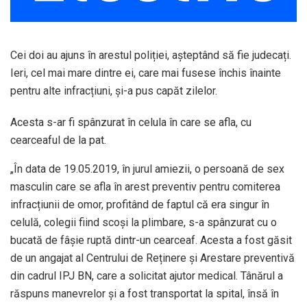
Cei doi au ajuns în arestul poliției, așteptând să fie judecați.
Ieri, cel mai mare dintre ei, care mai fusese închis înainte
pentru alte infracțiuni, și-a pus capăt zilelor.
Acesta s-ar fi spânzurat în celula în care se afla, cu
cearceaful de la pat.
„În data de 19.05.2019, în jurul amiezii, o persoană de sex
masculin care se afla în arest preventiv pentru comiterea
infracțiunii de omor, profitând de faptul că era singur în
celulă, colegii fiind scoși la plimbare, s-a spânzurat cu o
bucată de fâșie ruptă dintr-un cearceaf. Acesta a fost găsit
de un angajat al Centrului de Reținere și Arestare preventivă
din cadrul IPJ BN, care a solicitat ajutor medical. Tânărul a
răspuns manevrelor și a fost transportat la spital, însă în