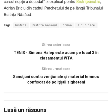
cursul nopții a decedat”, a explicat pentru
Bistrițeanul.ro
,
Adrian Briciu din cadrul Parchetului de pe lângă Tribunalul
Bistrița Năsăud.
Tags:
bistrita
bistrita nasaud
crima
sinucidere
Stirea anterioara
TENIS - Simona Halep este acum pe locul 3 în
clasamentul WTA
Stirea urmatoare
Sancţiuni contravenţionale şi material lemnos
confiscat de poliţiştii sigheteni
Lasă un răspuns