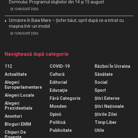
Domnului. Programul slujbelor din 14 și 15 august
10 AUGUST 2026
Urmărire în Baia Mare – Șofer băut, oprit după ce a intrat cu
mașina într-un imobil
10 AUGUST 2026
Navighează după categorie
112
COVID-19
Război În Ucraina
Actualitate
Cultură
Sănătate
Alegeri
Editorial
Social
Europarlamentare
Educaţie
Sport
Alegeri Locale
Fără Categorie
Știri Externe
Alegeri
Monden
Știri Naționale
Prezidentiale
Opinii
Știrile Zilei
Anunturi
Politică
Timp Liber
Bloguri EMM
Publicitate
Utile
Chipuri De
Poveste