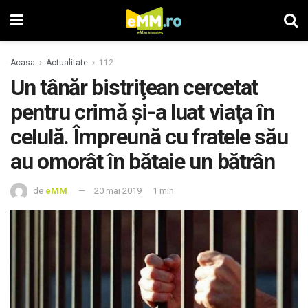
Acasa
Actualitate
112
Un tânăr bistriţean cercetat
pentru crimă şi-a luat viaţa în
celulă. Împreună cu fratele său
au omorât în bătaie un bătrân
de
eMM
20 mai 2019
1 min