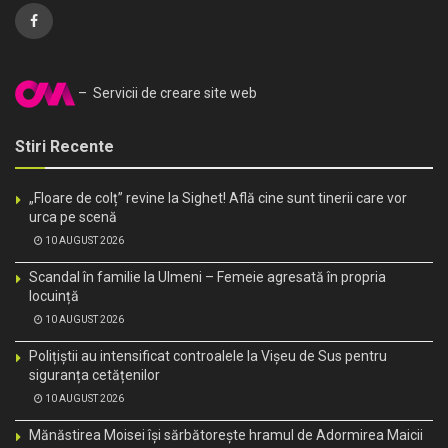
– Servicii de creare site web
Stiri Recente
„Floare de colț” revine la Sighet! Află cine sunt tinerii care vor
urca pe scenă
10 AUGUST 2026
Scandal în familie la Ulmeni – Femeie agresată în propria
locuință
10 AUGUST 2026
Polițiștii au intensificat controalele la Vișeu de Sus pentru
siguranța cetățenilor
10 AUGUST 2026
Mănăstirea Moisei își sărbătorește hramul de Adormirea Maicii