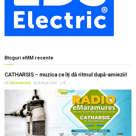
Bloguri eMM recente
CATHARSIS – muzica ce îți dă ritmul după-amiezii!
DE
EMARAMUREȘ
29 IULIE 2026
0