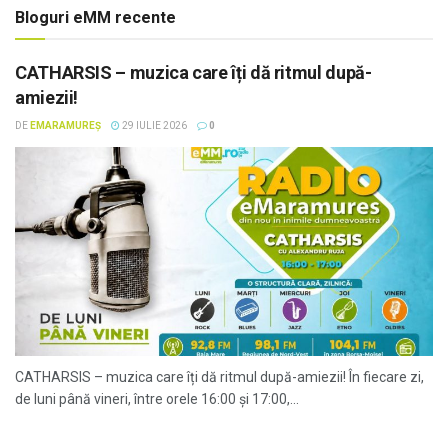
Bloguri eMM recente
CATHARSIS – muzica care îți dă ritmul după-
amiezii!
DE
EMARAMUREȘ
29 IULIE 2026
0
CATHARSIS – muzica care îți dă ritmul după-amiezii! În fiecare zi,
de luni până vineri, între orele 16:00 și 17:00,...