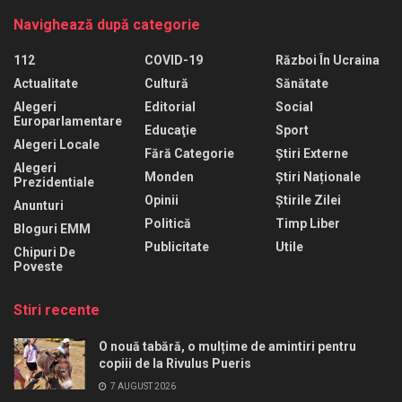
Navighează după categorie
112
COVID-19
Război În Ucraina
Actualitate
Cultură
Sănătate
Alegeri
Editorial
Social
Europarlamentare
Educaţie
Sport
Alegeri Locale
Fără Categorie
Știri Externe
Alegeri
Monden
Știri Naționale
Prezidentiale
Opinii
Știrile Zilei
Anunturi
Politică
Timp Liber
Bloguri EMM
Publicitate
Utile
Chipuri De
Poveste
Stiri recente
O nouă tabără, o mulțime de amintiri pentru
copiii de la Rivulus Pueris
7 AUGUST 2026