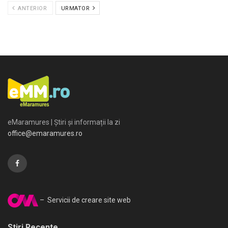
ANTERIOR
URMATOR
eMaramures | Știri și informații la zi
office@emaramures.ro
– Servicii de creare site web
Stiri Recente