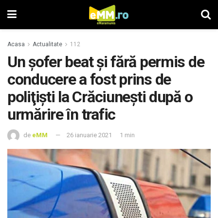
Acasa
Actualitate
112
Un şofer beat și fără permis de
conducere a fost prins de
poliţişti la Crăciuneşti după o
urmărire în trafic
de
eMM
26 ianuarie 2021
1 min