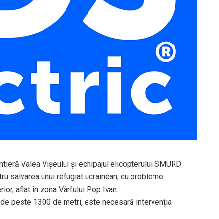
tieră Valea Vișeului și echipajul elicopterului SMURD
u salvarea unui refugiat ucrainean, cu probleme
or, aflat în zona Vârfului Pop Ivan.
el de peste 1300 de metri, este necesară intervenția