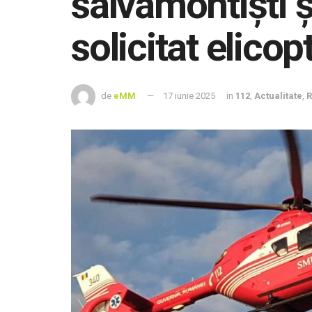
salvamontiști și
solicitat elic
de
eMM
17 iunie 2025
in
112
,
Actualitate
,
R