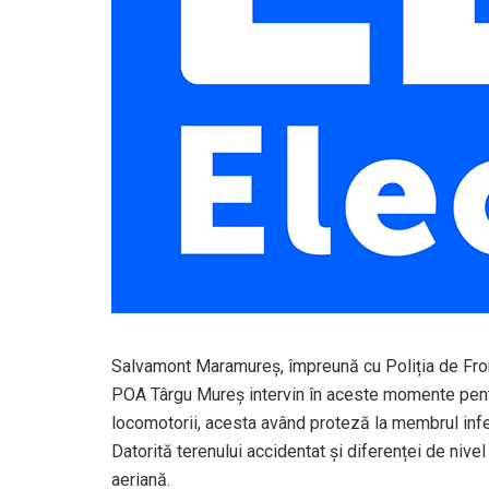
Salvamont Maramureș, împreună cu Poliția de Fron
POA Târgu Mureș intervin în aceste momente pentr
locomotorii, acesta având proteză la membrul inferi
Datorită terenului accidentat și diferenței de niv
aeriană.