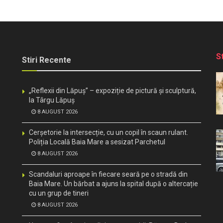
S
Stiri Recente
„Reflexii din Lăpuș” – expoziție de pictură și sculptură,
la Târgu Lăpuș
8 AUGUST 2026
Cerșetorie la intersecție, cu un copil în scaun rulant.
Poliția Locală Baia Mare a sesizat Parchetul
8 AUGUST 2026
Scandaluri aproape în fiecare seară pe o stradă din
Baia Mare. Un bărbat a ajuns la spital după o altercație
cu un grup de tineri
8 AUGUST 2026