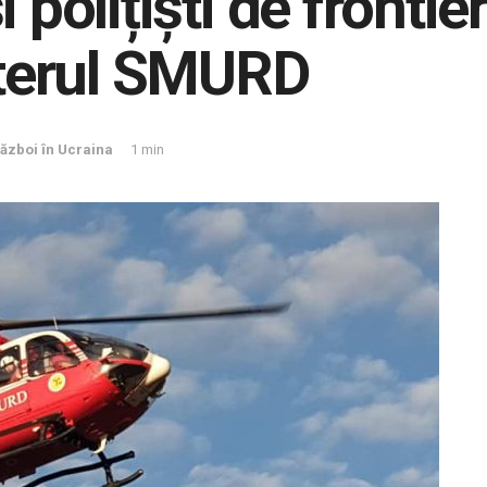
 polițiști de frontie
opterul SMURD
ăzboi în Ucraina
1 min