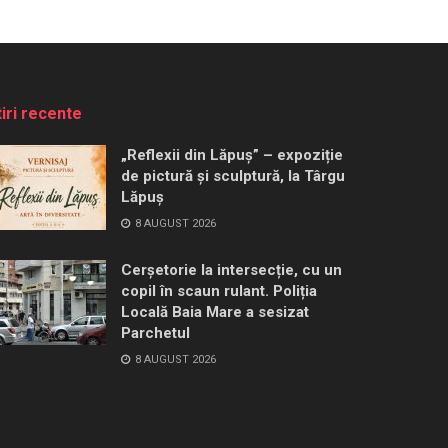
tiri recente
„Reflexii din Lăpuș” – expoziție
de pictură și sculptură, la Târgu
Lăpuș
8 AUGUST 2026
Cerșetorie la intersecție, cu un
copil în scaun rulant. Poliția
Locală Baia Mare a sesizat
Parchetul
8 AUGUST 2026