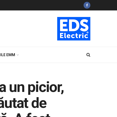
ILE EMM
a un picior,
căutat de