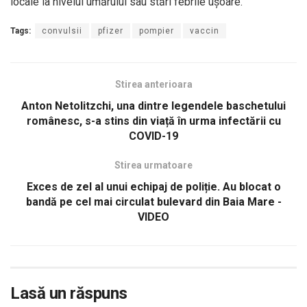
locale la nivelul umărului sau stări febrile ușoare.
Tags:
convulsii
pfizer
pompier
vaccin
Stirea anterioara
Anton Netolitzchi, una dintre legendele baschetului
românesc, s-a stins din viață în urma infectării cu
COVID-19
Stirea urmatoare
Exces de zel al unui echipaj de poliție. Au blocat o
bandă pe cel mai circulat bulevard din Baia Mare -
VIDEO
Lasă un răspuns