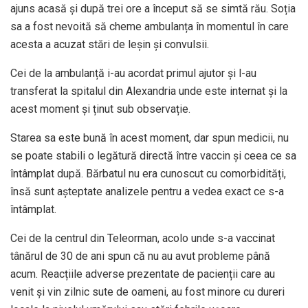
ajuns acasă și după trei ore a început să se simtă rău. Soția
sa a fost nevoită să cheme ambulanța în momentul în care
acesta a acuzat stări de leșin şi convulsii.
Cei de la ambulanță i-au acordat primul ajutor şi l-au
transferat la spitalul din Alexandria unde este internat și la
acest moment și ținut sub observație.
Starea sa este bună în acest moment, dar spun medicii, nu
se poate stabili o legătură directă între vaccin și ceea ce sa
întâmplat după. Bărbatul nu era cunoscut cu comorbidități,
însă sunt așteptate analizele pentru a vedea exact ce s-a
întâmplat.
Cei de la centrul din Teleorman, acolo unde s-a vaccinat
tânărul de 30 de ani spun că nu au avut probleme până
acum. Reacțiile adverse prezentate de pacienții care au
venit și vin zilnic sute de oameni, au fost minore cu dureri