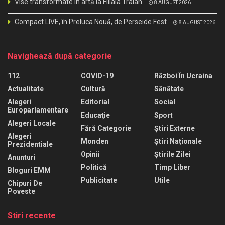
Vise transformate în artă la Filiala Traian
8 AUGUST 2026
Compact LIVE, în Preluca Nouă, de Perseide Fest
8 AUGUST 2026
Navighează după categorie
112
COVID-19
Război În Ucraina
Actualitate
Cultură
Sănătate
Alegeri
Editorial
Social
Europarlamentare
Educaţie
Sport
Alegeri Locale
Fără Categorie
Știri Externe
Alegeri
Monden
Știri Naționale
Prezidentiale
Opinii
Știrile Zilei
Anunturi
Politică
Timp Liber
Bloguri EMM
Publicitate
Utile
Chipuri De
Poveste
Stiri recente