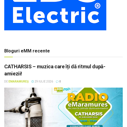
Bloguri eMM recente
CATHARSIS – muzica care îți dă ritmul după-
amiezii!
DE
EMARAMUREȘ
29 IULIE 2026
0