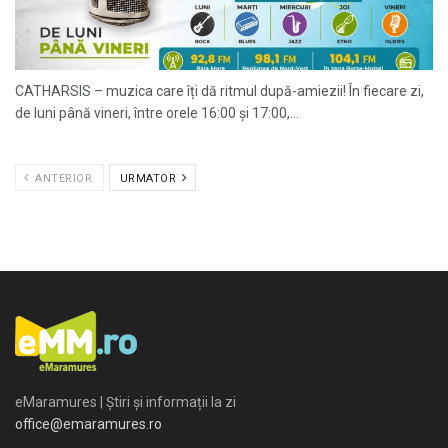
CATHARSIS – muzica care îți dă ritmul după-amiezii! În fiecare zi,
de luni până vineri, între orele 16:00 și 17:00,...
ANTERIOR
URMATOR
eMaramures | Știri și informații la zi
office@emaramures.ro