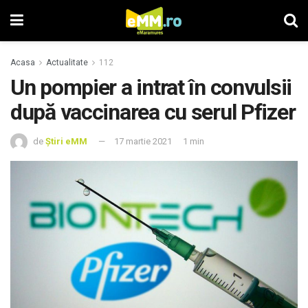
Acasa
Actualitate
112
Un pompier a intrat în convulsii
după vaccinarea cu serul Pfizer
de
Știri eMM
17 martie 2021
1 min