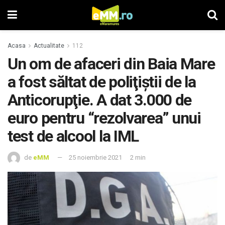
Acasa
Actualitate
112
Un om de afaceri din Baia Mare
a fost săltat de poliţiştii de la
Anticorupţie. A dat 3.000 de
euro pentru “rezolvarea” unui
test de alcool la IML
de
eMM
25 noiembrie 2021
2 min