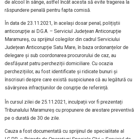
de alcool în sânge, astfel încât acesta să evite tragerea la
răspundere penală pentru fapta comisă.
În data de 23.11.2021, în același dosar penal, polițiștii
anticorupție ai D.G.A. – Serviciul Județean Anticorupție
Maramureș, cu sprijinul colegilor din cadrul Serviciului
Județean Anticorupție Satu Mare, în baza ordonanțelor de
delegare și sub coordonarea procurorului de caz, au
desfășurat patru percheziții domiciliare. Cu ocazia
perchezițiilor, au fost identificate și ridicate bunuri și
înscrisuri despre care există suspiciunea că au legătură cu
săvârșirea infracțiunilor de corupție de referință.
În cursul zilei de 25.11.2021, inculpații vor fi prezentați
Tribunalului Maramureș cu propunere de arestare preventivă
pe o durată de 30 de zile.
Cauza a fost documentată cu sprijinul de specialitate al