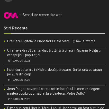
– Servicii de creare site web
Stiri Recente
Ora Pară Digitală la Planetariul Baia Mare
10 AUGUST 2026
O femeie din Săpânța, dispărută fără urmă în Spania. Polițiștii
cer sprijinul populației
10 AUGUST 2026
Incendiu puternic în Nistru, două persoane rănite, una cu arsuri
pe 20% din corp
10 AUGUST 2026
Jean Piaget, savantul care a schimbat felul în care înțelegem
mintea copilului, omagiat la Biblioteca „Petre Dulfu”
10 AUGUST 2026
Filme sub cerul liber la Târgu Lăpuș! Jandarmii au fost alături de