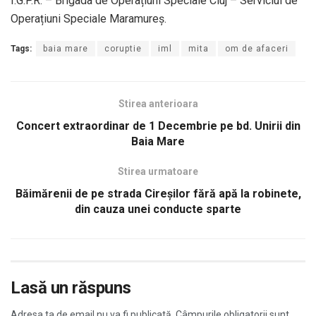
I.G.P.R. – Brigada de Operațiuni Speciale Cluj – Serviciul de
Operațiuni Speciale Maramureș.
Tags:
baia mare
coruptie
iml
mita
om de afaceri
Stirea anterioara
Concert extraordinar de 1 Decembrie pe bd. Unirii din
Baia Mare
Stirea urmatoare
Băimărenii de pe strada Cireşilor fără apă la robinete,
din cauza unei conducte sparte
Lasă un răspuns
Adresa ta de email nu va fi publicată.
Câmpurile obligatorii sunt