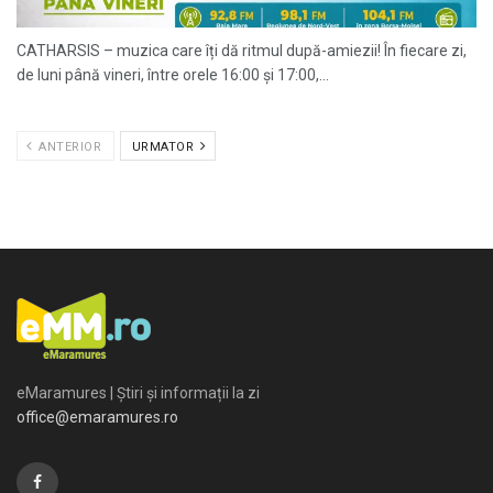
CATHARSIS – muzica care îți dă ritmul după-amiezii! În fiecare zi,
de luni până vineri, între orele 16:00 și 17:00,...
ANTERIOR
URMATOR
eMaramures | Știri și informații la zi
office@emaramures.ro