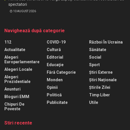
spectatori
10 AUGUST 2026
Navighează după categorie
112
COVID-19
Război În Ucraina
Actualitate
Cultură
Sănătate
Alegeri
Editorial
Social
Europarlamentare
Educaţie
Sport
Alegeri Locale
Fără Categorie
Știri Externe
Alegeri
Monden
Știri Naționale
Prezidentiale
Opinii
Știrile Zilei
Anunturi
Politică
Timp Liber
Bloguri EMM
Publicitate
Utile
Chipuri De
Poveste
Stiri recente