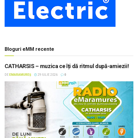
Bloguri eMM recente
CATHARSIS – muzica ce îți dă ritmul după-amiezii!
DE
EMARAMUREȘ
29 IULIE 2026
0