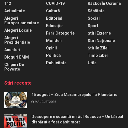
112
COVID-19
Război În Ucraina
Actualitate
Cultură
Sănătate
Alegeri
Editorial
Social
Europarlamentare
Educaţie
Sport
Alegeri Locale
Fără Categorie
Știri Externe
Alegeri
Monden
Știri Naționale
Prezidentiale
Opinii
Știrile Zilei
Anunturi
Politică
Timp Liber
Bloguri EMM
Publicitate
Utile
Chipuri De
Poveste
Stiri recente
15 august – Ziua Maramureșului la Planetariu
9 AUGUST 2026
Descoperire șocantă în râul Ruscova – Un bărbat
dispărut a fost găsit mort