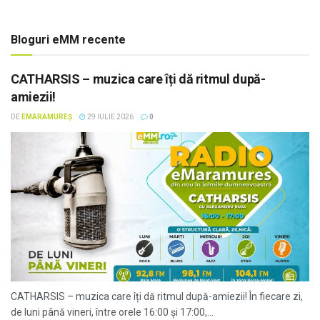
Bloguri eMM recente
CATHARSIS – muzica care îți dă ritmul după-
amiezii!
DE
EMARAMUREȘ
29 IULIE 2026
0
CATHARSIS – muzica care îți dă ritmul după-amiezii! În fiecare zi,
de luni până vineri, între orele 16:00 și 17:00,...