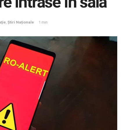
re intrase în sală
ţie
,
Știri Naționale
1 min