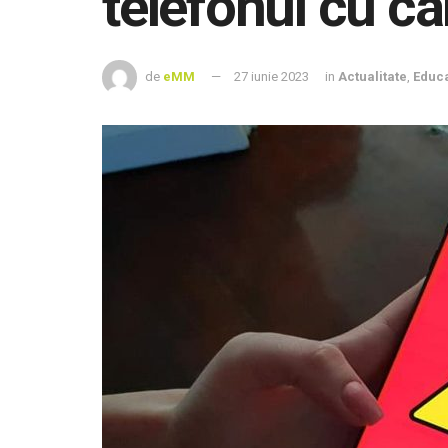
telefonul cu ca
de
eMM
27 iunie 2023
in
Actualitate
,
Educa