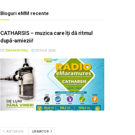
Bloguri eMM recente
CATHARSIS – muzica care îți dă ritmul
după-amiezii!
DE
EMARAMUREȘ
29 IULIE 2026
ANTERIOR
URMATOR