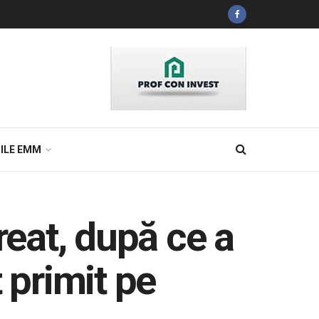
ILE EMM
reat, după ce a
 primit pe