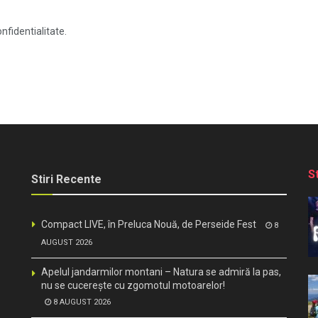
nfidentialitate.
S
Stiri Recente
Compact LIVE, în Preluca Nouă, de Perseide Fest
8
AUGUST 2026
Apelul jandarmilor montani – Natura se admiră la pas,
nu se cucerește cu zgomotul motoarelor!
8 AUGUST 2026