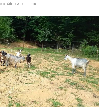
tate
,
Știrile Zilei
1 min