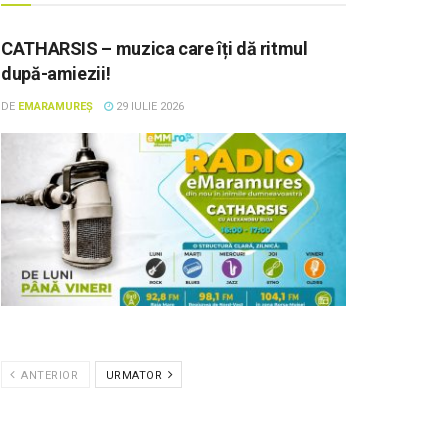
CATHARSIS – muzica care îți dă ritmul
după-amiezii!
DE
EMARAMUREȘ
29 IULIE 2026
ANTERIOR
URMATOR