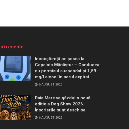
tiri recente
Inconștiență pe șosea la
Copalnic Mănăștur – Conducea
cu permisul suspendat și 1,59
mg/l alcool în aerul expirat
6 AUGUST 2026
Baia Mare va găzdui o nouă
ediție a Dog Show 2026.
Înscrierile sunt deschise
6 AUGUST 2026