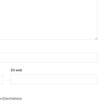
Sit web
nfidentialitate.