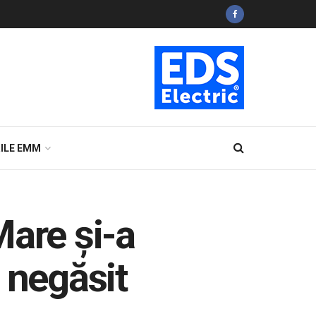
ILE EMM
Mare și-a
e negăsit