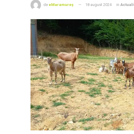
de
eMaramureș
18 august 2024
in
Actuali