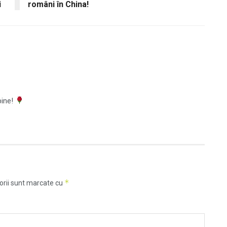
i
români în China!
bine!
*
orii sunt marcate cu