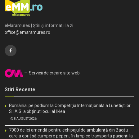
eMaramures | Știri și informații la zi
office@emaramures.ro
– Servicii de creare site web
Stiri Recente
România, pe podium la Competiția Internațională a Lunetiștilor.
S.I.A.S. a obținut locul al II-lea
8 AUGUST 2026
7000 de lei amendă pentru echipajul de ambulanță din Bacău
care a oprit să cumpere pepeni, în timp ce transporta pacienți la