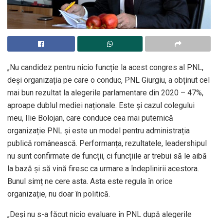
„Nu candidez pentru nicio funcție la acest congres al PNL,
deși organizația pe care o conduc, PNL Giurgiu, a obținut cel
mai bun rezultat la alegerile parlamentare din 2020 – 47%,
aproape dublul mediei naționale. Este și cazul colegului
meu, Ilie Bolojan, care conduce cea mai puternică
organizație PNL și este un model pentru administrația
publică românească. Performanța, rezultatele, leadershipul
nu sunt confirmate de funcții, ci funcțiile ar trebui să le aibă
la bază și să vină firesc ca urmare a îndeplinirii acestora.
Bunul simț ne cere asta. Asta este regula în orice
organizație, nu doar în politică.
„Deși nu s-a făcut nicio evaluare în PNL după alegerile