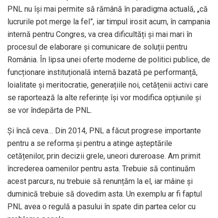
PNL nu își mai permite să rămână în paradigma actuală, „că
lucrurile pot merge la fel”, iar timpul irosit acum, în campania
internă pentru Congres, va crea dificultăți și mai mari în
procesul de elaborare și comunicare de soluții pentru
România. În lipsa unei oferte moderne de politici publice, de
funcționare instituțională internă bazată pe performanță,
loialitate și meritocratie, generațiile noi, cetățenii activi care
se raportează la alte referințe își vor modifica opțiunile și
se vor îndepărta de PNL.
Și încă ceva… Din 2014, PNL a făcut progrese importante
pentru a se reforma și pentru a atinge așteptările
cetățenilor, prin decizii grele, uneori dureroase. Am primit
încrederea oamenilor pentru asta. Trebuie să continuăm
acest parcurs, nu trebuie să renunțăm la el, iar mâine și
duminică trebuie să dovedim asta. Un exemplu ar fi faptul
PNL avea o regulă a pasului în spate din partea celor cu