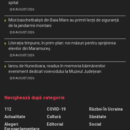
spital
8 AUGUST 2026
Micii baschetbaliști din Baia Mare au primit lecții de siguranță
de la jandarmii montani
8 AUGUST 2026
Literația timpurie, în prim-plan: noi măsuri pentru sprijinirea
elevilor din Maramureș
8 AUGUST 2026
Iancu de Hunedoara, readus în memoria băimărenilor:
eveniment dedicat voievodului la Muzeul Județean
8 AUGUST 2026
Navighează după categorie
112
COVID-19
Război În Ucraina
Actualitate
Cultură
Sănătate
Alegeri
Editorial
Social
Europarlamentare