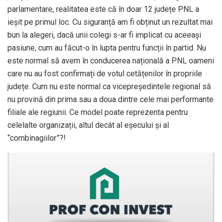
parlamentare, realitatea este că în doar 12 județe PNL a
ieșit pe primul loc. Cu siguranță am fi obținut un rezultat mai
bun la alegeri, dacă unii colegi s-ar fi implicat cu aceeași
pasiune, cum au făcut-o în lupta pentru funcții în partid. Nu
este normal să avem în conducerea națională a PNL oameni
care nu au fost confirmați de votul cetățenilor în propriile
județe. Cum nu este normal ca vicepreședintele regional să
nu provină din prima sau a doua dintre cele mai performante
filiale ale regiunii. Ce model poate reprezenta pentru
celelalte organizații, altul decât al eșecului și al
“combinagiilor”?!