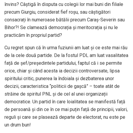
învins? Câștigă în disputa cu colegii lor mai buni din filiale
precum Giurgiu, considerat fief roșu, sau câștigători
consacrați în numeroase bătălii precum Caraș-Severin sau
Bihor?! Se clamează democrația și meritocrația și nu le
practicăm în propriul partid?
Cu regret spun că în urma fuziunii am luat și ce este mai rău
de la cele două partide. De la fostul PDL am luat vasalitatea
față de șef/președintele partidului, faptul că i se permite
orice, chiar și când acesta ia decizii controversate, lipsa
spiritului critic, punerea la îndoiala și dezbaterea unor
decizii, caracteristica “politicii de gașcă” – toate atât de
străine de spiritul PNL și de cel al unei organizații
democratice. Un partid în care loialitatea se manifestă față
de persoană și din ce în ce mai puțin față de principii, valori,
reguli și care se plasează departe de electorat, nu este pe
un drum bun!