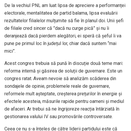
De la vechiul PNL am luat lipsa de apreciere a performanței
electorale, mentalitatea de partid balama, lipsa evaluării
rezultatelor filialelor mulțumite să fie în planul doi. Unii șefi
de filiale cred sincer că ”dacă nu curge pică” și nu îi
deranjează dacă pierdem alegători, ei speră că șeful îi va
pune pe primul loc în județul lor, chiar dacă suntem “mai
mici”.
Acest congres trebuia să pună în discuție două teme mari:
reforma internă și găsirea de soluții de guvernare. Este un
congres ratat. Aveam nevoie să analizăm scăderea din
sondajele de opinie, problemele reale de guvernare,
reformele mult așteptate, creșterea prețurilor în energie și
efectele acesteia, măsurile rapide pentru oameni și mediul
de afaceri. Ar trebui să ne îngrijoreze reacția întârziată în
gestionarea valului IV sau promovările controversate.
Ceea ce nu s-a înțeles de către liderii partidului este că