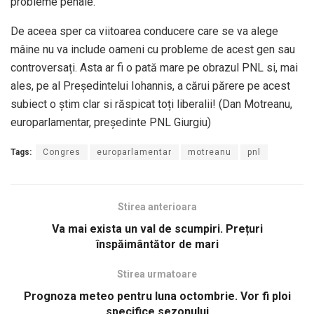
probleme penale.
De aceea sper ca viitoarea conducere care se va alege
mâine nu va include oameni cu probleme de acest gen sau
controversați. Asta ar fi o pată mare pe obrazul PNL si, mai
ales, pe al Președintelui Iohannis, a cărui părere pe acest
subiect o știm clar si răspicat toți liberalii! (Dan Motreanu,
europarlamentar, președinte PNL Giurgiu)
Tags:
Congres
europarlamentar
motreanu
pnl
Stirea anterioara
Va mai exista un val de scumpiri. Prețuri
înspăimântător de mari
Stirea urmatoare
Prognoza meteo pentru luna octombrie. Vor fi ploi
specifice sezonului