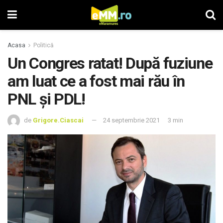
Acasa
Politică
Un Congres ratat! După fuziune
am luat ce a fost mai rău în
PNL și PDL!
de
Grigore.Ciascai
24 septembrie 2021
3 min