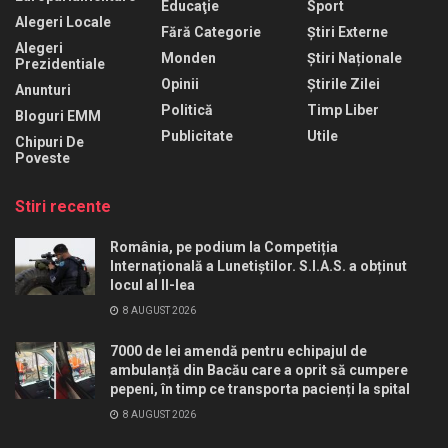
Educaţie
Sport
Alegeri Locale
Fără Categorie
Știri Externe
Alegeri
Monden
Știri Naționale
Prezidentiale
Opinii
Știrile Zilei
Anunturi
Politică
Timp Liber
Bloguri EMM
Publicitate
Utile
Chipuri De
Poveste
Stiri recente
România, pe podium la Competiția
Internațională a Lunetiștilor. S.I.A.S. a obținut
locul al II-lea
8 AUGUST 2026
7000 de lei amendă pentru echipajul de
ambulanță din Bacău care a oprit să cumpere
pepeni, în timp ce transporta pacienți la spital
8 AUGUST 2026