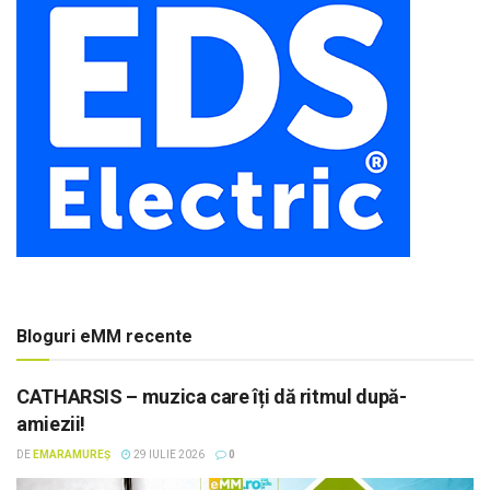
Bloguri eMM recente
CATHARSIS – muzica care îți dă ritmul după-
amiezii!
DE
EMARAMUREȘ
29 IULIE 2026
0