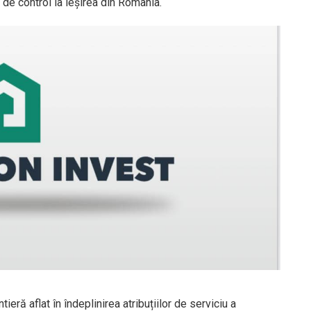
r de control la ieșirea din România.
ntieră aflat în îndeplinirea atribuțiilor de serviciu a