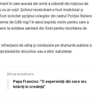
oment în care acesta din urmă a coborât din mijlocul de
 cu un cuțit. Șoferul recalcitrant a fost imobilizat și
st solicitat sprijinul colegilor din cadrul Poliției Rutiere
olemie de 0,86 mg/l în aerul expirat, motiv pentru care a
iere la unitatea sanitară din Siret pentru recoltarea de
infracțiunii de ultraj și conducere pe drumurile publice a
ța băuturilor alcoolice sau a altor substanțe.
Stirea urmatoare
Papa Francisc: "O experiență din care ies
întăriți în credință"