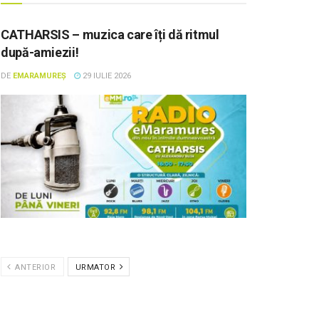
CATHARSIS – muzica care îți dă ritmul
după-amiezii!
DE
EMARAMUREȘ
29 IULIE 2026
ANTERIOR
URMATOR