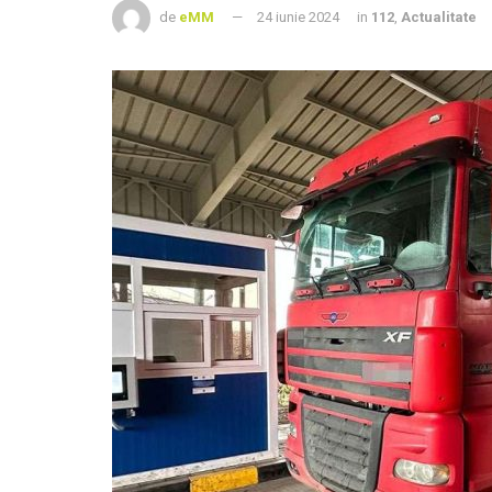
de
eMM
24 iunie 2024
in
112
,
Actualitate