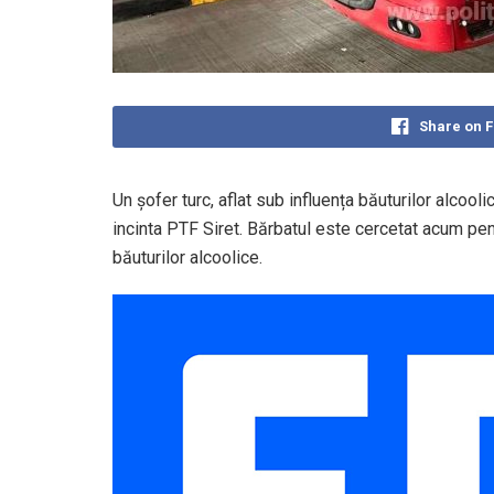
Share on 
Un șofer turc, aflat sub influența băuturilor alcooli
incinta PTF Siret. Bărbatul este cercetat acum pent
băuturilor alcoolice.