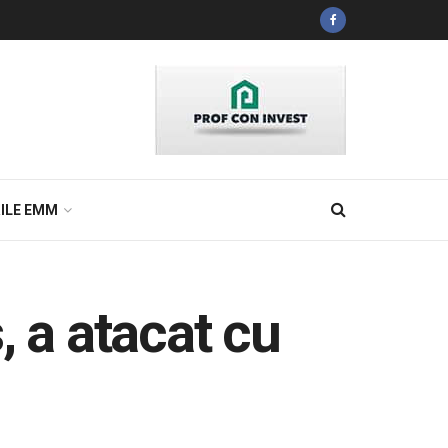
ILE EMM
, a atacat cu