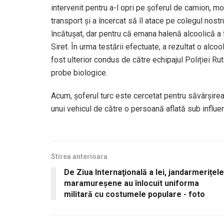
intervenit pentru a-l opri pe șoferul de camion, m
transport și a încercat să îl atace pe colegul nostru
încătușat, dar pentru că emana halenă alcoolică a fo
Siret. În urma testării efectuate, a rezultat o alco
fost ulterior condus de către echipajul Poliției Rut
probe biologice.
Acum, șoferul turc este cercetat pentru săvârșirea 
unui vehicul de către o persoană aflată sub influen
Stirea anterioara
De Ziua Internaţională a Iei, jandarmerițele
maramureșene au înlocuit uniforma
militară cu costumele populare - foto