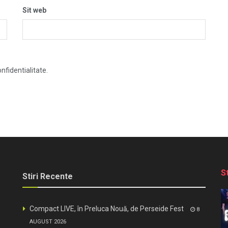
Sit web
nfidentialitate.
S
Stiri Recente
Compact LIVE, în Preluca Nouă, de Perseide Fest
8
AUGUST 2026