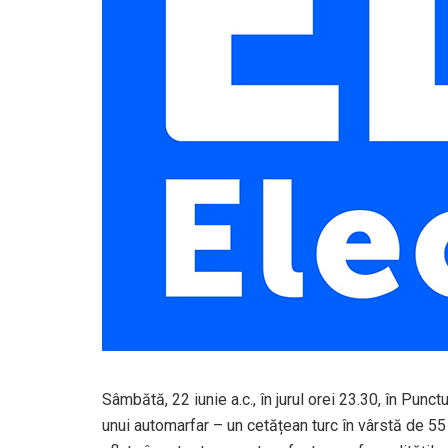
Sâmbătă, 22 iunie a.c., în jurul orei 23.30, în Punct
unui automarfar – un cetățean turc în vârstă de 5