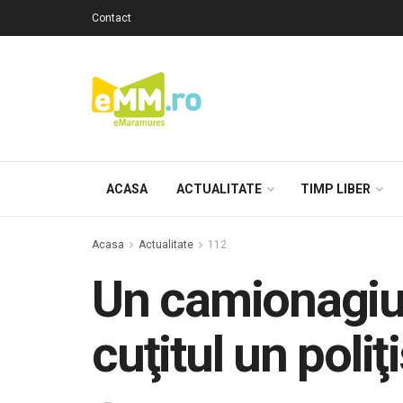
Contact
ACASA
ACTUALITATE
TIMP LIBER
Acasa
Actualitate
112
Un camionagiu t
cuţitul un poliţ