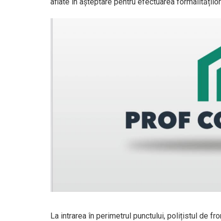
aflate în așteptare pentru efectuarea formalitățilo
La intrarea în perimetrul punctului, polițistul de fro