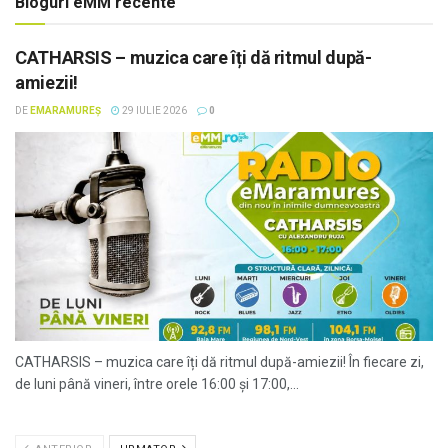
Bloguri eMM recente
CATHARSIS – muzica care îți dă ritmul după-
amiezii!
DE
EMARAMUREȘ
29 IULIE 2026
0
CATHARSIS – muzica care îți dă ritmul după-amiezii! În fiecare zi,
de luni până vineri, între orele 16:00 și 17:00,...