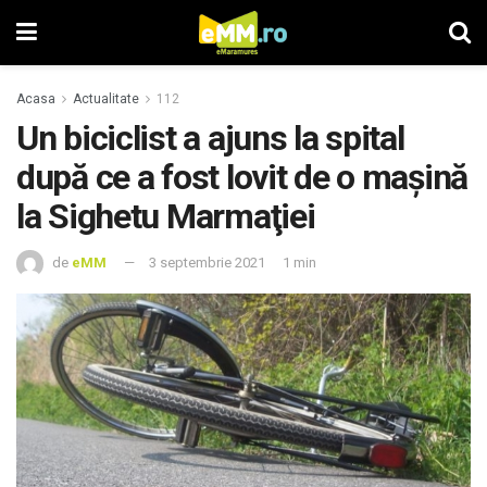
Acasa
Actualitate
112
Un biciclist a ajuns la spital
după ce a fost lovit de o maşină
la Sighetu Marmaţiei
de
eMM
3 septembrie 2021
1 min