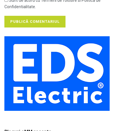
Sunt de acord cu Termeni de folosire si Politica de
Confidentialitate.