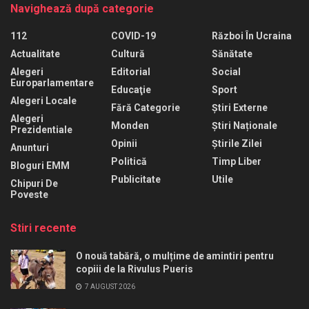
Navighează după categorie
112
COVID-19
Război În Ucraina
Actualitate
Cultură
Sănătate
Alegeri
Editorial
Social
Europarlamentare
Educaţie
Sport
Alegeri Locale
Fără Categorie
Știri Externe
Alegeri
Monden
Știri Naționale
Prezidentiale
Opinii
Știrile Zilei
Anunturi
Politică
Timp Liber
Bloguri EMM
Publicitate
Utile
Chipuri De
Poveste
Stiri recente
O nouă tabără, o mulțime de amintiri pentru
copiii de la Rivulus Pueris
7 AUGUST 2026