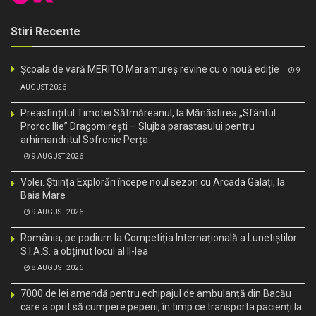
Stiri Recente
Școala de vară MERITO Maramureș revine cu o nouă ediție
9
AUGUST 2026
Preasfințitul Timotei Sătmăreanul, la Mănăstirea „Sfântul
Proroc Ilie” Dragomirești – Slujba parastasului pentru
arhimandritul Sofronie Perța
9 AUGUST 2026
Volei. Știința Explorări începe noul sezon cu Arcada Galați, la
Baia Mare
9 AUGUST 2026
România, pe podium la Competiția Internațională a Lunetiștilor.
S.I.A.S. a obținut locul al II-lea
8 AUGUST 2026
7000 de lei amendă pentru echipajul de ambulanță din Bacău
care a oprit să cumpere pepeni, în timp ce transporta pacienți la