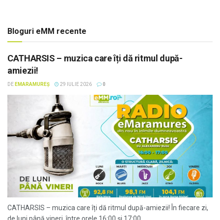
Bloguri eMM recente
CATHARSIS – muzica care îți dă ritmul după-
amiezii!
DE
EMARAMUREȘ
29 IULIE 2026
0
CATHARSIS – muzica care îți dă ritmul după-amiezii! În fiecare zi,
de luni până vineri, între orele 16:00 și 17:00,...