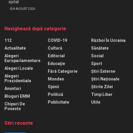
spital
8 AUGUST 2026
Navighează după categorie
112
COVID-19
Război În Ucraina
Actualitate
Cultură
Sănătate
Alegeri
Editorial
Social
Europarlamentare
Educaţie
Sport
Alegeri Locale
Fără Categorie
Știri Externe
Alegeri
Monden
Știri Naționale
Prezidentiale
Opinii
Știrile Zilei
Anunturi
Politică
Timp Liber
Bloguri EMM
Publicitate
Utile
Chipuri De
Poveste
Stiri recente