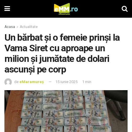
Acasa
Actualitate
Un bărbat și o femeie prinși la
Vama Siret cu aproape un
milion și jumătate de dolari
ascunși pe corp
de
eMaramureș
15 iunie 2025
1 min